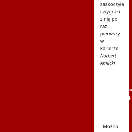
zaskoczyła
i wygrała
z nią po
raz
pierwszy
w
karierze.
Norbert
Amlicki
Tak
rywalka
potraktował
Niewiadomą.
Nagranie
pokazuje
prawdę
- Można