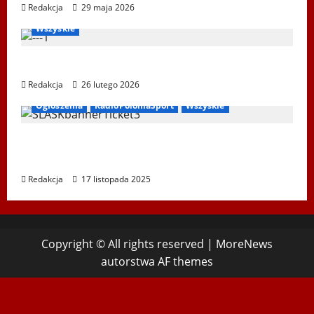
Redakcja
29 maja 2026
Bieg Tropem Wilczym
Biegi i rekreacja
Ogłoszenia
Wszyskie
XIV Bieg Tropem Wilczym w Wiedniu
Redakcja
26 lutego 2026
Ogłoszenia
RadioPoloniaSport
Wszyskie
Koncert „ŚWIĘTA NOC” – Zespół PiT ŚLĄSK
im. St. Hadyny w Wiedniu – 15.12.2025
Redakcja
17 listopada 2025
Copyright © All rights reserved
|
MoreNews
autorstwa AF themes