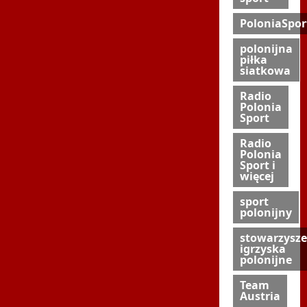
PoloniaSpor
polonijna
piłka
siatkowa
Radio
Polonia
Sport
Radio
Polonia
Sport i
więcej
sport
polonijny
stowarzysze
igrzyska
polonijne
Team
Austria