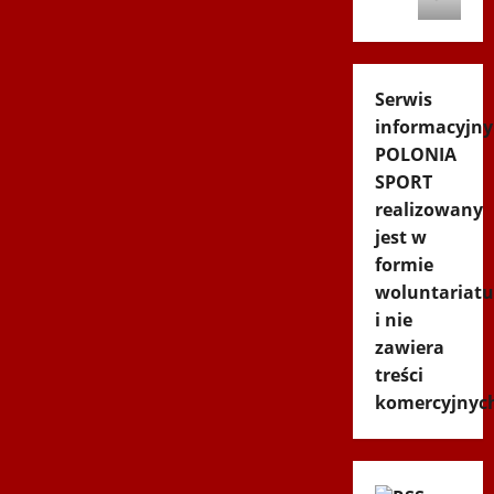
Serwis
informacyjny
POLONIA
SPORT
realizowany
jest w
formie
woluntariatu
i nie
zawiera
treści
komercyjnyc