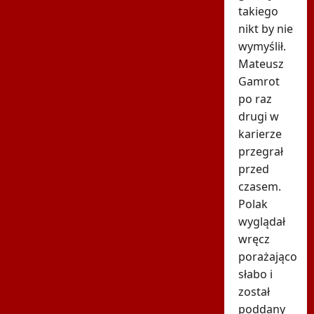
takiego
nikt by nie
wymyślił.
Mateusz
Gamrot
po raz
drugi w
karierze
przegrał
przed
czasem.
Polak
wyglądał
wręcz
porażająco
słabo i
został
poddany