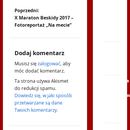
po
Z
Poprzedni:
Serce
X Maraton Beskidy 2017 –
Zbója
o
Fotoreportaż „Na mecie”
Szczrka
b
– ZIMA
a
XVI
Dodaj komentarz
ŚLIP –
c
Kielce
Musisz się
zalogować
, aby
2013
z
móc dodać komentarz.
Siatkówka
Ta strona używa Akismet
w
–
do redukcji spamu.
Andrychó
p
Dowiedz się, w jaki sposób
2012 w
przetwarzane są dane
i
TVP
Twoich komentarzy.
Polonia
s
Bieg