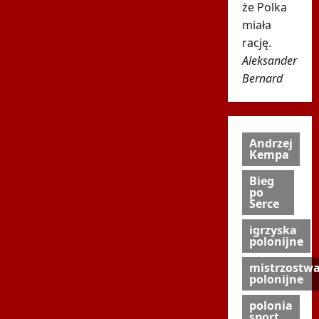
że Polka
miała
rację.
Aleksander
Bernard
Andrzej
Kempa
Bieg
po
Serce
igrzyska
polonijne
mistrzostw
polonijne
polonia
sport