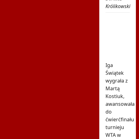
Królikowski
Świątek
poznała
kolejną
rywalkę
w
Toronto
Iga
Świątek
wygrała z
Martą
Kostiuk,
awansowała
do
ćwierćfinału
turnieju
WTA w