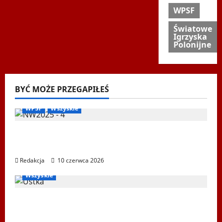
WPSF
Światowe
Igrzyska
Polonijne
BYĆ MOŻE PRZEGAPIŁEŚ
Biegi i rekreacja
Inne
Nordic Walking
Ogłoszenia
WPSF
Wszyskie
Mistrzostwa Europy Nordic Walking ENWO
2026 – sportowe święto w sercu Podlasia
Redakcja
10 czerwca 2026
Igrzyska Letnie
Ogłoszenia
Ustka 2026
WPSF
Wszyskie
XXII Światowe Letnie Igrzyska Polonijne –
Ustka 2026