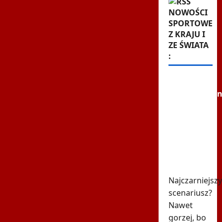
NOWOŚCI
SPORTOWE
Z KRAJU I
ZE ŚWIATA
:
Szok i
niedowierzan
w Las
Vegas.
Mateusz
Gamrot
kompletnie
zniszczony
Najczarniejszy
scenariusz?
Nawet
gorzej, bo