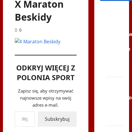
X Maraton
Filmy na
Beskidy
Youtube
Polonijne
0
Mistrzost
w
Siatkówce
–
Gliwce
ODKRYJ WIĘCEJ Z
2014
POLONIA SPORT
XI ŚLIP
–
Zapisz się, aby otrzymywać
Karkonosz
najnowsze wpisy na swój
2014 w
adres e-mail.
Wpisz swój adres e-mail…
TVP
Subskrybuj
Polonia
Bieg