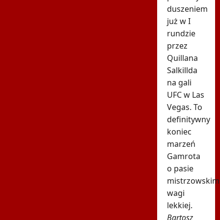
duszeniem
już w I
rundzie
przez
Quillana
Salkillda
na gali
UFC w Las
Vegas. To
definitywny
koniec
marzeń
Gamrota
o pasie
mistrzowskim
wagi
lekkiej.
Bartosz