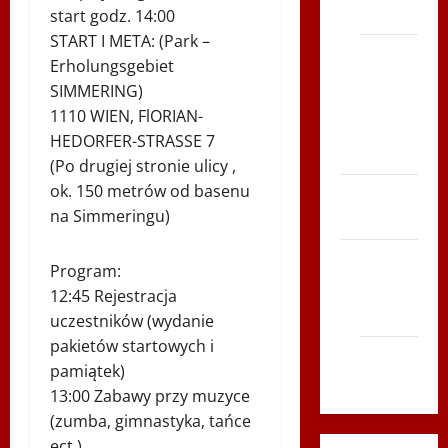
Polonia
start godz. 14:00
START I META: (Park –
Bieg po
Erholungsgebiet
Serce
SIMMERING)
Zboja
1110 WIEN, FlORIAN-
Szczyrka
HEDORFER-STRASSE 7
– LATO
(Po drugiej stronie ulicy ,
ok. 150 metrów od basenu
Biegi i
na Simmeringu)
rekreacja
Siatkówka
Program:
Gliwice
12:45 Rejestracja
2014
uczestników (wydanie
pakietów startowych i
Andrychów
pamiątek)
2012
13:00 Zabawy przy muzyce
(zumba, gimnastyka, tańce
ect.)