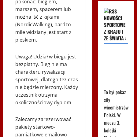
pokonać: biegiem,
marszem, spacerem lub
można iść z kijkami
NOWOŚCI
(NordicWalking), bardzo
SPORTOWE
Z KRAJU I
mile widziany jest start z
ZE ŚWIATA :
pieskiem.
Pudło
Uwaga! Udział w biegu jest
sezonu i
bezpłatny. Bieg nie ma
cztery gole.
charakteru rywalizacji
Co za mecz
sportowej, dlatego też czas
w Radomiu
nie będzie mierzony. Każdy
To był pokaz
uczestnik otrzyma
siły
okolicznościowy dyplom.
wicemistrzów
Polski. W
Zalecamy zarezerwować
meczu 3.
pakiety startowo-
kolejki
pamiątkowe emailowo