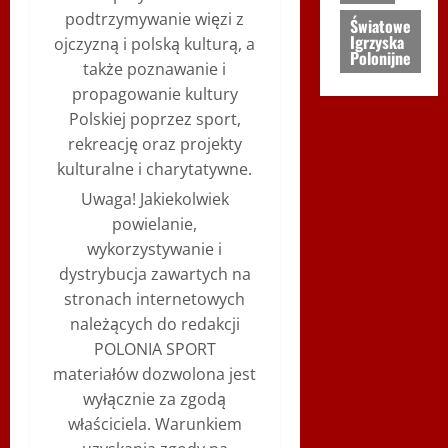
podtrzymywanie więzi z
Światowe
Igrzyska
ojczyzną i polską kulturą, a
Polonijne
także poznawanie i
propagowanie kultury
Polskiej poprzez sport,
rekreację oraz projekty
kulturalne i charytatywne.
Uwaga! Jakiekolwiek
powielanie,
wykorzystywanie i
dystrybucja zawartych na
stronach internetowych
należących do redakcji
POLONIA SPORT
materiałów dozwolona jest
wyłącznie za zgodą
właściciela. Warunkiem