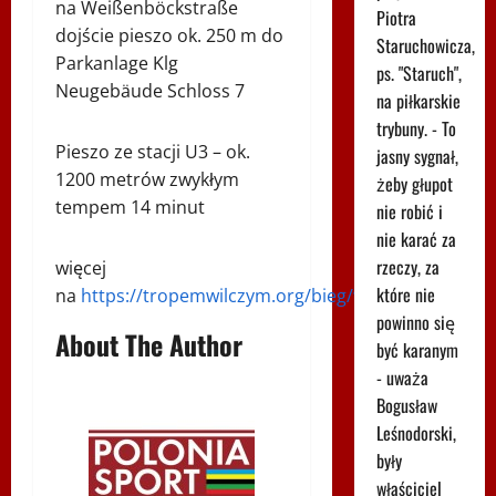
na Weißenböckstraße
Piotra
dojście pieszo ok. 250 m do
Staruchowicza,
Parkanlage Klg
ps. "Staruch",
Neugebäude Schloss 7
na piłkarskie
trybuny. - To
Pieszo ze stacji U3 – ok.
jasny sygnał,
1200 metrów zwykłym
żeby głupot
tempem 14 minut
nie robić i
nie karać za
rzeczy, za
więcej
które nie
na
https://tropemwilczym.org/bieg/wieden/
powinno się
About The Author
być karanym
- uważa
Bogusław
Leśnodorski,
były
właściciel