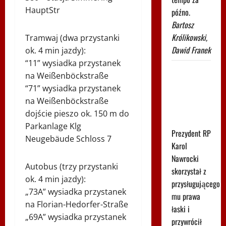
HauptStr
późno.
Bartosz
Królikowski,
Tramwaj (dwa przystanki
Dawid Franek
ok. 4 min jazdy):
“11” wysiadka przystanek
Leśnodorski
na Weißenböckstraße
jednoznacznie
“71” wysiadka przystanek
komentuje
na Weißenböckstraße
decyzję
dojście pieszo ok. 150 m do
Nawrockiego
Parkanlage Klg
Prezydent RP
Neugebäude Schloss 7
Karol
Nawrocki
Autobus (trzy przystanki
skorzystał z
ok. 4 min jazdy):
przysługującego
„73A” wysiadka przystanek
mu prawa
na Florian-Hedorfer-Straße
łaski i
„69A” wysiadka przystanek
przywrócił