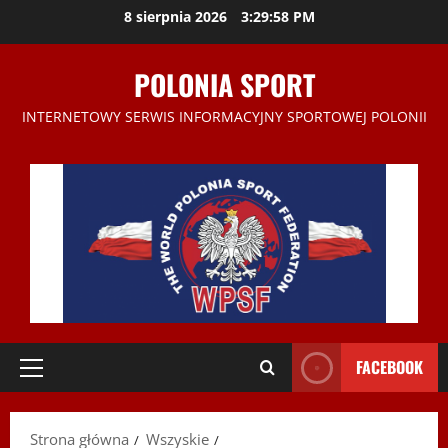
Przejdź
8 sierpnia 2026
3:29:59 PM
do
treści
POLONIA SPORT
INTERNETOWY SERWIS INFORMACYJNY SPORTOWEJ POLONII
FACEBOOK
Menu
główne
Strona główna
Wszyskie