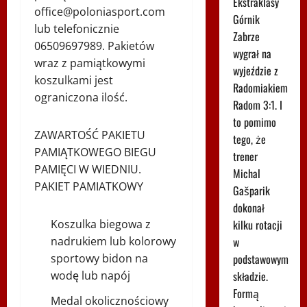
Ekstraklasy
office@poloniasport.com
Górnik
lub telefonicznie
Zabrze
06509697989. Pakietów
wygrał na
wraz z pamiątkowymi
wyjeździe z
koszulkami jest
Radomiakiem
ograniczona ilość.
Radom 3:1. I
to pomimo
ZAWARTOŚĆ PAKIETU
tego, że
PAMIĄTKOWEGO BIEGU
trener
PAMIĘCI W WIEDNIU.
Michal
PAKIET PAMIATKOWY
Gašparik
dokonał
Koszulka biegowa z
kilku rotacji
nadrukiem lub kolorowy
w
sportowy bidon na
podstawowym
wodę lub napój
składzie.
Formą
Medal okolicznościowy