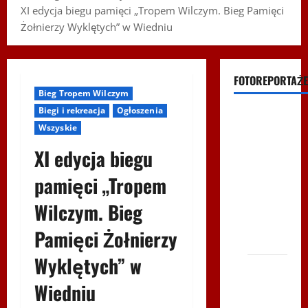
XI edycja biegu pamięci „Tropem Wilczym. Bieg Pamięci
Żołnierzy Wyklętych” w Wiedniu
FOTOREPORTAŻE
Bieg Tropem Wilczym
Biegi i rekreacja
Ogłoszenia
Filmy na
Wszyskie
Youtube
XI edycja biegu
Polonijne
Mistrzostwa
pamięci „Tropem
w
Wilczym. Bieg
Siatkówce
– Gliwce
Pamięci Żołnierzy
2014
Wyklętych” w
XI ŚLIP
–
Wiedniu
Karkonosze