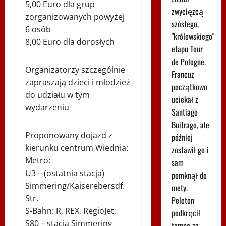
5,00 Euro dla grup
zwycięzcą
zorganizowanych powyżej
szóstego,
6 osób
"królewskiego"
8,00 Euro dla dorosłych
etapu Tour
de Pologne.
Organizatorzy szczególnie
Francuz
zapraszają dzieci i młodzież
początkowo
do udziału w tym
uciekał z
wydarzeniu
Santiago
Buitrago, ale
Proponowany dojazd z
później
kierunku centrum Wiednia:
zostawił go i
Metro:
sam
U3 – (ostatnia stacja)
pomknął do
Simmering/Kaiserebersdf.
mety.
Str.
Peleton
S-Bahn: R, REX, RegioJet,
podkręcił
S80 – stacja Simmering
tempo za