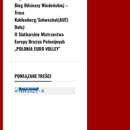
Z
Bieg Odsieczy Wiedeńskiej –
o
Trasa
Kahlenberg/Schwechat(AUT)
b
Dalej:
a
II Siatkarskie Mistrzostwa
Europy Drużyn Polonijnych
c
„POLONIA EURO VOLLEY”
z
Biegi i rekreacja
Inne
w
Nordic Walking
POWIĄZANE TREŚCI
Ogłoszenia
WPSF
p
Wszyskie
i
Mistrzostwa Europy Nordic
s
Walking ENWO 2026 –
sportowe święto w sercu
y
Podlasia
Igrzyska Letnie