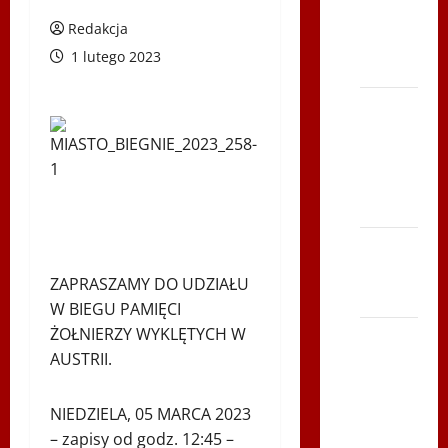
2014 w
Redakcja
TVP
1 lutego 2023
Polonia
Bieg po
Serce
Zbója
Szczrka
– ZIMA
XVI ŚLIP
– Kielce
ZAPRASZAMY DO UDZIAŁU
2013
W BIEGU PAMIĘCI
ŻOŁNIERZY WYKLĘTYCH W
Siatkówka
AUSTRII.
–
Andrychów
2012 w
NIEDZIELA, 05 MARCA 2023
TVP
– zapisy od godz. 12:45 –