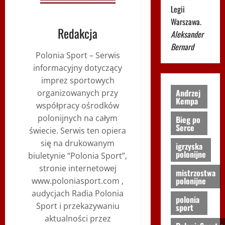
Legii
Warszawa.
Redakcja
Aleksander
Bernard
Polonia Sport – Serwis
informacyjny dotyczący
imprez sportowych
Andrzej
organizowanych przy
Kempa
współpracy ośrodków
polonijnych na całym
Bieg po
Serce
świecie. Serwis ten opiera
się na drukowanym
igrzyska
polonijne
biuletynie “Polonia Sport”,
stronie internetowej
mistrzostwa
polonijne
www.poloniasport.com ,
audycjach Radia Polonia
polonia
Sport i przekazywaniu
sport
aktualności przez