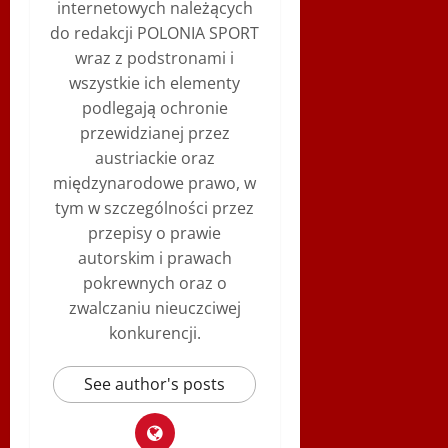
internetowych należących
do redakcji POLONIA SPORT
wraz z podstronami i
wszystkie ich elementy
podlegają ochronie
przewidzianej przez
austriackie oraz
międzynarodowe prawo, w
tym w szczególności przez
przepisy o prawie
autorskim i prawach
pokrewnych oraz o
zwalczaniu nieuczciwej
konkurencji.
See author's posts