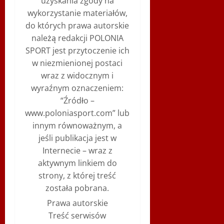
uzyskania zgody na
wykorzystanie materiałów,
do których prawa autorskie
należą redakcji POLONIA
SPORT jest przytoczenie ich
w niezmienionej postaci
wraz z widocznym i
wyraźnym oznaczeniem:
“Źródło –
www.poloniasport.com” lub
innym równoważnym, a
jeśli publikacja jest w
Internecie – wraz z
aktywnym linkiem do
strony, z której treść
została pobrana.
Prawa autorskie
Treść serwisów