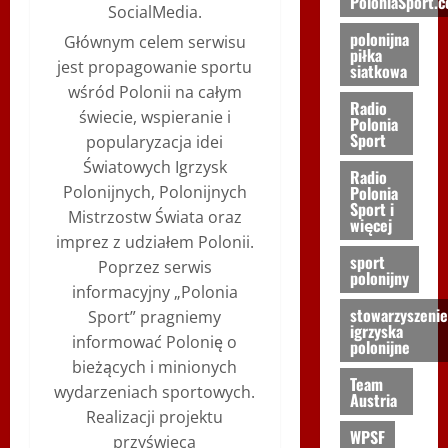
PoloniaSport.
SocialMedia.
polonijna
Głównym celem serwisu
piłka
jest propagowanie sportu
siatkowa
wśród Polonii na całym
Radio
świecie, wspieranie i
Polonia
Sport
popularyzacja idei
Światowych Igrzysk
Radio
Polonia
Polonijnych, Polonijnych
Sport i
Mistrzostw Świata oraz
więcej
imprez z udziałem Polonii.
sport
Poprzez serwis
polonijny
informacyjny „Polonia
stowarzyszenie
Sport” pragniemy
igrzyska
informować Polonię o
polonijne
bieżących i minionych
Team
wydarzeniach sportowych.
Austria
Realizacji projektu
WPSF
przyświeca