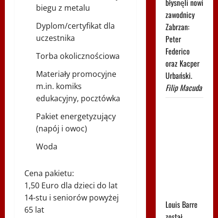
błysnęli nowi
biegu z metalu
zawodnicy
Dyplom/certyfikat dla
Zabrzan:
uczestnika
Peter
Federico
Torba okolicznościowa
oraz Kacper
Materiały promocyjne
Urbański.
m.in. komiks
Filip Macuda
edukacyjny, pocztówka
Uciekał 37
Pakiet energetyzujący
kilometrów
(napój i owoc)
i go nie
złapano.
Woda
Popis na
"królewskim"
Cena pakietu:
etapie Tour
1,50 Euro dla dzieci do lat
de Pologne
14-stu i seniorów powyżej
Louis Barre
65 lat
został