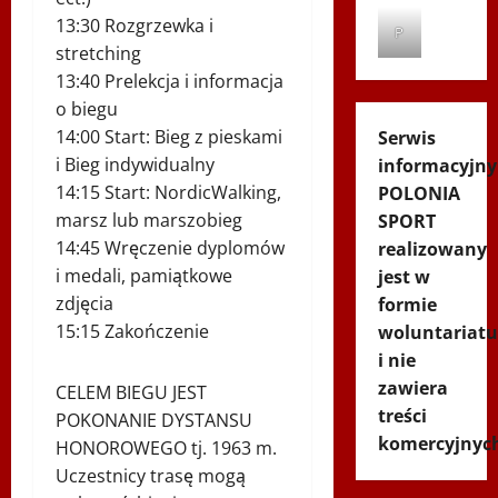
13:30 Rozgrzewka i
P
stretching
13:40 Prelekcja i informacja
o biegu
14:00 Start: Bieg z pieskami
Serwis
i Bieg indywidualny
informacyjny
14:15 Start: NordicWalking,
POLONIA
marsz lub marszobieg
SPORT
14:45 Wręczenie dyplomów
realizowany
i medali, pamiątkowe
jest w
zdjęcia
formie
15:15 Zakończenie
woluntariatu
i nie
zawiera
CELEM BIEGU JEST
treści
POKONANIE DYSTANSU
komercyjnyc
HONOROWEGO tj. 1963 m.
Uczestnicy trasę mogą