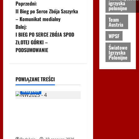
Z
igrzyska
Poprzedni:
polonijne
II Bieg po Serce Zbója Szczyrka
o
– Komunikat medialny
Team
Austria
Dalej:
b
I BIEG PO SERCE ZBÓJA SPOD
WPSF
a
ZŁOTEJ GÓRKI –
Światowe
PODSUMOWANIE
Igrzyska
c
Polonijne
z
Biegi i rekreacja
Inne
Nordic Walking
POWIĄZANE TREŚCI
w
Ogłoszenia
WPSF
Wszyskie
p
i
Mistrzostwa Europy Nordic
Walking ENWO 2026 –
s
sportowe święto w sercu
Podlasia
y
Igrzyska Letnie