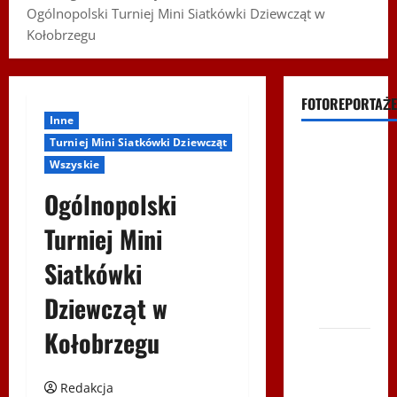
Ogólnopolski Turniej Mini Siatkówki Dziewcząt w
Kołobrzegu
FOTOREPORTAŻE
Inne
Turniej Mini Siatkówki Dziewcząt
Filmy na
Wszyskie
Youtube
Ogólnopolski
Polonijne
Mistrzostwa
Turniej Mini
w
Siatkówki
Siatkówce
– Gliwce
Dziewcząt w
2014
Kołobrzegu
XI ŚLIP
–
Redakcja
Karkonosze