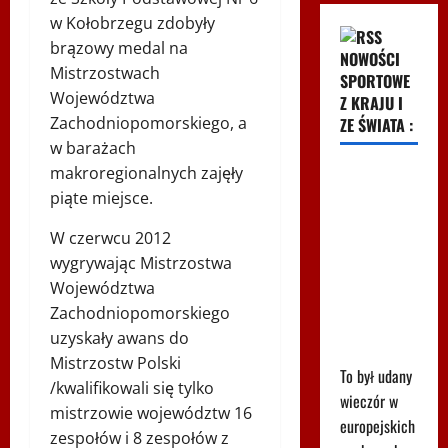
w Kołobrzegu zdobyły
brązowy medal na
NOWOŚCI
Mistrzostwach
SPORTOWE
Województwa
Z KRAJU I
Zachodniopomorskiego, a
ZE ŚWIATA :
w barażach
makroregionalnych zajęły
Kuriozalne
piąte miejsce.
słowa
trenera
W czerwcu 2012
Rangers po
wygrywając Mistrzostwa
meczu z
Województwa
Jagiellonią.
Zachodniopomorskiego
"To nie brak
uzyskały awans do
szacunku"
Mistrzostw Polski
To był udany
/kwalifikowali się tylko
wieczór w
mistrzowie województw 16
europejskich
zespołów i 8 zespołów z