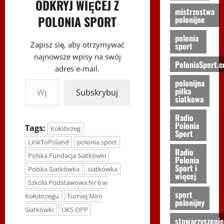
ODKRYJ WIĘCEJ Z
mistrzostwa
POLONIA SPORT
polonijne
polonia
Zapisz się, aby otrzymywać
sport
najnowsze wpisy na swój
PoloniaSport.
adres e-mail.
Wpisz swój adres e-mail…
polonijna
piłka
Subskrybuj
siatkowa
Radio
Polonia
Tags:
Kołobrzeg
Sport
LinkToPoland
polonia sport
Radio
Polska Fundacja Siatkówki
Polonia
Sport i
Polska Siatkówka
siatkówka
więcej
Szkoła Podstawowa Nr 6 w
sport
Kołobrzegu
Turniej Mini
polonijny
Siatkówki
UKS OPP
stowarzyszenie