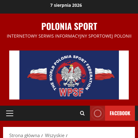
Przejdź
7 sierpnia 2026
do
treści
POLONIA SPORT
INTERNETOWY SERWIS INFORMACYJNY SPORTOWEJ POLONII
FACEBOOK
Menu
główne
Strona główna
Wszyskie