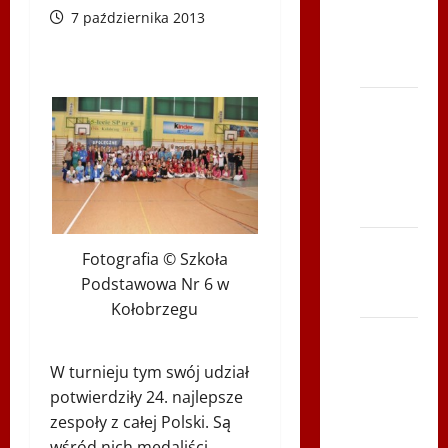
2014 w
7 października 2013
TVP
Polonia
Bieg po
Serce
Zbója
Szczrka
– ZIMA
XVI ŚLIP
Fotografia © Szkoła
– Kielce
Podstawowa Nr 6 w
2013
Kołobrzegu
Siatkówka
–
W turnieju tym swój udział
Andrychów
potwierdziły 24. najlepsze
2012 w
zespoły z całej Polski. Są
TVP
wśród nich medaliści