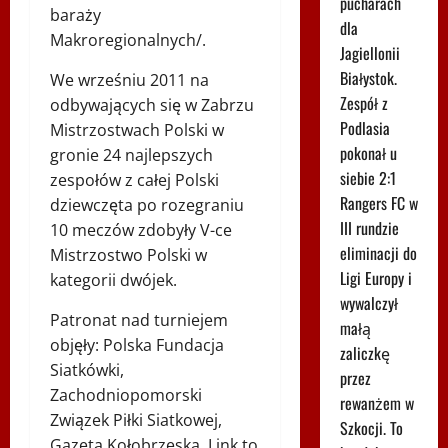
pucharach
baraży
dla
Makroregionalnych/.
Jagiellonii
Białystok.
We wrześniu 2011 na
Zespół z
odbywających się w Zabrzu
Podlasia
Mistrzostwach Polski w
pokonał u
gronie 24 najlepszych
siebie 2:1
zespołów z całej Polski
Rangers FC w
dziewczęta po rozegraniu
III rundzie
10 meczów zdobyły V-ce
eliminacji do
Mistrzostwo Polski w
Ligi Europy i
kategorii dwójek.
wywalczył
Patronat nad turniejem
małą
objęły: Polska Fundacja
zaliczkę
Siatkówki,
przez
Zachodniopomorski
rewanżem w
Związek Piłki Siatkowej,
Szkocji. To
Gazeta Kołobrzeska, Link to