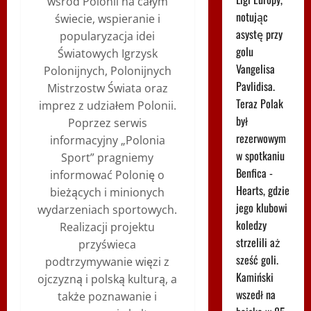
wśród Polonii na całym
notując
świecie, wspieranie i
asystę przy
popularyzacja idei
golu
Światowych Igrzysk
Vangelisa
Polonijnych, Polonijnych
Pavlidisa.
Mistrzostw Świata oraz
Teraz Polak
imprez z udziałem Polonii.
był
Poprzez serwis
rezerwowym
informacyjny „Polonia
w spotkaniu
Sport” pragniemy
Benfica -
informować Polonię o
Hearts, gdzie
bieżących i minionych
jego klubowi
wydarzeniach sportowych.
koledzy
Realizacji projektu
strzelili aż
przyświeca
sześć goli.
podtrzymywanie więzi z
Kamiński
ojczyzną i polską kulturą, a
wszedł na
także poznawanie i