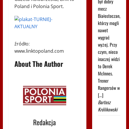
był dobry
Poland i Polonia Sport.
mecz
Białostoczan,
którzy mogli
nawet
wygrać
źródło:
wyżej. Przy
www.linktopoland.com
czym, nieco
inaczej widzi
About The Author
to Derek
McInnes.
Trener
Rangersów w
[…]
Bartosz
Królikowski
Redakcja
Było 4:1,
gdy