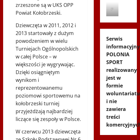
zrzeszone są w UKS OPP
P
Powiat Kołobrzeski.
Dziewczęta w 2011, 2012 i
2013 startowały z dużym
Serwis
powodzeniem w wielu
informacyjny
Turniejach Ogólnopolskich
POLONIA
w całej Polsce – w
SPORT
większości je wygrywając.
realizowany
Dzięki osiągniętym
jest w
wynikom i
formie
reprezentowanemu
woluntariatu
poziomowi sportowemu na
i nie
kołobrzeski turniej
zawiera
przyjeżdżają najbardziej
treści
liczące się zespoły w Polsce.
komercyjnyc
W czerwcu 2013 dziewczęta
ze Szkoły Podstawowej Nr 6