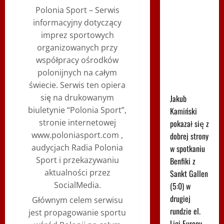
Polonia Sport – Serwis
Kamiński
informacyjny dotyczący
wszedł na
imprez sportowych
boisko w
organizowanych przy
85.
współpracy ośrodków
minucie.
polonijnych na całym
Nagle padły
świecie. Serwis ten opiera
dwa gole
się na drukowanym
Jakub
biuletynie “Polonia Sport”,
Kamiński
stronie internetowej
pokazał się z
www.poloniasport.com ,
dobrej strony
audycjach Radia Polonia
w spotkaniu
Sport i przekazywaniu
Benfiki z
aktualności przez
Sankt Gallen
SocialMedia.
(5:0) w
drugiej
Głównym celem serwisu
rundzie el.
jest propagowanie sportu
Ligi Europy,