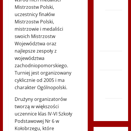
Polonia
Mistrzostw Polski,
uczestnicy finałów
Bieg po
Mistrzostw Polski,
Serce
mistrzowie i medaliści
Zboja
swoich Mistrzostw
Szczyrka
Województwa oraz
– LATO
najlepsze zespoły z
Biegi i
województwa
rekreacja
zachodniopomorskiego.
Turniej jest organizowany
Siatkówka
cyklicznie od 2005 i ma
Gliwice
charakter Ogólnopolski.
2014
Drużyny organizatorów
Andrychów
tworzą w większości
2012
uczennice klas IV-VI Szkoły
Podstawowej Nr 6 w
Kołobrzegu, które