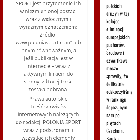
SPORT jest przytoczenie ich
polskich
w niezmienionej postaci
drużyn w tej
wraz z widocznym i
kolejce
wyraźnym oznaczeniem:
eliminacji
“Źródło –
europejskich
www.poloniasport.com” lub
pucharów.
innym równoważnym, a
Środowe i
jeśli publikacja jest w
czwartkowe
Internecie – wraz z
mecze
aktywnym linkiem do
sprawiły, że
strony, z której treść
delikatnie
została pobrana.
odskoczyliśmy
Prawa autorskie
w rankingu
Treść serwisów
depczącym
internetowych należących
nam po
do redakcji POLONIA SPORT
piętach
wraz z podstronami i
Czechom.
wszystkie ich elementy
Bardzo