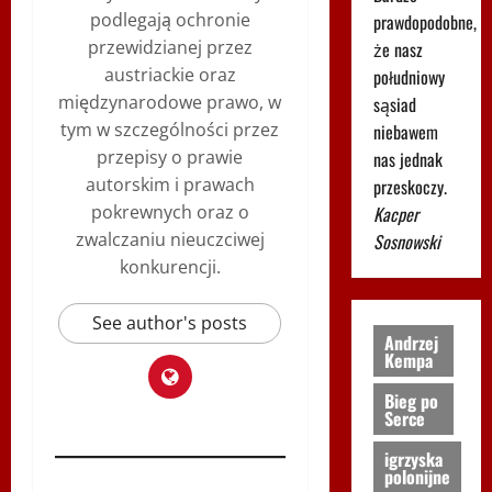
podlegają ochronie
prawdopodobne,
przewidzianej przez
że nasz
austriackie oraz
południowy
międzynarodowe prawo, w
sąsiad
tym w szczególności przez
niebawem
przepisy o prawie
nas jednak
autorskim i prawach
przeskoczy.
pokrewnych oraz o
Kacper
zwalczaniu nieuczciwej
Sosnowski
konkurencji.
See author's posts
Andrzej
Kempa
Bieg po
Serce
igrzyska
polonijne