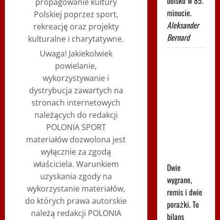
boisko w 85.
propagowanie kultury
minucie.
Polskiej poprzez sport,
Aleksander
rekreację oraz projekty
Bernard
kulturalne i charytatywne.
Uwaga! Jakiekolwiek
Robi się
powielanie,
bardzo
wykorzystywanie i
gorąco. Tak
dystrybucja zawartych na
wygląda
stronach internetowych
ranking
należących do redakcji
UEFA po
POLONIA SPORT
meczach
materiałów dozwolona jest
polskich
wyłącznie za zgodą
drużyn
właściciela. Warunkiem
Dwie
uzyskania zgody na
wygrane,
wykorzystanie materiałów,
remis i dwie
do których prawa autorskie
porażki. To
należą redakcji POLONIA
bilans