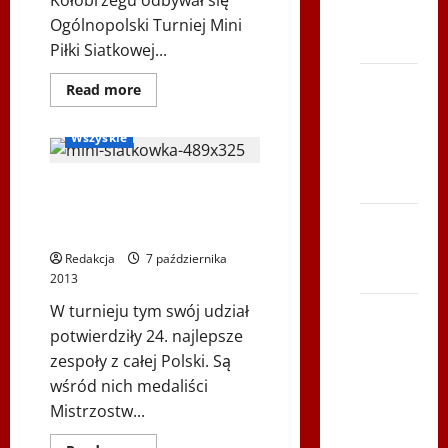
Kołobrzegu odbywał się
TVP
Ogólnopolski Turniej Mini
Polonia
Piłki Siatkowej...
Bieg po
Dowiedz
Inne
Read more
się
Serce
Turniej Mini Siatkówki Dziewcząt
więcej
o
Zbója
Wszyskie
Ogólnopolski
Szczrka
Turniej
Mini
– ZIMA
Piłki
Ogólnopolski Turniej Mini
Siatkowej
Siatkówki Dziewcząt w
w
XVI ŚLIP
kategorii
Kołobrzegu
„czwórek”
– Kielce
rocznik
Redakcja
7 października
2001
2013
2013
W turnieju tym swój udział
Siatkówka
potwierdziły 24. najlepsze
–
zespoły z całej Polski. Są
Andrychów
wśród nich medaliści
2012 w
Mistrzostw...
TVP
Polonia