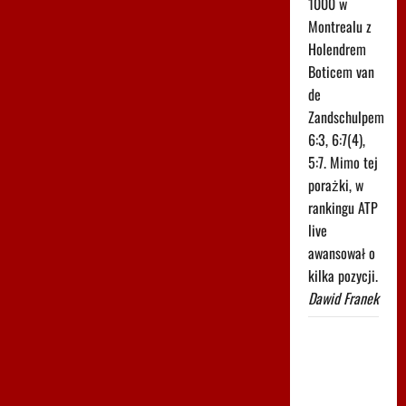
1000 w
Montrealu z
Holendrem
Boticem van
de
Zandschulpem
6:3, 6:7(4),
5:7. Mimo tej
porażki, w
rankingu ATP
live
awansował o
kilka pozycji.
Dawid Franek
Trudno
uwierzyć w
to, co zrobił
Hurkacz w