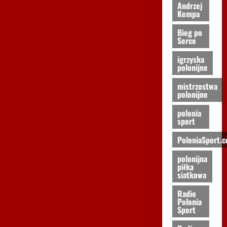
Andrzej
Kempa
Bieg po
Serce
igrzyska
polonijne
mistrzostwa
polonijne
polonia
sport
PoloniaSport.
polonijna
piłka
siatkowa
Radio
Polonia
Sport