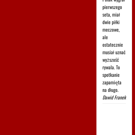
pierwszego
seta, miał
dwie piłki
meczowe,
ale
ostatecznie
musiał uznać
wyższość
rywala. To
spotkanie
zapamięta
na długo.
Dawid Franek
Pilne wieści
z Toronto!
Znamy
godzinę