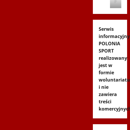
P
Serwis
informacyjny
POLONIA
SPORT
realizowany
jest w
formie
woluntariatu
i nie
zawiera
treści
komercyjnyc