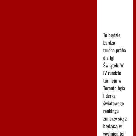
meczu Iga
Świątek -
Marta
Kostiuk
To będzie
bardzo
trudna próba
dla Igi
Świątek. W
IV rundzie
turnieju w
Toronto była
liderka
światowego
rankingu
zmierzy się z
będącą w
wyśmienitej