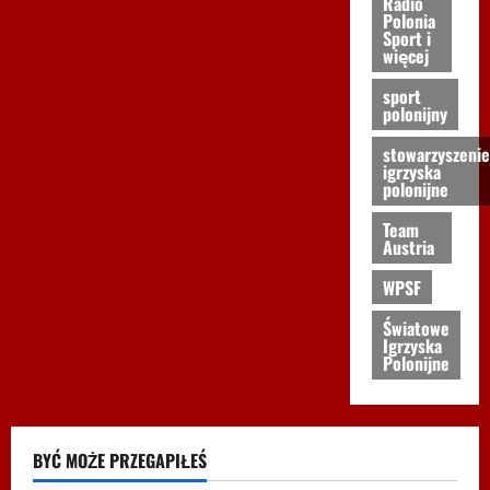
Radio
Polonia
Sport i
więcej
sport
polonijny
stowarzyszenie
igrzyska
polonijne
Team
Austria
WPSF
Światowe
Igrzyska
Polonijne
BYĆ MOŻE PRZEGAPIŁEŚ
Biegi i rekreacja
Inne
Nordic Walking
Ogłoszenia