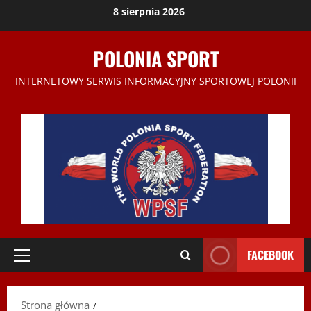
Przejdź
8 sierpnia 2026
do
treści
POLONIA SPORT
INTERNETOWY SERWIS INFORMACYJNY SPORTOWEJ POLONII
FACEBOOK
Menu
główne
Strona główna