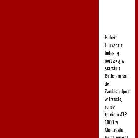
Montrealu.
Miał już
piłki
meczowe
Hubert
Hurkacz z
bolesną
porażką w
starciu z
Boticiem van
de
Zandschulpem
w trzeciej
rundy
turnieju ATP
1000 w
Montrealu.
Polak wygrał