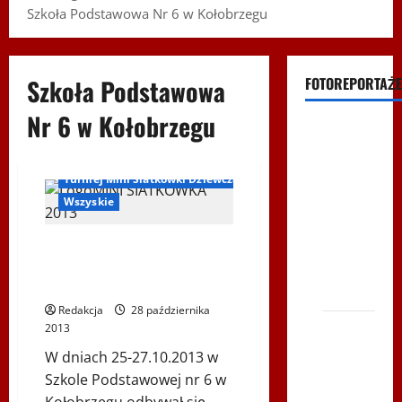
Szkoła Podstawowa Nr 6 w Kołobrzegu
Szkoła Podstawowa
FOTOREPORTAŻE
Nr 6 w Kołobrzegu
Filmy na
Youtube
Inne
Polonijne
Turniej Mini Siatkówki Dziewcząt
Mistrzostwa
Wszyskie
w
Ogólnopolski Turniej Mini Piłki
Siatkówce
Siatkowej w kategorii „czwórek”
– Gliwce
rocznik 2001
2014
Redakcja
28 października
XI ŚLIP
2013
–
W dniach 25-27.10.2013 w
Karkonosze
Szkole Podstawowej nr 6 w
2014 w