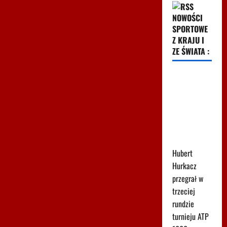
NOWOŚCI
SPORTOWE
Z KRAJU I
ZE ŚWIATA :
Tak
wygląda
ranking ATP
po porażce
Hurkacza w
Montrealu
Hubert
Hurkacz
przegrał w
trzeciej
rundzie
turnieju ATP