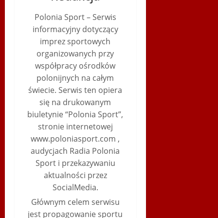
Polonia Sport – Serwis
informacyjny dotyczący
imprez sportowych
organizowanych przy
współpracy ośrodków
polonijnych na całym
świecie. Serwis ten opiera
się na drukowanym
biuletynie “Polonia Sport”,
stronie internetowej
www.poloniasport.com ,
audycjach Radia Polonia
Sport i przekazywaniu
aktualności przez
SocialMedia.
Głównym celem serwisu
jest propagowanie sportu