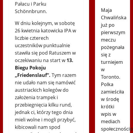
Toronto
Pałacu i Parku
Maja
Schönnbrunn.
Chwalińska
W dniu kolejnym, w sobotę
już po
26 kwietnia katowicka IPA w
pierwszym
liczbie czterech
meczu
uczestników punktualnie
pożegnała
stawiła się pod Ratuszem w
się z
oczekiwaniu na start w
13.
turniejem
Biegu Pokoju
w
„Friedenslauf”.
Tym razem
Toronto.
nie udało nam się namówić
Polka
austriackich kolegów do
zamieściła
założenia trampek i
w środę
przebiegnięcia kilku rund,
krótki
jednak ci, którzy tego dnia
wpis w
mieli wolne i mogli przybyć,
mediach
kibicowali nam spod
społecznościo