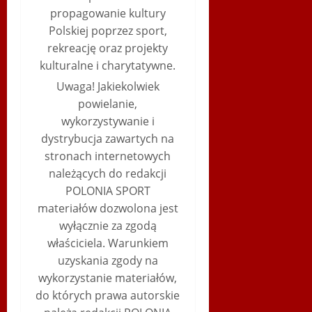
propagowanie kultury
Polskiej poprzez sport,
rekreację oraz projekty
kulturalne i charytatywne.
Uwaga! Jakiekolwiek
powielanie,
wykorzystywanie i
dystrybucja zawartych na
stronach internetowych
należących do redakcji
POLONIA SPORT
materiałów dozwolona jest
wyłącznie za zgodą
właściciela. Warunkiem
uzyskania zgody na
wykorzystanie materiałów,
do których prawa autorskie