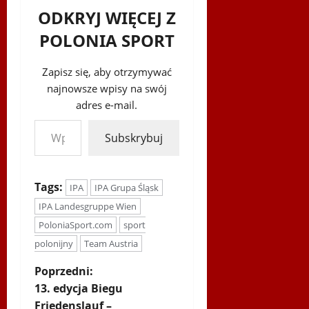
ODKRYJ WIĘCEJ Z
POLONIA SPORT
Zapisz się, aby otrzymywać
najnowsze wpisy na swój
adres e-mail.
Wpisz swój adres e-mail…
Subskrybuj
Tags:
IPA
IPA Grupa Śląsk
IPA Landesgruppe Wien
PoloniaSport.com
sport
polonijny
Team Austria
Z
Poprzedni:
13. edycja Biegu
o
Friedenslauf –