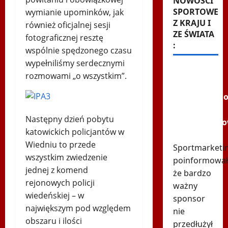
NOWOŚCI
SPORTOWE
wymianie upominków, jak
Z KRAJU I
również oficjalnej sesji
ZE ŚWIATA
fotograficznej resztę
:
wspólnie spędzonego czasu
wypełniliśmy serdecznymi
PZPN
rozmowami „o wszystkim”.
traci
największeg
sponsora!
Następny dzień pobytu
Wielomilion
katowickich policjantów w
straty
Wiedniu to przede
Sportmarketin
wszystkim zwiedzenie
poinformował
jednej z komend
że bardzo
rejonowych policji
ważny
wiedeńskiej – w
sponsor
największym pod względem
nie
obszaru i ilości
przedłużył