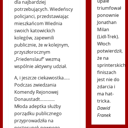
upale
dla najbardziej
triumfował
potrzebujących. Wiedeńscy
ponownie
policjanci, przedstawiając
Jonathan
mieszkańcom Wiednia
Milan
swoich katowickich
(Lidl-Trek).
kolegów, zapewnili
Włoch
publicznie, że w kolejnym,
potwierdził,
przyszłorocznym
że na
„Friedenslauf” wezmą
sprinterskich
wspólnie aktywny udział.
finiszach
A, i jeszcze ciekawostka…..
jest nie do
Podczas zwiedzania
zdarcia i
Komendy Rejonowej
ma hat-
Donaustadt…………
tricka.
Młoda adeptka służby
Dawid
porządku publicznego
Franek
przyprowadziła na
posterunek pewnego