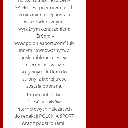
należą redakcji POLONIA
SPORT jest przytoczenie ich
w niezmienionej postaci
wraz z widocznym i
wyraźnym oznaczeniem:
“Źródło –
www.poloniasport.com” lub
innym równoważnym, a
jeśli publikacja jest w
Internecie – wraz z
aktywnym linkiem do
strony, z której treść
została pobrana.
Prawa autorskie
Treść serwisów
internetowych należących
do redakcji POLONIA SPORT
wraz z podstronami i