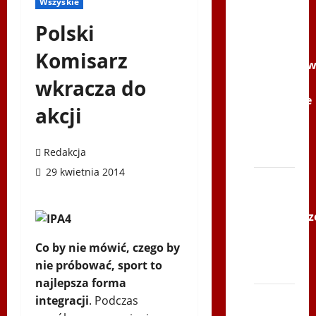
Wszyskie
Filmy na
Youtube
Polski
Polonijne
Komisarz
Mistrzost
wkracza do
w
Siatkówce
akcji
–
Gliwce
Redakcja
2014
29 kwietnia 2014
XI ŚLIP
–
Karkonosz
2014 w
Co by nie mówić, czego by
TVP
nie próbować, sport to
Polonia
najlepsza forma
Bieg
integracji
. Podczas
po