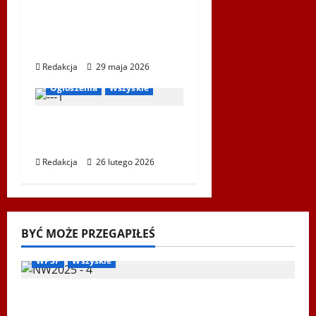
XXII Światowe Letnie
Igrzyska Polonijne –
Ustka 2026
Bieg Tropem Wilczym
Redakcja
29 maja 2026
Biegi i rekreacja
Ogłoszenia
Wszyskie
XIV Bieg Tropem
Wilczym w Wiedniu
Redakcja
26 lutego 2026
BYĆ MOŻE PRZEGAPIŁEŚ
Biegi i rekreacja
Inne
Nordic Walking
Ogłoszenia
WPSF
Wszyskie
Mistrzostwa Europy Nordic Walking ENWO
2026 – sportowe święto w sercu Podlasia