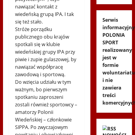
nawiązać kontakt z
wiedeńską grupą IPA. I tak
Serwis
się też stało.
informacyjny
Stróże porządku
POLONIA
publicznego obu krajów
SPORT
spotkali się w klubie
realizowany
wiedeńskiej grupy IPA przy
jest w
piwie i zupie gulaszowej, by
formie
nawiązać współpracę
woluntariatu
zawodową i sportową.
i nie
Do wzięcia udziału w tym
zawiera
ważnym, bo pierwszym
treści
spotkaniu zaproszeni
komercyjnyc
zostali również sportowcy –
amatorzy Polonii
Wiedeńskiej – członkowie
SIPPA. Po zwyczajowym
powitaniu i obowiązkowej