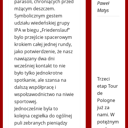
parasoli, chroniących przed
Paweł
mżącym deszczem.
Matys
Symbolicznym gestem
Lider
udziału wiedeńskiej grupy
Tour de
IPA w biegu „Friedenslauf”
Pologne
bylo przejście spacerowym
znów
krokiem całej jednej rundy,
pokazał
jako potwierdzenie, że nasz
moc. Ma
nawiązany dwa dni
hat-
wcześniej kontakt to nie
tricka!
było tylko jednokrotne
Trzeci
spotkanie, ale szansa na
etap Tour
dalszą współpracę i
de
wspołzawodnictwo na niwie
Pologne
sportowej.
już za
Jednocześnie byla to
nami. W
kolejna cegiełka do ogólnej
potężnym
puli zebranych pieniądzy