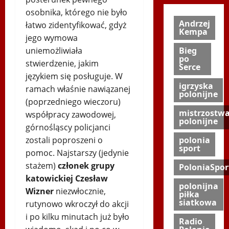
osobnika, którego nie było
Andrzej
łatwo zidentyfikować, gdyż
Kempa
jego wymowa
uniemożliwiała
Bieg
po
stwierdzenie, jakim
Serce
językiem się posługuje. W
igrzyska
ramach właśnie nawiązanej
polonijne
(poprzedniego wieczoru)
mistrzostw
współpracy zawodowej,
polonijne
górnośląscy policjanci
zostali poproszeni o
polonia
sport
pomoc. Najstarszy (jedynie
stażem)
członek grupy
PoloniaSpor
katowickiej Czesław
polonijna
Wizner
niezwłocznie,
piłka
siatkowa
rutynowo wkroczył do akcji
i po kilku minutach już było
Radio