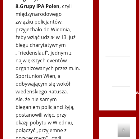
8.Grupy IPA Polen
, czyli
Serce
międzynarodowego
Zboja
związku policjantów,
Szczyrka
przyjechało do Wiednia,
– LATO
żeby wziąć udział w 13. już
Biegi i
biegu charytatywnym
rekreacja
„Friedenslauf”, jednym z
największych eventów
Siatkówka
organizowanych przez m.in.
Gliwice
Sportunion Wien, a
2014
odbywającym się wokół
wiedeńskiego Ratusza.
Andrychó
Ale, że nie samym
2012
bieganiem policjanci żyją,
postanowili więc, przy
okazji pobytu w Wiedniu,
połączyć „przyjemne z
P
pożytecznym” , czyli