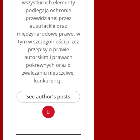
wszystkie ich elementy
podlegają ochronie
przewidzianej przez
austriackie oraz
międzynarodowe prawo, w
tym w szczególności przez
przepisy o prawie
autorskim i prawach
pokrewnych oraz o
zwalczaniu nieuczciwej
konkurencji.
See author's posts