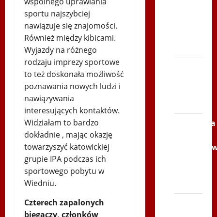
wspólnego uprawiania
Serce
sportu najszybciej
Zbója
nawiązuje się znajomości.
Szczrka
Również między kibicami.
– ZIMA
Wyjazdy na różnego
rodzaju imprezy sportowe
XVI
to też doskonała możliwość
ŚLIP –
poznawania nowych ludzi i
Kielce
nawiązywania
2013
interesujących kontaktów.
Widziałam to bardzo
Siatkówka
dokładnie , mając okazję
–
towarzyszyć katowickiej
Andrychó
grupie IPA podczas ich
2012 w
sportowego pobytu w
TVP
Wiedniu.
Polonia
Czterech zapalonych
Bieg
biegaczy, członków
po