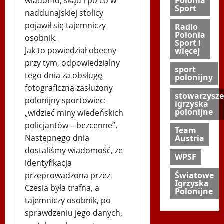
wiadomo, skąd i po co w
Polonia
Sport
naddunajskiej stolicy
pojawił się tajemniczy
Radio
Polonia
osobnik.
Sport i
Jak to powiedział obecny
więcej
przy tym, odpowiedzialny
sport
tego dnia za obsługę
polonijny
fotograficzną zasłużony
stowarzysze
polonijny sportowiec:
igrzyska
polonijne
„widzieć miny wiedeńskich
policjantów – bezcenne”.
Team
Następnego dnia
Austria
dostaliśmy wiadomość, ze
WPSF
identyfikacja
przeprowadzona przez
Światowe
Igrzyska
Czesia była trafna, a
Polonijne
tajemniczy osobnik, po
sprawdzeniu jego danych,