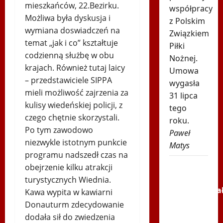
mieszkańców, 22.Bezirku.
współpracy
Możliwa była dyskusja i
z Polskim
wymiana doswiadczeń na
Związkiem
temat „jak i co” kształtuje
Piłki
codzienną służbę w obu
Nożnej.
krajach. Również tutaj laicy
Umowa
– przedstawiciele SIPPA
wygasła
mieli możliwość zajrzenia za
31 lipca
kulisy wiedeńskiej policji, z
tego
czego chętnie skorzystali.
roku.
Po tym zawodowo
Paweł
niezwykle istotnym punkcie
Matys
programu nadszedł czas na
Tak
obejrzenie kilku atrakcji
Chwalińska
turystycznych Wiednia.
skomentowa
Kawa wypita w kawiarni
swój
Donauturm zdecydowanie
występ w
dodała sił do zwiedzenia