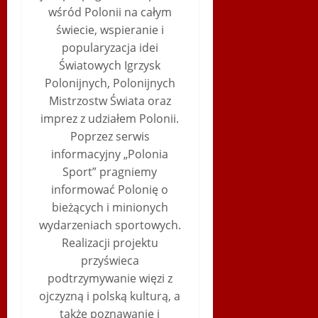
wśród Polonii na całym
świecie, wspieranie i
popularyzacja idei
Światowych Igrzysk
Polonijnych, Polonijnych
Mistrzostw Świata oraz
imprez z udziałem Polonii.
Poprzez serwis
informacyjny „Polonia
Sport” pragniemy
informować Polonię o
bieżących i minionych
wydarzeniach sportowych.
Realizacji projektu
przyświeca
podtrzymywanie więzi z
ojczyzną i polską kulturą, a
także poznawanie i