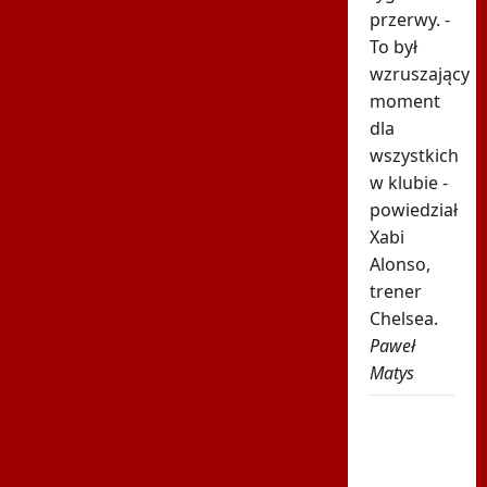
przerwy. -
To był
wzruszający
moment
dla
wszystkich
w klubie -
powiedział
Xabi
Alonso,
trener
Chelsea.
Paweł
Matys
Spiżowy
serwis
Huberta