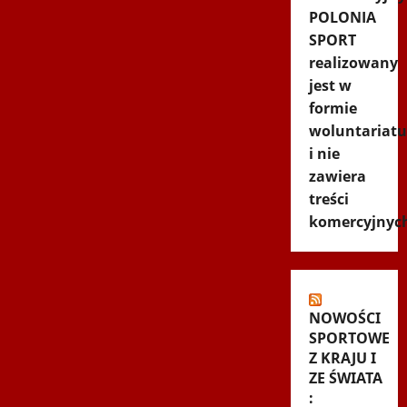
POLONIA
SPORT
realizowany
jest w
formie
woluntariatu
i nie
zawiera
treści
komercyjnyc
NOWOŚCI
SPORTOWE
Z KRAJU I
ZE ŚWIATA
: