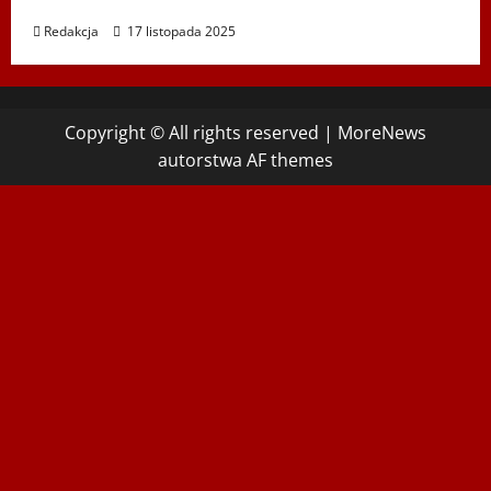
im. St. Hadyny w Wiedniu – 15.12.2025
Redakcja
17 listopada 2025
Copyright © All rights reserved
|
MoreNews
autorstwa AF themes