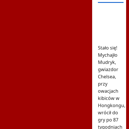
615 dni i
koniec.
Ukraiński
skandalista
powrócił
Stało się!
Mychajło
Mudryk,
gwiazdor
Chelsea,
przy
owacjach
kibiców w
Hongkongu,
wrócił do
gry po 87
tygodniach