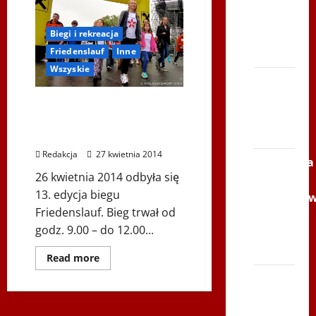
Serce
wkracza
Zbója
do
akcji
Szczrka
Biegi i rekreacja
– ZIMA
Friedenslauf
Inne
Wszyskie
XVI
ŚLIP –
13. edycja Biegu
Kielce
Friedenslauf –
2013
Fotoreportaż
Redakcja
27 kwietnia 2014
Siatkówka
26 kwietnia 2014 odbyła się
–
13. edycja biegu
Andrychó
Friedenslauf. Bieg trwał od
2012 w
godz. 9.00 – do 12.00...
TVP
Polonia
Dowiedz
Read more
się
więcej
Bieg
o
po
13.
edycja
Serce