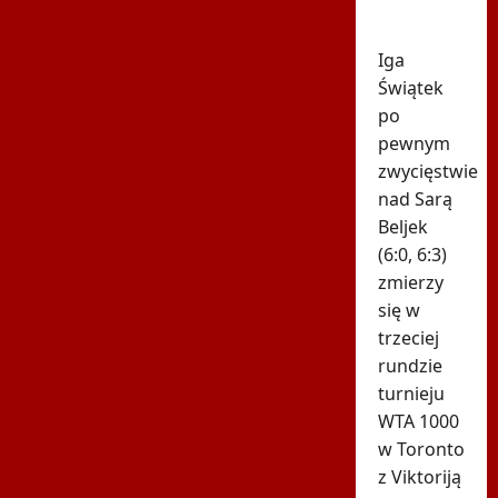
w
Toronto!
Iga
Świątek
po
pewnym
zwycięstwie
nad Sarą
Beljek
(6:0, 6:3)
zmierzy
się w
trzeciej
rundzie
turnieju
WTA 1000
w Toronto
z Viktoriją