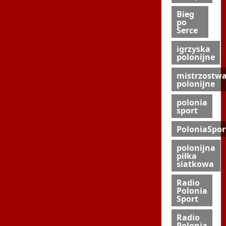
Bieg
po
Serce
igrzyska
polonijne
mistrzostw
polonijne
polonia
sport
PoloniaSpor
polonijna
piłka
siatkowa
Radio
Polonia
Sport
Radio
Polonia