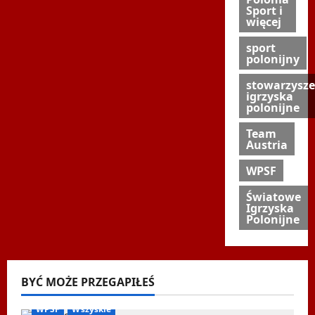
Sport i
więcej
sport
polonijny
stowarzysze
igrzyska
polonijne
Team
Austria
WPSF
Światowe
Igrzyska
Polonijne
BYĆ MOŻE PRZEGAPIŁEŚ
Biegi i rekreacja
Inne
Nordic Walking
Ogłoszenia
WPSF
Wszyskie