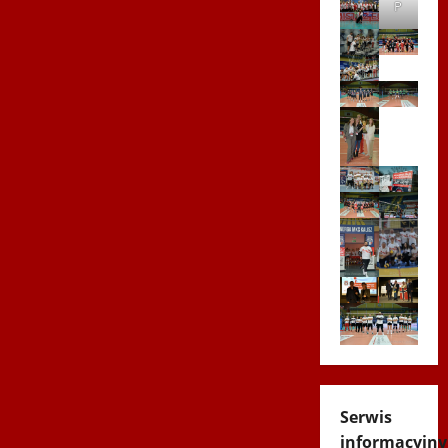
P
Serwis
informacyjny