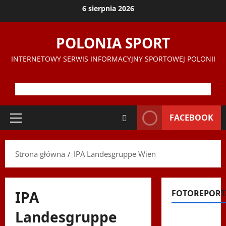
Przejdź
6 sierpnia 2026
do
treści
POLONIA SPORT
INTERNETOWY SERWIS INFORMACYJNY SPORTOWEJ POLONII
FACEBOOK
Menu
główne
Strona główna
IPA Landesgruppe Wien
IPA
FOTOREPORT
Landesgruppe
Filmy na