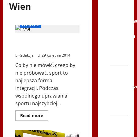
Youtube
Wien
Polonijne
Friedenslauf
Inne
Mistrzost
Wszyskie
w
Siatkówce
Polski Komisarz wkracza
–
do akcji
Gliwce
Redakcja
29 kwietnia 2014
2014
Co by nie mówić, czego by
XI ŚLIP
nie próbować, sport to
–
najlepsza forma
Karkonosz
integracji. Podczas
2014 w
wspólnego uprawiania
TVP
sportu najszybciej...
Polonia
Dowiedz
Read more
się
Bieg
więcej
o
po
Polski
Komisarz