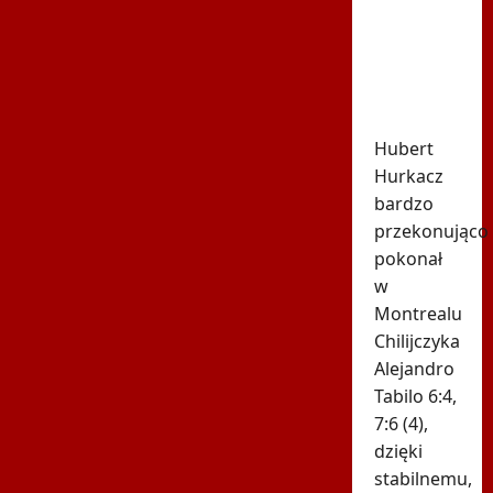
Hurkacza
dał mu
zwycięstwo
w
Montrealu
Hubert
Hurkacz
bardzo
przekonująco
pokonał
w
Montrealu
Chilijczyka
Alejandro
Tabilo 6:4,
7:6 (4),
dzięki
stabilnemu,