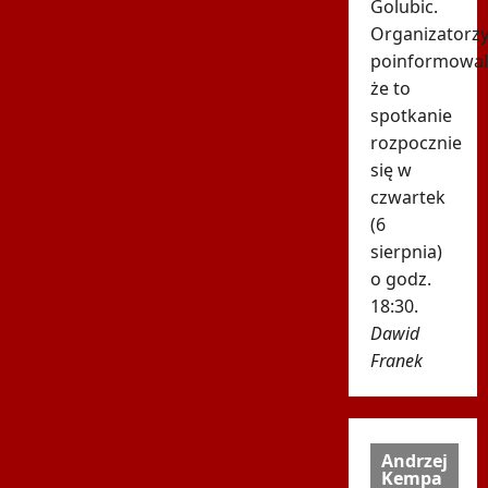
Golubic.
Organizatorz
poinformowali
że to
spotkanie
rozpocznie
się w
czwartek
(6
sierpnia)
o godz.
18:30.
Dawid
Franek
Andrzej
Kempa