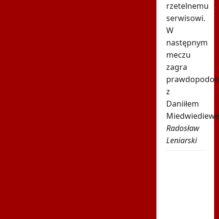
rzetelnemu
serwisowi.
W
następnym
meczu
zagra
prawdopodob
z
Daniiłem
Miedwiediew
Radosław
Leniarski
Znamy
godzinę
drugiego
meczu Igi
Świątek