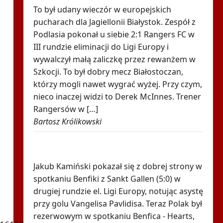
To był udany wieczór w europejskich
pucharach dla Jagiellonii Białystok. Zespół z
Podlasia pokonał u siebie 2:1 Rangers FC w
III rundzie eliminacji do Ligi Europy i
wywalczył małą zaliczkę przez rewanżem w
Szkocji. To był dobry mecz Białostoczan,
którzy mogli nawet wygrać wyżej. Przy czym,
nieco inaczej widzi to Derek McInnes. Trener
Rangersów w […]
Bartosz Królikowski
Było 4:1, gdy Kamiński wszedł na boisko w
85. minucie. Nagle padły dwa gole
Jakub Kamiński pokazał się z dobrej strony w
spotkaniu Benfiki z Sankt Gallen (5:0) w
drugiej rundzie el. Ligi Europy, notując asystę
przy golu Vangelisa Pavlidisa. Teraz Polak był
rezerwowym w spotkaniu Benfica - Hearts,