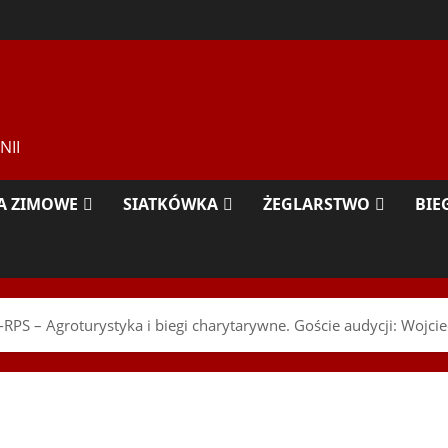
NII
A ZIMOWE
SIATKÓWKA
ŻEGLARSTWO
BIE
RPS – Agroturystyka i biegi charytarywne. Goście audycji: Wojci