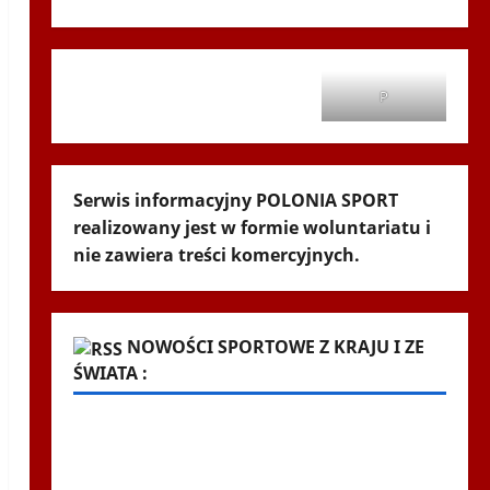
P
Serwis informacyjny POLONIA SPORT
realizowany jest w formie woluntariatu i
nie zawiera treści komercyjnych.
NOWOŚCI SPORTOWE Z KRAJU I ZE
ŚWIATA :
Kuriozalne słowa trenera Rangers po
meczu z Jagiellonią. "To nie brak
szacunku"