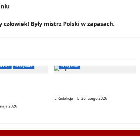
dniu
 człowiek! Były mistrz Polski w zapasach.
Bieg Tropem Wilczym
e
Ogłoszenia
Biegi i rekreacja
Ogłoszenia
WPSF
Wszyskie
Wszyskie
we Letnie
XIV Bieg Tropem Wilczym w
lonijne – Ustka
Wiedniu
Redakcja
26 lutego 2026
maja 2026