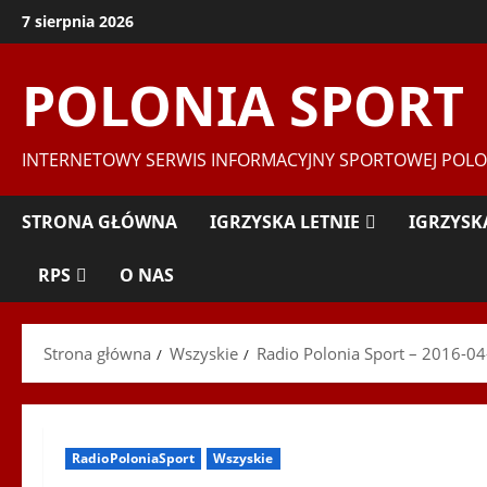
Przejdź
7 sierpnia 2026
do
treści
POLONIA SPORT
INTERNETOWY SERWIS INFORMACYJNY SPORTOWEJ POLO
STRONA GŁÓWNA
IGRZYSKA LETNIE
IGRZYSK
RPS
O NAS
Strona główna
Wszyskie
Radio Polonia Sport – 2016-04-
RadioPoloniaSport
Wszyskie