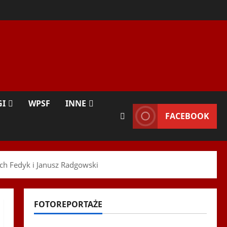
GI
WPSF
INNE
FACEBOOK
ech Fedyk i Janusz Radgowski
FOTOREPORTAŻE