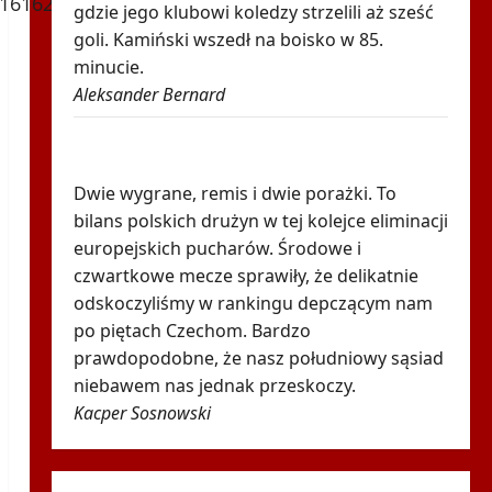
gdzie jego klubowi koledzy strzelili aż sześć
goli. Kamiński wszedł na boisko w 85.
minucie.
Aleksander Bernard
Robi się bardzo gorąco. Tak wygląda
ranking UEFA po meczach polskich drużyn
Dwie wygrane, remis i dwie porażki. To
bilans polskich drużyn w tej kolejce eliminacji
europejskich pucharów. Środowe i
czwartkowe mecze sprawiły, że delikatnie
odskoczyliśmy w rankingu depczącym nam
po piętach Czechom. Bardzo
prawdopodobne, że nasz południowy sąsiad
niebawem nas jednak przeskoczy.
Kacper Sosnowski