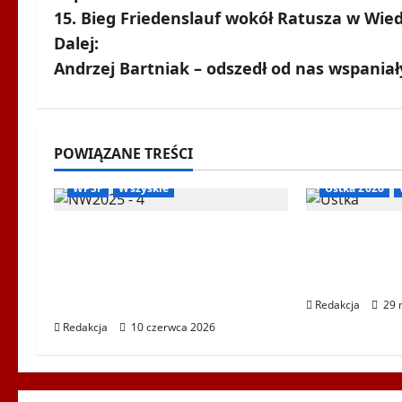
15. Bieg Friedenslauf wokół Ratusza w Wie
o
Dalej:
b
Andrzej Bartniak – odszedł od nas wspaniały
a
c
Biegi i rekreacja
Inne
POWIĄZANE TREŚCI
Nordic Walking
Ogłoszenia
Igrzyska Letni
z
WPSF
Wszyskie
Ustka 2026
w
Mistrzostwa Europy Nordic
XXII Świato
p
Walking ENWO 2026 –
Igrzyska Po
sportowe święto w sercu
2026
i
Podlasia
Redakcja
29 
s
Redakcja
10 czerwca 2026
y