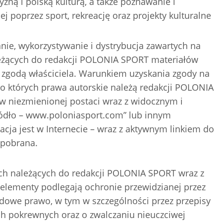
zną i polską kulturą, a także poznawanie i
j poprzez sport, rekreację oraz projekty kulturalne
nie, wykorzystywanie i dystrybucja zawartych na
eżących do redakcji POLONIA SPORT materiałów
 zgodą właściciela. Warunkiem uzyskania zgody na
o których prawa autorskie należą redakcji POLONIA
 w niezmienionej postaci wraz z widocznym i
ódło – www.poloniasport.com” lub innym
acja jest w Internecie – wraz z aktywnym linkiem do
a pobrana.
ch należących do redakcji POLONIA SPORT wraz z
 elementy podlegają ochronie przewidzianej przez
odowe prawo, w tym w szczególności przez przepisy
ch pokrewnych oraz o zwalczaniu nieuczciwej