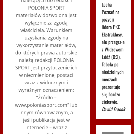
należących do redakcji
Lecha
POLONIA SPORT
Poznań na
materiałów dozwolona jest
pozycji
wyłącznie za zgodą
lidera PKO
właściciela. Warunkiem
Ekstraklasy,
uzyskania zgody na
ale przegrała
wykorzystanie materiałów,
z Widzewem
do których prawa autorskie
Łódź (0:2).
należą redakcji POLONIA
Tabela po
SPORT jest przytoczenie ich
niedzielnych
w niezmienionej postaci
meczach
wraz z widocznym i
prezentuje
wyraźnym oznaczeniem:
się bardzo
“Źródło –
ciekawie.
www.poloniasport.com” lub
Dawid Franek
innym równoważnym, a
jeśli publikacja jest w
Internecie – wraz z