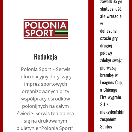
zawodziła go
skuteczność,
ale wreszcie
w
doliczonym
czasie gry
drugiej
połowy
Redakcja
zdobył swoją
pierwszą
Polonia Sport – Serwis
bramkę w
informacyjny dotyczący
Leagues Cup,
imprez sportowych
a Chicago
organizowanych przy
Fire wygrało
współpracy ośrodków
3:1 z
polonijnych na całym
meksykańskim
świecie. Serwis ten opiera
zespołem
się na drukowanym
Santos
biuletynie “Polonia Sport”,