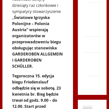
dziesiąty raz członkowie i
Bieg po
sympatycy stowarzyszenie
Serce
„
Światowe Igrzyska
Zboja
Polonijne – Polonia
Szczyrka
Austria” wspierają
– LATO
organizatorów w
Biegi i
przeprowadzweniu biegu
rekreacja
obsługując stanowiska
GARDEROBEN ALLGEMEIN
Siatkówka
i GARDEROBEN
Gliwice
SCHÜLLER.
2014
Tegoroczna 15. edycja
Andrychów
biegu Friedenslauf
2012
odbędzie się w sobotę, 23
kwietnia br. Bieg będzie
trwał od godz. 9.00 – do
12.00. Start przed