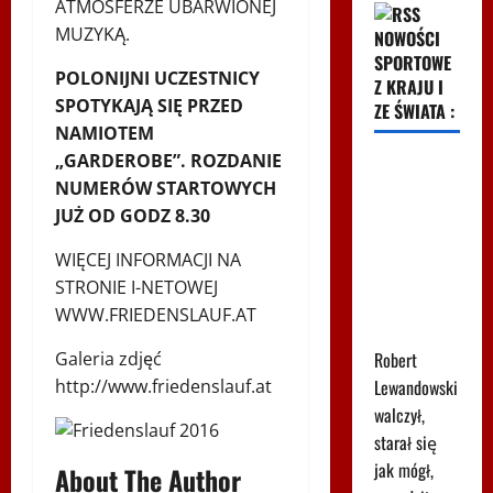
ATMOSFERZE UBARWIONEJ
MUZYKĄ.
NOWOŚCI
SPORTOWE
POLONIJNI UCZESTNICY
Z KRAJU I
SPOTYKAJĄ SIĘ PRZED
ZE ŚWIATA :
NAMIOTEM
„GARDEROBE”. ROZDANIE
Lewandowski
NUMERÓW STARTOWYCH
znów
JUŻ OD GODZ 8.30
strzelił!
Pierwsze
WIĘCEJ INFORMACJI NA
trafienie w
STRONIE I-NETOWEJ
Leagues
WWW.FRIEDENSLAUF.AT
Cup
Galeria zdjęć
Robert
http://www.friedenslauf.at
Lewandowski
walczył,
starał się
jak mógł,
About The Author