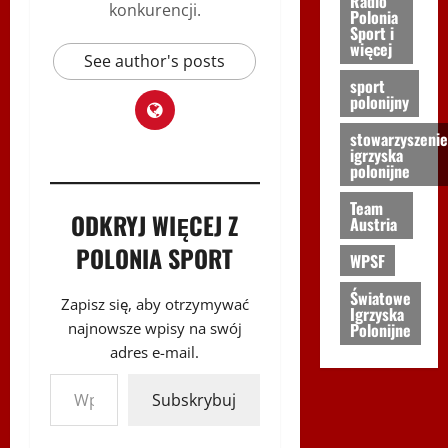
Radio
konkurencji.
Polonia
Sport i
więcej
See author's posts
sport
polonijny
stowarzyszenie
igrzyska
polonijne
Team
ODKRYJ WIĘCEJ Z
Austria
POLONIA SPORT
WPSF
Światowe
Zapisz się, aby otrzymywać
Igrzyska
najnowsze wpisy na swój
Polonijne
adres e-mail.
Wpisz swój adres e-mail…
Subskrybuj