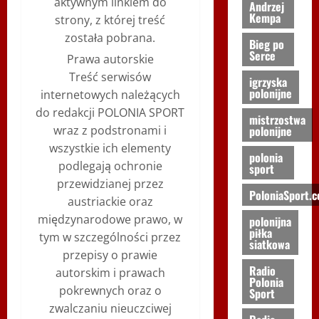
aktywnym linkiem do
Andrzej
Kempa
strony, z której treść
została pobrana.
Bieg po
Serce
Prawa autorskie
Treść serwisów
igrzyska
polonijne
internetowych należących
do redakcji POLONIA SPORT
mistrzostwa
wraz z podstronami i
polonijne
wszystkie ich elementy
polonia
podlegają ochronie
sport
przewidzianej przez
PoloniaSport.
austriackie oraz
międzynarodowe prawo, w
polonijna
piłka
tym w szczególności przez
siatkowa
przepisy o prawie
Radio
autorskim i prawach
Polonia
pokrewnych oraz o
Sport
zwalczaniu nieuczciwej