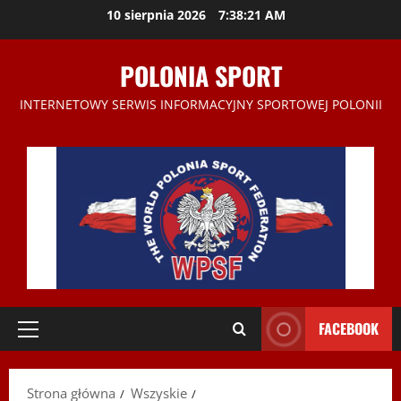
Przejdź
10 sierpnia 2026
7:38:21 AM
do
treści
POLONIA SPORT
INTERNETOWY SERWIS INFORMACYJNY SPORTOWEJ POLONII
FACEBOOK
Menu
główne
Strona główna
Wszyskie