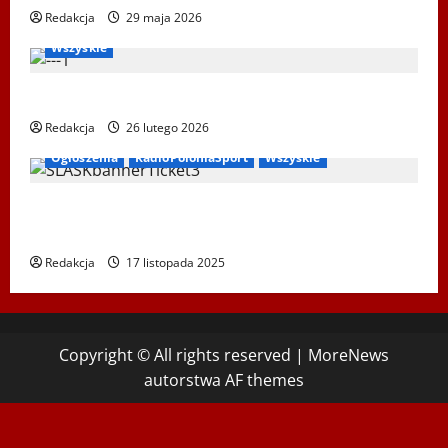
Redakcja
29 maja 2026
Bieg Tropem Wilczym
Biegi i rekreacja
Ogłoszenia
Wszyskie
XIV Bieg Tropem Wilczym w Wiedniu
Redakcja
26 lutego 2026
Ogłoszenia
RadioPoloniaSport
Wszyskie
Koncert „ŚWIĘTA NOC” – Zespół PiT ŚLĄSK im. St.
Hadyny w Wiedniu – 15.12.2025
Redakcja
17 listopada 2025
Copyright © All rights reserved
|
MoreNews
autorstwa AF themes