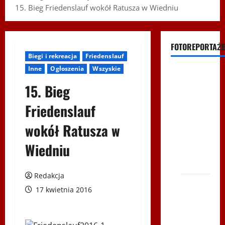
15. Bieg Friedenslauf wokół Ratusza w Wiedniu
FOTOREPORTAŻE
Biegi i rekreacja
Friedenslauf
Inne
Ogłoszenia
Wszyskie
Filmy na
Youtube
15. Bieg
Polonijne
Friedenslauf
Mistrzostwa
wokół Ratusza w
w
Siatkówce
Wiedniu
– Gliwce
2014
Redakcja
XI ŚLIP
17 kwietnia 2016
–
Karkonosze
2014 w