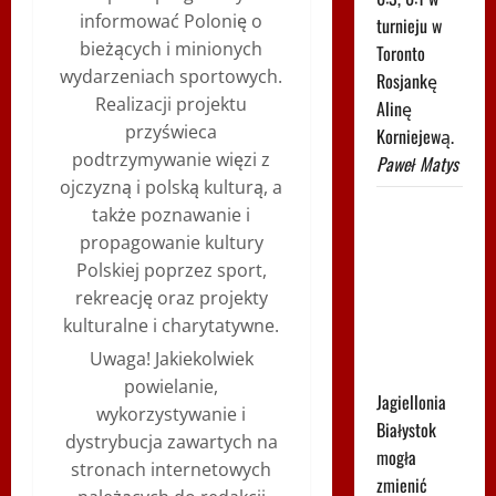
informować Polonię o
turnieju w
bieżących i minionych
Toronto
wydarzeniach sportowych.
Rosjankę
Realizacji projektu
Alinę
przyświeca
Korniejewą.
podtrzymywanie więzi z
Paweł Matys
ojczyzną i polską kulturą, a
Tak
także poznawanie i
wygląda
propagowanie kultury
tabela
Polskiej poprzez sport,
Ekstraklasy
rekreację oraz projekty
po
kulturalne i charytatywne.
niedzielnych
Uwaga! Jakiekolwiek
meczach
powielanie,
Jagiellonia
wykorzystywanie i
Białystok
dystrybucja zawartych na
mogła
stronach internetowych
zmienić