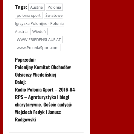
Tags:
Austria
Polonia
polonia sport
Światowe
Igrzyska Polonijne - Polonia
Austria
Wiedeń
WWW.FRIEDENSLAUF.AT
www.PoloniaSport.com
Z
Poprzedni:
Polonijny Komitet Obchodów
o
Odsieczy Wiedeńskiej
Dalej:
b
Radio Polonia Sport – 2016-04-
a
RPS – Agroturystyka i biegi
charytarywne. Goście audycji:
c
Wojciech Fedyk i Janusz
Radgowski
z