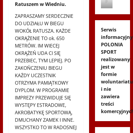
P
Ratuszem w Wiedniu.
ZAPRASZAMY SERDECZNIE
DO UDZIAŁU W BIEGU
Serwis
WOKÓŁ RATUSZA. KAŻDE
informacyjny
OKRĄŻENIE TO ok. 650
POLONIA
METRÓW. IM WIECEJ
SPORT
OKRĄŻEŃ UDA CI SIĘ
realizowany
PRZEBIEC, TYM LEPIEJ. PO
jest w
ZAKOŃCZENIU BIEGU
formie
KAŻDY UCZESTNIK
woluntariatu
OTRZYMA PAMIĄTKOWY
i nie
DYPLOM. W PROGRAMIE
zawiera
IMPREZY PRZEWIDUJE SIĘ
treści
WYSTĘPY ESTRADOWE,
komercyjnyc
AKROBATYKĘ SPORTOWĄ,
DMUCHANY ZAMEK I INNE.
WSZYSTKO TO W RADOSNEJ