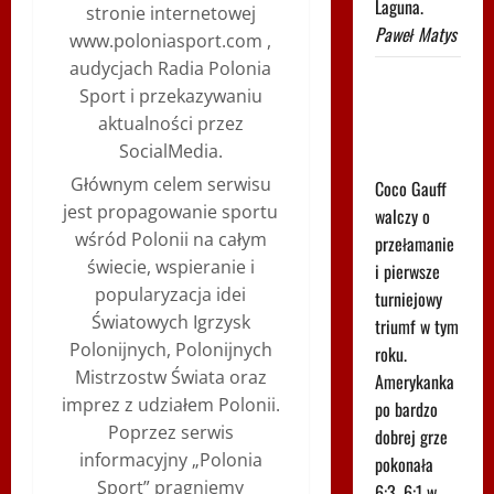
Laguna.
stronie internetowej
Paweł Matys
www.poloniasport.com ,
audycjach Radia Polonia
Szybka
Sport i przekazywaniu
wygrana
aktualności przez
Coco Gauff
SocialMedia.
w Toronto
Głównym celem serwisu
Coco Gauff
jest propagowanie sportu
walczy o
wśród Polonii na całym
przełamanie
świecie, wspieranie i
i pierwsze
popularyzacja idei
turniejowy
Światowych Igrzysk
triumf w tym
Polonijnych, Polonijnych
roku.
Mistrzostw Świata oraz
Amerykanka
imprez z udziałem Polonii.
po bardzo
Poprzez serwis
dobrej grze
informacyjny „Polonia
pokonała
Sport” pragniemy
6:3, 6:1 w