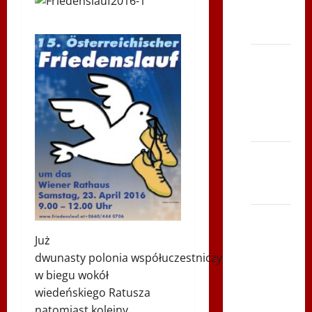
TVP
Polonia
Bieg po
Serce
Zbója
Szczrka
– ZIMA
XVI ŚLIP
– Kielce
2013
Siatkówka
–
Już
Andrychów
dwunasty polonia współuczestniczy
2012 w
w biegu wokół
TVP
wiedeńskiego Ratusza
Polonia
natomiast kolejny