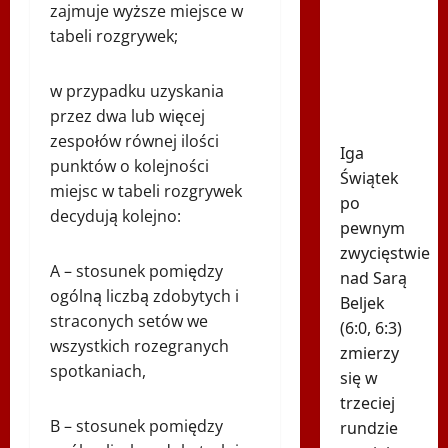
godzinę
zajmuje wyższe miejsce w
drugiego
tabeli rozgrywek;
meczu Igi
Świątek
w przypadku uzyskania
w
przez dwa lub więcej
Toronto!
zespołów równej ilości
Iga
punktów o kolejności
Świątek
miejsc w tabeli rozgrywek
po
decydują kolejno:
pewnym
zwycięstwie
A – stosunek pomiędzy
nad Sarą
ogólną liczbą zdobytych i
Beljek
straconych setów we
(6:0, 6:3)
wszystkich rozegranych
zmierzy
spotkaniach,
się w
trzeciej
B – stosunek pomiędzy
rundzie