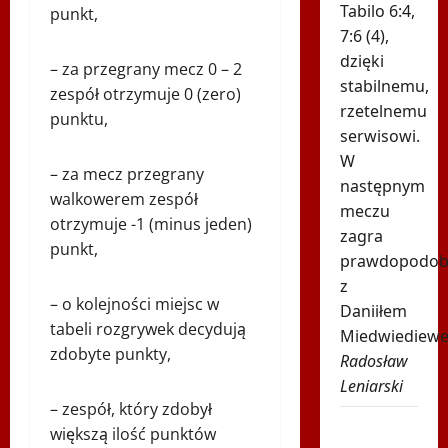
Tabilo 6:4,
punkt,
7:6 (4),
dzięki
– za przegrany mecz 0 – 2
stabilnemu,
zespół otrzymuje 0 (zero)
rzetelnemu
punktu,
serwisowi.
W
– za mecz przegrany
następnym
walkowerem zespół
meczu
otrzymuje -1 (minus jeden)
zagra
punkt,
prawdopodob
z
– o kolejności miejsc w
Daniiłem
tabeli rozgrywek decydują
Miedwiediew
zdobyte punkty,
Radosław
Leniarski
– zespół, który zdobył
Znamy
większą ilość punktów