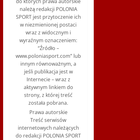
do których prawa autorskie
należą redakcji POLONIA
SPORT jest przytoczenie ich
w niezmienionej postaci
wraz z widocznym i
wyraźnym oznaczeniem:
“Źródło –
www.poloniasport.com” lub
innym równoważnym, a
jeśli publikacja jest w
Internecie – wraz z
aktywnym linkiem do
strony, z której treść
została pobrana.
Prawa autorskie
Treść serwisów
internetowych należących
do redakcji POLONIA SPORT