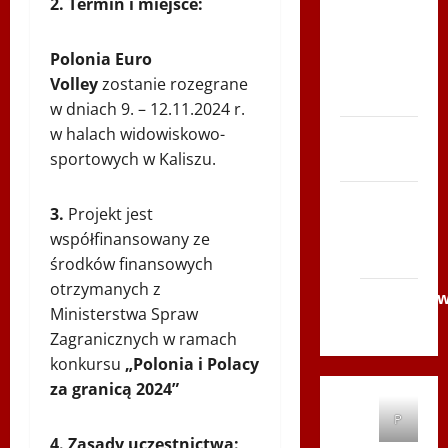
2. Termin i miejsce:
Serce
Zboja
Polonia Euro
Szczyrka
Volley
zostanie rozegrane
– LATO
w dniach 9. – 12.11.2024 r.
w halach widowiskowo-
Biegi i
sportowych w Kaliszu.
rekreacja
Siatkówka
3.
Projekt jest
Gliwice
współfinansowany ze
2014
środków finansowych
otrzymanych z
Andrychó
Ministerstwa Spraw
2012
Zagranicznych w ramach
konkursu
„Polonia i Polacy
za granicą 2024”
P
4. Zasady uczestnictwa: