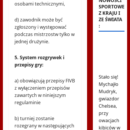
NOWOŚCI
osobami technicznymi,
SPORTOWE
Z KRAJU I
ZE ŚWIATA
d) zawodnik może być
:
zgłoszony i występować
podczas mistrzostw tylko w
615 dni i
jednej drużynie.
koniec.
Ukraiński
5. System rozgrywek i
skandalista
przepisy gry:
powrócił
Stało się!
a) obowiązują przepisy FIVB
Mychajło
z wyłączeniem przepisów
Mudryk,
zawartych w niniejszym
gwiazdor
regulaminie
Chelsea,
przy
b) turniej zostanie
owacjach
rozegrany w następujących
kibiców w