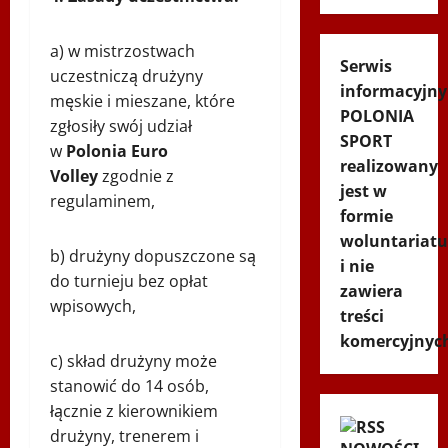
a) w mistrzostwach
Serwis
uczestniczą drużyny
informacyjny
męskie i mieszane, które
POLONIA
zgłosiły swój udział
SPORT
w
Polonia Euro
realizowany
Volley
zgodnie z
jest w
regulaminem,
formie
woluntariatu
b) drużyny dopuszczone są
i nie
do turnieju bez opłat
zawiera
wpisowych,
treści
komercyjnyc
c) skład drużyny może
stanowić do 14 osób,
łącznie z kierownikiem
drużyny, trenerem i