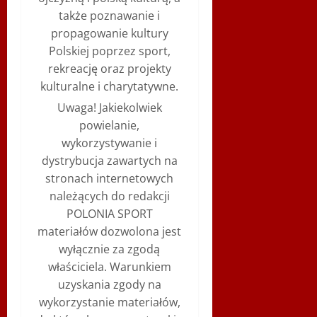
także poznawanie i
propagowanie kultury
Polskiej poprzez sport,
rekreację oraz projekty
kulturalne i charytatywne.
Uwaga! Jakiekolwiek
powielanie,
wykorzystywanie i
dystrybucja zawartych na
stronach internetowych
należących do redakcji
POLONIA SPORT
materiałów dozwolona jest
wyłącznie za zgodą
właściciela. Warunkiem
uzyskania zgody na
wykorzystanie materiałów,