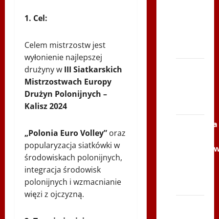
Serce
1. Cel:
Zbója
Szczrka
Celem mistrzostw jest
– ZIMA
wyłonienie najlepszej
XVI
drużyny w
III Siatkarskich
ŚLIP –
Mistrzostwach Europy
Kielce
Drużyn Polonijnych –
2013
Kalisz 2024
Siatkówka
„Polonia Euro Volley”
oraz
–
popularyzacja siatkówki w
Andrychó
środowiskach polonijnych,
2012 w
integracja środowisk
TVP
polonijnych i wzmacnianie
Polonia
więzi z ojczyzną.
Bieg
po