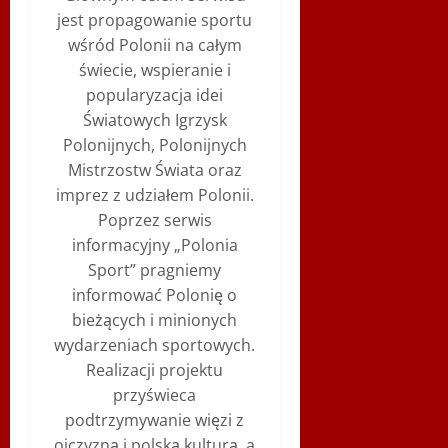
jest propagowanie sportu
wśród Polonii na całym
świecie, wspieranie i
popularyzacja idei
Światowych Igrzysk
Polonijnych, Polonijnych
Mistrzostw Świata oraz
imprez z udziałem Polonii.
Poprzez serwis
informacyjny „Polonia
Sport” pragniemy
informować Polonię o
bieżących i minionych
wydarzeniach sportowych.
Realizacji projektu
przyświeca
podtrzymywanie więzi z
ojczyzną i polską kulturą, a