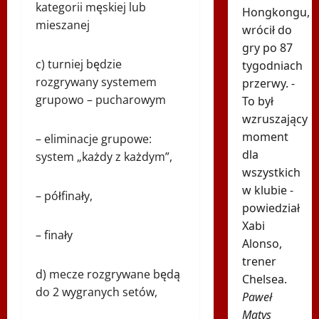
kategorii męskiej lub
Hongkongu,
mieszanej
wrócił do
gry po 87
c) turniej będzie
tygodniach
rozgrywany systemem
przerwy. -
grupowo – pucharowym
To był
wzruszający
moment
– eliminacje grupowe:
dla
system „każdy z każdym”,
wszystkich
w klubie -
– półfinały,
powiedział
Xabi
– finały
Alonso,
trener
d) mecze rozgrywane będą
Chelsea.
do 2 wygranych setów,
Paweł
Matys