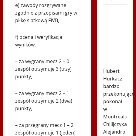
e) zawody rozgrywane
Spiżowy
zgodnie z przepisami gry w
serwis
piłkę siatkową FIVB,
Huberta
Hurkacza
f) ocena i weryfikacja
dał mu
wyników:
zwycięstwo
w
– za wygrany mecz 2 – 0
Montrealu
zespół otrzymuje 3 (trzy)
Hubert
punkty,
Hurkacz
bardzo
– za wygrany mecz 2 – 1
przekonująco
zespół otrzymuje 2 (dwa)
pokonał
punkty,
w
Montrealu
Chilijczyka
– za przegrany mecz 1 – 2
Alejandro
zespół otrzymuje 1 (jeden)