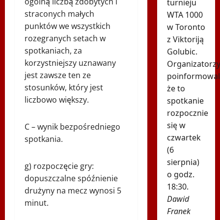
ogólną liczbą zdobytych i
turnieju
straconych małych
WTA 1000
punktów we wszystkich
w Toronto
rozegranych setach w
z Viktoriją
spotkaniach, za
Golubic.
korzystniejszy uznawany
Organizatorz
jest zawsze ten ze
poinformowali
stosunków, który jest
że to
liczbowo większy.
spotkanie
rozpocznie
się w
C – wynik bezpośredniego
czwartek
spotkania.
(6
sierpnia)
g) rozpoczęcie gry:
o godz.
dopuszczalne spóźnienie
18:30.
drużyny na mecz wynosi 5
Dawid
minut.
Franek