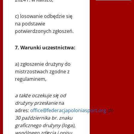
c) losowanie odbędzie się
na podstawie
potwierdzonych zgłoszeń.
7. Warunki uczestnictwa:
a) zgłoszenie drużyny do
mistrzostwach zgodne z
regulaminem,
a także oczekuje się od
drużyny przesłanie
na
adres:
office@federacjapoloniasport.org
do
30 pa
ździernika
br. znaku
graficznego drużyny (loga),
wspólnego zdjęcia i opisu