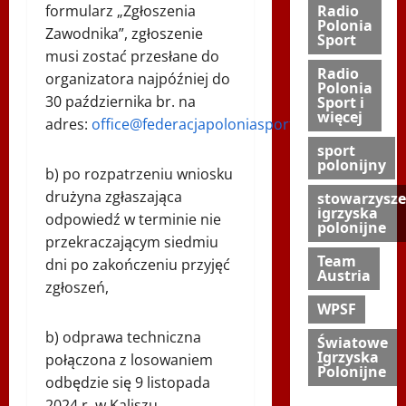
formularz „Zgłoszenia
Radio
Polonia
Zawodnika”, zgłoszenie
Sport
musi zostać przesłane do
Radio
organizatora najpóźniej do
Polonia
30 października br. na
Sport i
więcej
adres:
office@federacjapoloniasport.org
,
sport
polonijny
b) po rozpatrzeniu wniosku
drużyna zgłaszająca
stowarzysze
igrzyska
odpowiedź w terminie nie
polonijne
przekraczającym siedmiu
Team
dni po zakończeniu przyjęć
Austria
zgłoszeń,
WPSF
b) odprawa techniczna
Światowe
Igrzyska
połączona z losowaniem
Polonijne
odbędzie się 9 listopada
2024 r. w Kaliszu,