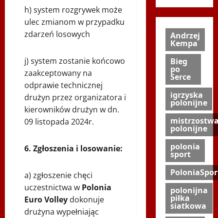
h) system rozgrywek może
ulec zmianom w przypadku
zdarzeń losowych
Andrzej
Kempa
j) system zostanie końcowo
Bieg
po
zaakceptowany na
Serce
odprawie technicznej
igrzyska
drużyn przez organizatora i
polonijne
kierowników drużyn w dn.
mistrzostw
09 listopada 2024r.
polonijne
polonia
6. Zgłoszenia i losowanie:
sport
PoloniaSpor
a) zgłoszenie chęci
uczestnictwa w
Polonia
polonijna
piłka
Euro Volley
dokonuje
siatkowa
drużyna wypełniając