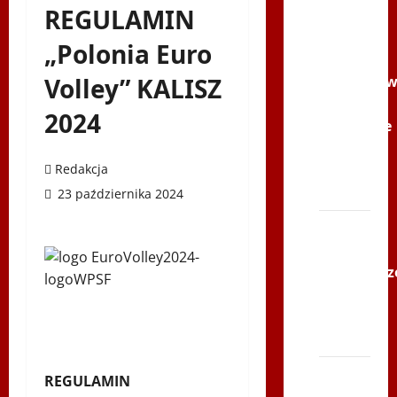
Filmy na
REGULAMIN
Youtube
„Polonia Euro
Polonijne
Volley” KALISZ
Mistrzost
w
2024
Siatkówce
–
Redakcja
Gliwce
2014
23 października 2024
XI ŚLIP
–
Karkonosz
2014 w
TVP
Polonia
Bieg
REGULAMIN
po