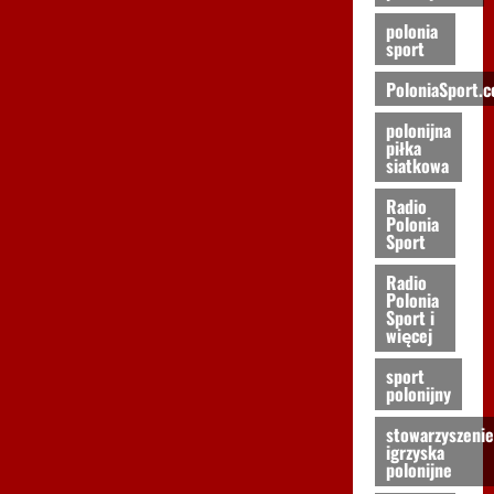
polonia
sport
PoloniaSport.
polonijna
piłka
siatkowa
Radio
Polonia
Sport
Radio
Polonia
Sport i
więcej
sport
polonijny
stowarzyszenie
igrzyska
polonijne