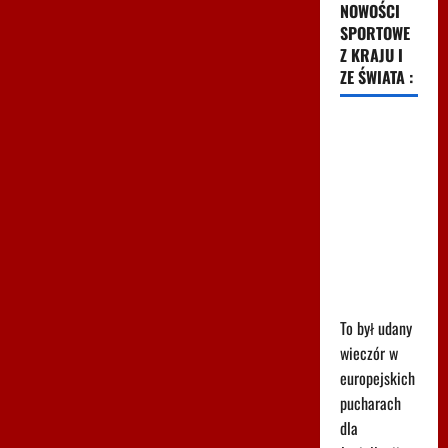
NOWOŚCI
SPORTOWE
Z KRAJU I
ZE ŚWIATA :
Kuriozalne
słowa
trenera
Rangers po
meczu z
Jagiellonią.
"To nie brak
szacunku"
To był udany
wieczór w
europejskich
pucharach
dla