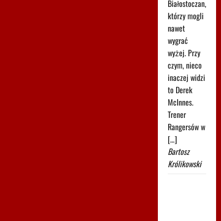
Białostoczan,
którzy mogli
nawet
wygrać
wyżej. Przy
czym, nieco
inaczej widzi
to Derek
McInnes.
Trener
Rangersów w
[…]
Bartosz
Królikowski
Było 4:1,
gdy
Kamiński
wszedł na