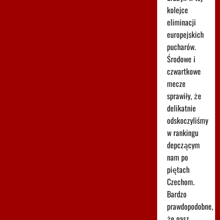
kolejce
eliminacji
europejskich
pucharów.
Środowe i
czwartkowe
mecze
sprawiły, że
delikatnie
odskoczyliśmy
w rankingu
depczącym
nam po
piętach
Czechom.
Bardzo
prawdopodobne,
że nasz