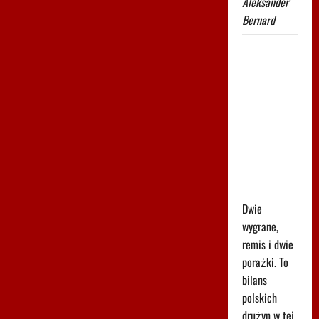
Aleksander
Bernard
Robi się
bardzo
gorąco. Tak
wygląda
ranking
UEFA po
meczach
polskich
drużyn
Dwie
wygrane,
remis i dwie
porażki. To
bilans
polskich
drużyn w tej