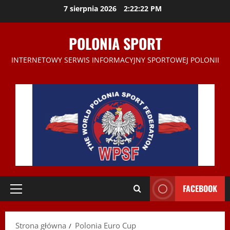
Przejdź
7 sierpnia 2026
2:22:23 PM
do
treści
POLONIA SPORT
INTERNETOWY SERWIS INFORMACYJNY SPORTOWEJ POLONII
FACEBOOK
Menu
główne
Strona główna
Polonia Euro Cup