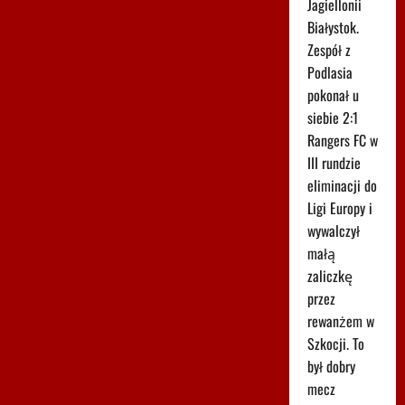
Jagiellonii
Białystok.
Zespół z
Podlasia
pokonał u
siebie 2:1
Rangers FC w
III rundzie
eliminacji do
Ligi Europy i
wywalczył
małą
zaliczkę
przez
rewanżem w
Szkocji. To
był dobry
mecz