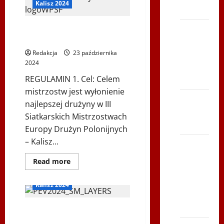
POLONIA
Kalisz 2024
Polonia
EURO
VOLLEY
REGULAMIN „Polonia Euro
Bieg po
Volley” KALISZ 2024
Serce
Redakcja
23 października
Zbója
2024
Szczrka
REGULAMIN 1. Cel: Celem
– ZIMA
mistrzostw jest wyłonienie
XVI ŚLIP
najlepszej drużyny w III
– Kielce
Siatkarskich Mistrzostwach
2013
Europy Drużyn Polonijnych
– Kalisz...
Siatkówka
–
Dowiedz
Read more
się
Andrychów
więcej
2012 w
o
Kalisz 2024
REGULAMIN
TVP
„Polonia
Euro
Polonia
III Siatkarskie Mistrzostwa
Volley”
KALISZ
Europy Drużyn Polonijnych
2024