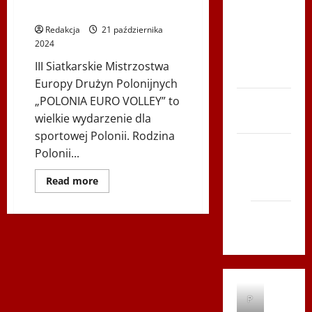
Bieg po
„POLONIA EURO VOLLEY”
Serce
Redakcja
21 października
Zboja
2024
Szczyrka
III Siatkarskie Mistrzostwa
– LATO
Europy Drużyn Polonijnych
„POLONIA EURO VOLLEY” to
Biegi i
wielkie wydarzenie dla
rekreacja
sportowej Polonii. Rodzina
Siatkówka
Polonii...
Gliwice
Dowiedz
Read more
2014
się
więcej
o
Andrychów
III
Siatkarskie
2012
Mistrzostwa
Europy
Drużyn
Polonijnych
„POLONIA
EURO
VOLLEY”
P