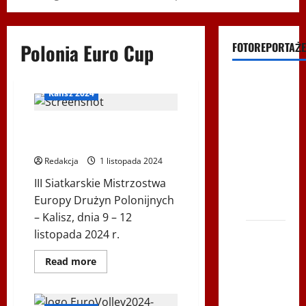
Polonia Euro Cup
FOTOREPORTAŻE
Filmy na
Kalisz 2024
Youtube
Polonijne
HARMONOGRAM POLONIA EURO
Mistrzostwa
VOLLEY
w
Redakcja
1 listopada 2024
Siatkówce
III Siatkarskie Mistrzostwa
– Gliwce
Europy Drużyn Polonijnych
2014
– Kalisz, dnia 9 – 12
XI ŚLIP
listopada 2024 r.
–
Dowiedz
Read more
Karkonosze
się
więcej
2014 w
o
HARMONOGRAM
TVP