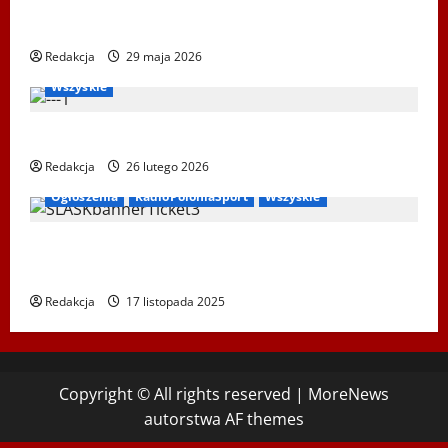
XXII Światowe Letnie Igrzyska Polonijne – Ustka
2026
Redakcja
29 maja 2026
Bieg Tropem Wilczym
Biegi i rekreacja
Ogłoszenia
Wszyskie
XIV Bieg Tropem Wilczym w Wiedniu
Redakcja
26 lutego 2026
Ogłoszenia
RadioPoloniaSport
Wszyskie
Koncert „ŚWIĘTA NOC” – Zespół PiT ŚLĄSK im. St.
Hadyny w Wiedniu – 15.12.2025
Redakcja
17 listopada 2025
Copyright © All rights reserved
|
MoreNews
autorstwa AF themes