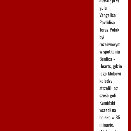
asystę przy
golu
Vangelisa
Pavlidisa.
Teraz Polak
był
rezerwowym
w spotkaniu
Benfica -
Hearts, gdzie
jego klubowi
koledzy
strzelili aż
sześć goli.
Kamiński
wszedł na
boisko w 85.
minucie.