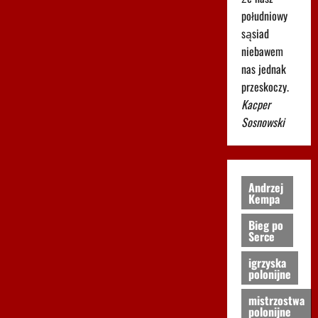
południowy
sąsiad
niebawem
nas jednak
przeskoczy.
Kacper
Sosnowski
Andrzej
Kempa
Bieg po
Serce
igrzyska
polonijne
mistrzostwa
polonijne