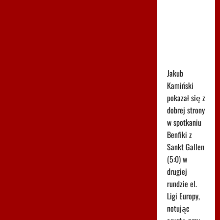
boisko w
85.
minucie.
Nagle padły
dwa gole
Jakub
Kamiński
pokazał się z
dobrej strony
w spotkaniu
Benfiki z
Sankt Gallen
(5:0) w
drugiej
rundzie el.
Ligi Europy,
notując