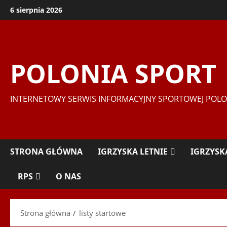
Przejdź
6 sierpnia 2026
do
treści
POLONIA SPORT
INTERNETOWY SERWIS INFORMACYJNY SPORTOWEJ POLO
STRONA GŁÓWNA
IGRZYSKA LETNIE
IGRZYSK
RPS
O NAS
Strona główna
listy startowe