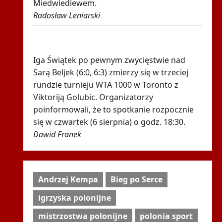
Miedwiediewem.
Radosław Leniarski
Znamy godzinę drugiego meczu Igi
Świątek w Toronto!
Iga Świątek po pewnym zwycięstwie nad
Sarą Beljek (6:0, 6:3) zmierzy się w trzeciej
rundzie turnieju WTA 1000 w Toronto z
Viktoriją Golubic. Organizatorzy
poinformowali, że to spotkanie rozpocznie
się w czwartek (6 sierpnia) o godz. 18:30.
Dawid Franek
Andrzej Kempa
Bieg po Serce
igrzyska polonijne
mistrzostwa polonijne
polonia sport