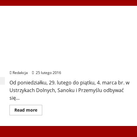
Pierwsze listy startowe i regulaminy XII
Światowych Zimowych Igrzysk Polonijne –
Podkarpackie 2016
Redakcja
25 lutego 2016
Od poniedziałku, 29. lutego do piątku, 4. marca br. w
Ustrzykach Dolnych, Sanoku i Przemyślu odbywać
się...
Dowiedz
Read more
się
więcej
o
Pierwsze
listy
startowe