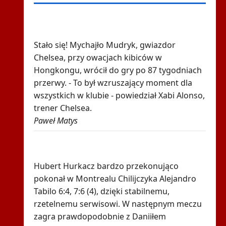
615 dni i koniec. Ukraiński skandalista
powrócił
Stało się! Mychajło Mudryk, gwiazdor
Chelsea, przy owacjach kibiców w
Hongkongu, wrócił do gry po 87 tygodniach
przerwy. - To był wzruszający moment dla
wszystkich w klubie - powiedział Xabi Alonso,
trener Chelsea.
Paweł Matys
Spiżowy serwis Huberta Hurkacza dał mu
zwycięstwo w Montrealu
Hubert Hurkacz bardzo przekonująco
pokonał w Montrealu Chilijczyka Alejandro
Tabilo 6:4, 7:6 (4), dzięki stabilnemu,
rzetelnemu serwisowi. W następnym meczu
zagra prawdopodobnie z Daniiłem