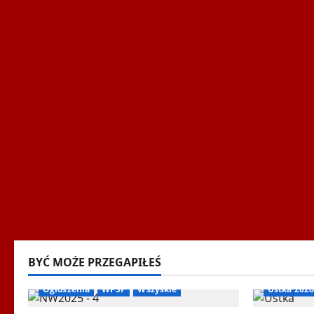
BYĆ MOŻE PRZEGAPIŁEŚ
Biegi i rekreacja
Inne
Nordic Walking
Igrzyska L
Ogłoszenia
WPSF
Wszyskie
Ustka 2026