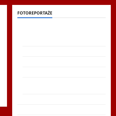
FOTOREPORTAŻE
Filmy na Youtube
Polonijne Mistrzostwa w Siatkówce –
Gliwce 2014
XI ŚLIP – Karkonosze 2014 w TVP Polonia
Bieg po Serce Zbója Szczrka – ZIMA
XVI ŚLIP – Kielce 2013
Siatkówka – Andrychów 2012 w TVP
Polonia
Bieg po Serce Zboja Szczyrka – LATO
Biegi i rekreacja