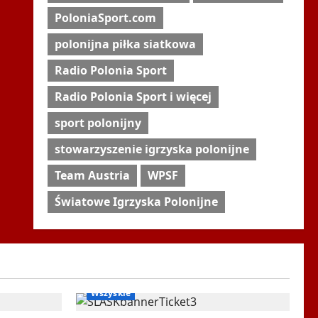
PoloniaSport.com
polonijna piłka siatkowa
Radio Polonia Sport
Radio Polonia Sport i więcej
sport polonijny
stowarzyszenie igrzyska polonijne
Team Austria
WPSF
Światowe Igrzyska Polonijne
 rekreacja
Ogłoszenia
RadioPoloniaSport
Wszyskie