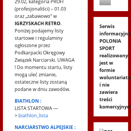
29.02, kategoria PROFI
(profesjonaliści) – 01.03
oraz „zabawowo” w
IGRZYSKACH RETRO
.
Serwis
Poniżej podajemy listy
informacyjny
startowe i regulaminy
POLONIA
ogłoszone przez
SPORT
Podkarpacki Okręgowy
realizowany
Związek Narciarski. UWAGA
jest w
! Do momentu startu, listy
formie
mogą uleć zmianie,
woluntariatu
ostateczne listy zostaną
i nie
podane w dniu zawodów.
zawiera
treści
BIATHLON :
komercyjnyc
LISTA STARTOWA —
>
biathlon_lista
NARCIARSTWO ALPEJSKIE :