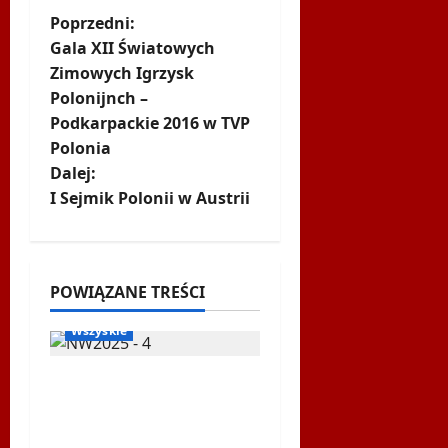
Z
Poprzedni:
Gala XII Światowych
o
Zimowych Igrzysk
Polonijnch –
b
Podkarpackie 2016 w TVP
a
Polonia
Dalej:
c
I Sejmik Polonii w Austrii
z
Biegi i rekreacja
Inne
w
Nordic Walking
POWIĄZANE TREŚCI
Ogłoszenia
WPSF
p
Wszyskie
i
Mistrzostwa Europy
s
Nordic Walking ENWO
2026 – sportowe święto