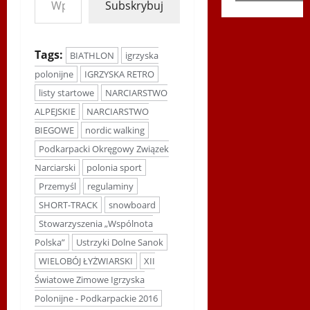
Subskrybuj
Tags:
BIATHLON
igrzyska
polonijne
IGRZYSKA RETRO
listy startowe
NARCIARSTWO
ALPEJSKIE
NARCIARSTWO
BIEGOWE
nordic walking
Podkarpacki Okręgowy Związek
Narciarski
polonia sport
Przemyśl
regulaminy
SHORT-TRACK
snowboard
Stowarzyszenia „Wspólnota
Polska”
Ustrzyki Dolne Sanok
WIELOBÓJ ŁYŻWIARSKI
XII
Światowe Zimowe Igrzyska
Polonijne - Podkarpackie 2016