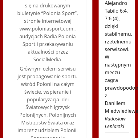
Alejandro
się na drukowanym
Tabilo 6:4,
biuletynie “Polonia Sport”,
7:6 (4),
stronie internetowej
dzięki
www.poloniasport.com ,
stabilnemu,
audycjach Radia Polonia
rzetelnemu
Sport i przekazywaniu
serwisowi.
aktualności przez
W
SocialMedia.
następnym
Głównym celem serwisu
meczu
jest propagowanie sportu
zagra
wśród Polonii na całym
prawdopodob
świecie, wspieranie i
z
popularyzacja idei
Daniiłem
Światowych Igrzysk
Miedwiediew
Polonijnych, Polonijnych
Radosław
Mistrzostw Świata oraz
Leniarski
imprez z udziałem Polonii.