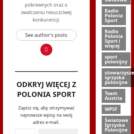
pokrewnych oraz o
Radio
zwalczaniu nieuczciwej
Polonia
konkurencji.
Sport
Radio
See author's posts
Polonia
Sport i
więcej
sport
polonijny
stowarzysze
igrzyska
polonijne
ODKRYJ WIĘCEJ Z
POLONIA SPORT
Team
Austria
Zapisz się, aby otrzymywać
WPSF
najnowsze wpisy na swój
Światowe
adres e-mail.
Igrzyska
Wpisz swój adres e-mail…
Polonijne