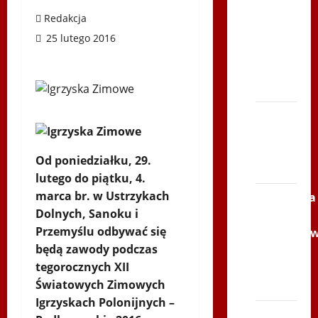
po
Redakcja
Serce
25 lutego 2016
Zbója
Szczrka
– ZIMA
XVI
ŚLIP –
Kielce
Od poniedziałku, 29.
2013
lutego do piątku, 4.
marca br. w Ustrzykach
Siatkówka
Dolnych, Sanoku i
–
Przemyślu odbywać się
Andrychó
będą zawody podczas
2012 w
tegorocznych XII
TVP
Światowych Zimowych
Polonia
Igrzyskach Polonijnych –
Bieg