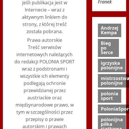
Franek
jeśli publikacja jest w
Internecie – wraz z
aktywnym linkiem do
strony, z której treść
Andrzej
została pobrana.
Kempa
Prawa autorskie
Bieg
Treść serwisów
po
Serce
internetowych należących
do redakcji POLONIA SPORT
igrzyska
polonijne
wraz z podstronami i
wszystkie ich elementy
mistrzostw
polonijne
podlegają ochronie
przewidzianej przez
polonia
austriackie oraz
sport
międzynarodowe prawo, w
PoloniaSpor
tym w szczególności przez
przepisy o prawie
polonijna
piłka
autorskim i prawach
siatkowa