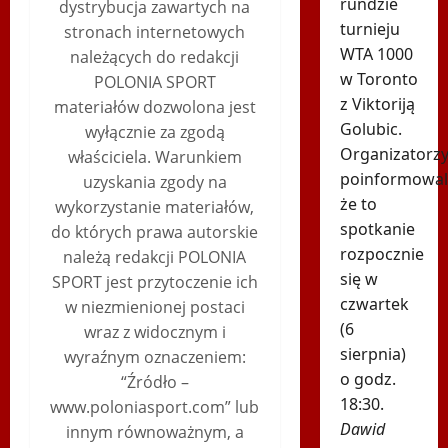
rundzie
dystrybucja zawartych na
turnieju
stronach internetowych
WTA 1000
należących do redakcji
w Toronto
POLONIA SPORT
z Viktoriją
materiałów dozwolona jest
Golubic.
wyłącznie za zgodą
Organizatorz
właściciela. Warunkiem
poinformowali
uzyskania zgody na
że to
wykorzystanie materiałów,
spotkanie
do których prawa autorskie
rozpocznie
należą redakcji POLONIA
się w
SPORT jest przytoczenie ich
czwartek
w niezmienionej postaci
(6
wraz z widocznym i
sierpnia)
wyraźnym oznaczeniem:
o godz.
“Źródło –
18:30.
www.poloniasport.com” lub
Dawid
innym równoważnym, a