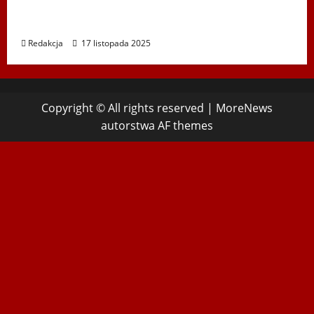
Koncert „ŚWIĘTA NOC” – Zespół PiT ŚLĄSK
im. St. Hadyny w Wiedniu – 15.12.2025
Redakcja
17 listopada 2025
Copyright © All rights reserved
|
MoreNews
autorstwa AF themes