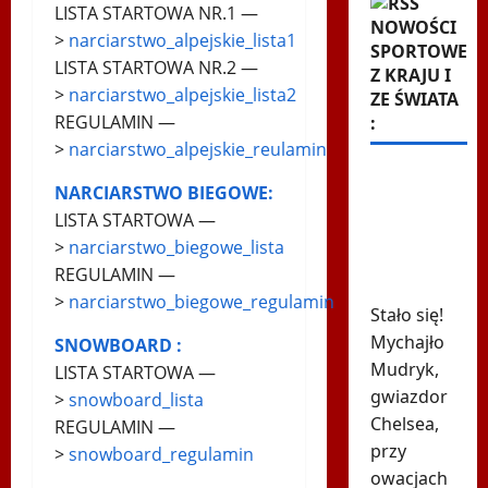
LISTA STARTOWA NR.1 —
NOWOŚCI
>
narciarstwo_alpejskie_lista1
SPORTOWE
LISTA STARTOWA NR.2 —
Z KRAJU I
>
narciarstwo_alpejskie_lista2
ZE ŚWIATA
REGULAMIN —
:
>
narciarstwo_alpejskie_reulamin
615 dni i
NARCIARSTWO BIEGOWE:
koniec.
LISTA STARTOWA —
Ukraiński
>
narciarstwo_biegowe_lista
skandalista
REGULAMIN —
powrócił
>
narciarstwo_biegowe_regulamin
Stało się!
Mychajło
SNOWBOARD :
Mudryk,
LISTA STARTOWA —
gwiazdor
>
snowboard_lista
Chelsea,
REGULAMIN —
przy
>
snowboard_regulamin
owacjach