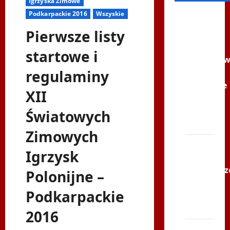
Igrzyska Zimowe
Podkarpackie 2016
Wszyskie
Filmy na
Youtube
Pierwsze listy
Polonijne
startowe i
Mistrzost
regulaminy
w
Siatkówce
XII
–
Gliwce
Światowych
2014
Zimowych
XI ŚLIP
Igrzysk
–
Karkonosz
Polonijne –
2014 w
Podkarpackie
TVP
Polonia
2016
Bieg