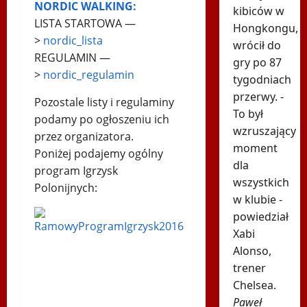
NORDIC WALKING:
kibiców w
LISTA STARTOWA —
Hongkongu,
>
nordic_lista
wrócił do
REGULAMIN —
gry po 87
>
nordic_regulamin
tygodniach
przerwy. -
Pozostale listy i regulaminy
To był
podamy po ogłoszeniu ich
wzruszający
przez organizatora.
moment
Poniżej podajemy ogólny
dla
program Igrzysk
wszystkich
Polonijnych:
w klubie -
powiedział
Xabi
Alonso,
trener
Chelsea.
Paweł