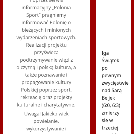
Poprzez serwis
Znamy
informacyjny „Polonia
godzinę
Sport” pragniemy
drugiego
informować Polonię o
meczu Igi
bieżących i minionych
Świątek
wydarzeniach sportowych.
w
Realizacji projektu
Toronto!
przyświeca
Iga
podtrzymywanie więzi z
Świątek
ojczyzną i polską kulturą, a
po
także poznawanie i
pewnym
propagowanie kultury
zwycięstwie
Polskiej poprzez sport,
nad Sarą
rekreację oraz projekty
Beljek
kulturalne i charytatywne.
(6:0, 6:3)
zmierzy
Uwaga! Jakiekolwiek
się w
powielanie,
trzeciej
wykorzystywanie i