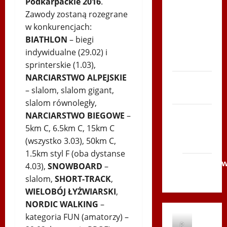
Podkarpackie 2016
.
po
Zawody zostaną rozegrane
Serce
w konkurencjach:
Zboja
BIATHLON
– biegi
Szczyrka
indywidualne (29.02) i
– LATO
sprinterskie (1.03),
NARCIARSTWO ALPEJSKIE
Biegi i
– slalom, slalom gigant,
rekreacja
slalom równoległy,
Siatkówka
NARCIARSTWO BIEGOWE
–
5km C, 6.5km C, 15km C
Gliwice
(wszystko 3.03), 50km C,
2014
1.5km styl F (oba dystanse
Andrychó
4.03),
SNOWBOARD
–
2012
slalom,
SHORT-TRACK
,
WIELOBÓJ ŁYŻWIARSKI
,
NORDIC WALKING
–
kategoria FUN (amatorzy) –
P