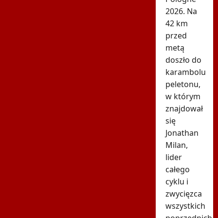
2026. Na
42 km
przed
metą
doszło do
karambolu
peletonu,
w którym
znajdował
się
Jonathan
Milan,
lider
całego
cyklu i
zwycięzca
wszystkich
poprzednich