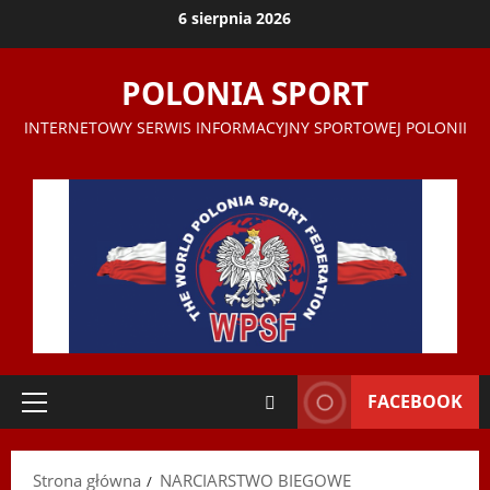
Przejdź
6 sierpnia 2026
do
treści
POLONIA SPORT
INTERNETOWY SERWIS INFORMACYJNY SPORTOWEJ POLONII
FACEBOOK
Menu
główne
Strona główna
NARCIARSTWO BIEGOWE