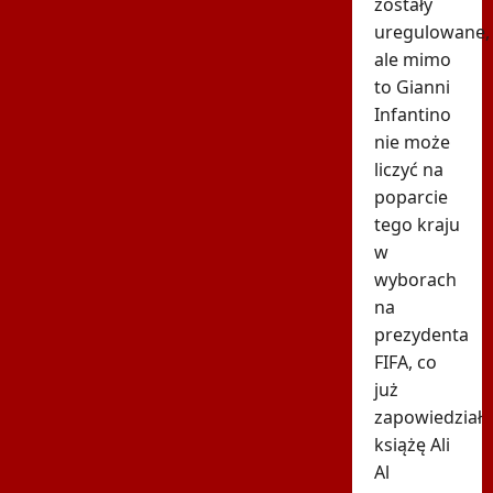
zostały
uregulowane,
ale mimo
to Gianni
Infantino
nie może
liczyć na
poparcie
tego kraju
w
wyborach
na
prezydenta
FIFA, co
już
zapowiedział
książę Ali
Al