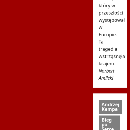
który w
przeszłości
występował
w
Europie.
Ta
tragedia
wstrząsnęła
krajem.
Norbert
Amlicki
Andrzej
Kempa
Bieg
po
Serce