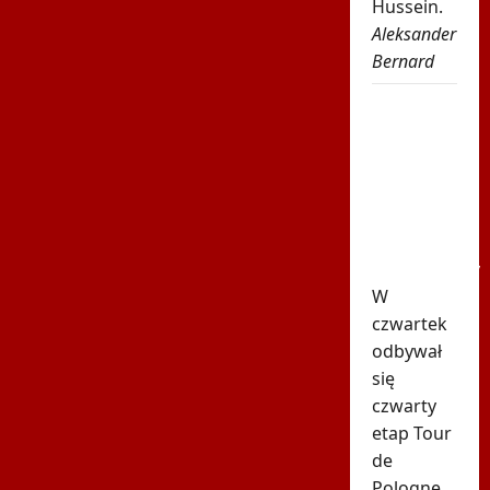
Hussein.
Aleksander
Bernard
Karambol
na Tour
de
Pologne!
Wyścig
został
wstrzymany
W
czwartek
odbywał
się
czwarty
etap Tour
de
Pologne