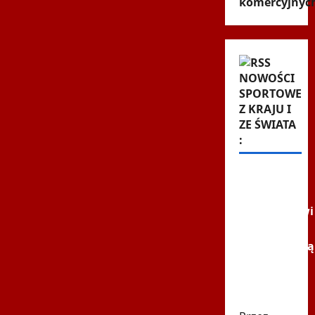
komercyjnyc
NOWOŚCI
SPORTOWE
Z KRAJU I
ZE ŚWIATA
:
FIFA dała
pieniądze
uczestnikowi
mundialu.
Odpowiadają
"Nie
poprzemy
Infantino"