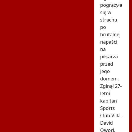
pogrążyła
się w
strachu
po
brutalnej
napaści
na
piłkarza
przed
jego
domem.
Zginął 27-
letni
kapitan
Sports
Club Villa -
David
Owori,