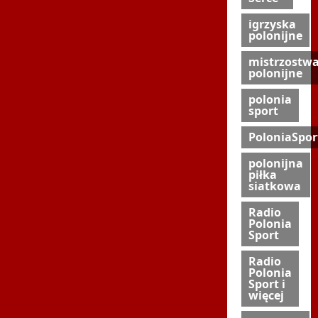
igrzyska
polonijne
mistrzostw
polonijne
polonia
sport
PoloniaSpor
polonijna
piłka
siatkowa
Radio
Polonia
Sport
Radio
Polonia
Sport i
więcej