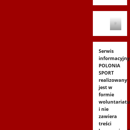
P
Serwis
informacyjny
POLONIA
SPORT
realizowany
jest w
formie
woluntariatu
i nie
zawiera
treści