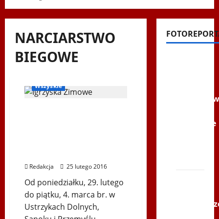
NARCIARSTWO
FOTOREPORT
BIEGOWE
Filmy na
Igrzyska Zimowe
Youtube
Podkarpackie 2016
Polonijne
Wszyskie
Mistrzost
Pierwsze listy startowe i
w
regulaminy XII
Siatkówce
Światowych Zimowych
–
Igrzysk Polonijne –
Gliwce
Podkarpackie 2016
2014
Redakcja
25 lutego 2016
XI ŚLIP
Od poniedziałku, 29. lutego
–
do piątku, 4. marca br. w
Karkonosz
Ustrzykach Dolnych,
2014 w