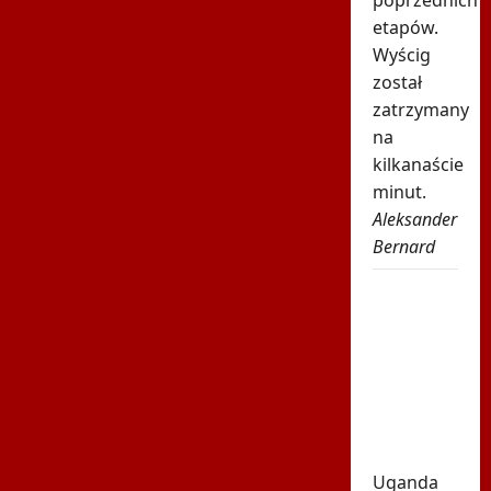
etapów.
Wyścig
został
zatrzymany
na
kilkanaście
minut.
Aleksander
Bernard
Tragiczna
śmierć
gwiazdora.
Zginął
pod
własnym
domem
Uganda