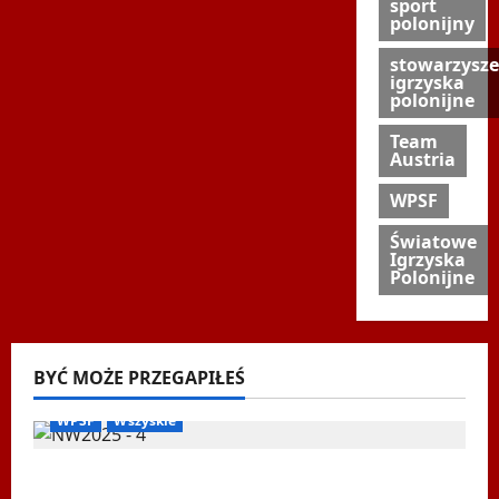
sport
polonijny
stowarzysze
igrzyska
polonijne
Team
Austria
WPSF
Światowe
Igrzyska
Polonijne
BYĆ MOŻE PRZEGAPIŁEŚ
Biegi i rekreacja
Inne
Nordic Walking
Ogłoszenia
WPSF
Wszyskie
Mistrzostwa Europy Nordic Walking ENWO