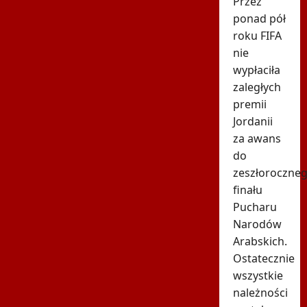
Przez
ponad pół
roku FIFA
nie
wypłaciła
zaległych
premii
Jordanii
za awans
do
zeszłoroczne
finału
Pucharu
Narodów
Arabskich.
Ostatecznie
wszystkie
należności