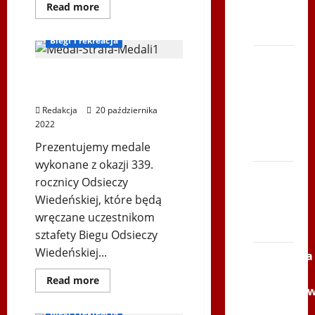
Dowiedz
Read more
TVP
się
Bieg Odsieczy Wiedeńskiej
więcej
Polonia
o
Biegi i rekreacja
VI
Światowe
Bieg
Forum
Mediów
po
Medale Biegu Odsieczy
Polonijnych
Wiedeńskiej 2022r.
Serce
Zbója
Redakcja
20 października
2022
Szczrka
– ZIMA
Prezentujemy medale
wykonane z okazji 339.
XVI
rocznicy Odsieczy
ŚLIP –
Wiedeńskiej, które będą
Kielce
wręczane uczestnikom
2013
sztafety Biegu Odsieczy
Wiedeńskiej...
Siatkówka
–
Dowiedz
Read more
się
Andrychó
Biegi Dudka
więcej
2012 w
o
Biegi i rekreacja