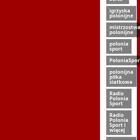
igrzyska
polonijne
mistrzostw
polonijne
polonia
sport
PoloniaSpor
polonijna
piłka
siatkowa
Radio
Polonia
Sport
Radio
Polonia
Sport i
więcej