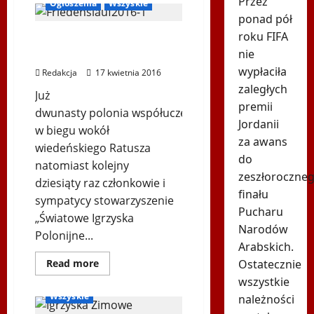
Przez
Ogłoszenia
Wszyskie
Spotkanie
ponad pół
z
przedstawicielami
roku FIFA
15. Bieg Friedenslauf
Światowej
Federacji
nie
wokół Ratusza w Wiedniu
Sportu
Polonijnego
wypłaciła
Redakcja
17 kwietnia 2016
zaległych
Już
premii
dwunasty polonia współuczestniczy
Jordanii
w biegu wokół
za awans
wiedeńskiego Ratusza
do
natomiast kolejny
zeszłoroczne
dziesiąty raz członkowie i
finału
sympatycy stowarzyszenie
Pucharu
„Światowe Igrzyska
Narodów
Polonijne...
Igrzyska Zimowe
Inne
Arabskich.
Ogłoszenia
Dowiedz
Ostatecznie
Read more
się
Podkarpackie 2016
wszystkie
więcej
o
Wszyskie
należności
15.
Bieg