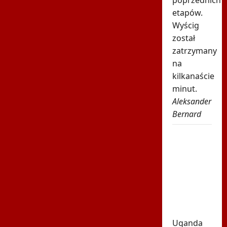
etapów.
Wyścig
został
zatrzymany
na
kilkanaście
minut.
Aleksander
Bernard
Tragiczna
śmierć
gwiazdora.
Zginął
pod
własnym
domem
Uganda