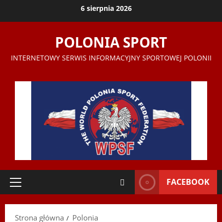
Przejdź
6 sierpnia 2026
do
treści
POLONIA SPORT
INTERNETOWY SERWIS INFORMACYJNY SPORTOWEJ POLONII
FACEBOOK
Menu
główne
Strona główna
Polonia