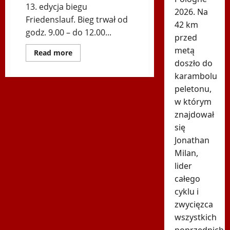
13. edycja biegu
2026. Na
Friedenslauf. Bieg trwał od
42 km
godz. 9.00 – do 12.00...
przed
metą
Dowiedz
Read more
się
doszło do
więcej
o
karambolu
13.
peletonu,
edycja
Biegu
w którym
Friedenslauf
–
znajdował
Fotoreportaż
się
Jonathan
Milan,
lider
całego
cyklu i
zwycięzca
wszystkich
poprzednich