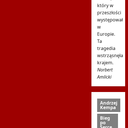
który w
przeszłości
występował
w
Europie.
Ta
tragedia
wstrząsnęła
krajem.
Norbert
Amlicki
Andrzej
Kempa
Bieg
po
Serce