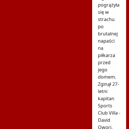
pogrążyła
się w
strachu
po
brutalnej
napaści
na
piłkarza
przed
jego
domem.
Zginął 27-
letni
kapitan
Sports
Club Villa -
David
Owori,