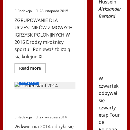
Hussein.
Polonijne
SPORTÒW ZIMOWYCH
–
Aleksander
Podkarpackie
Redakcja
28 listopada 2015
2016
Bernard
ZGRUPOWANIE DLA
UCZESTNIKÓW ZIMOWYCH
Karambol
IGRZYSK POLONIJNYCH W
na Tour
2016 Drodzy miłośnicy
de
sportu ! Ponieważ zblizają
Pologne!
sią kolejne XII...
Wyścig
został
Dowiedz
Biegi i rekreacja
Read more
wstrzymany
się
Friedenslauf
Inne
więcej
W
o
Wszyskie
POLONIJNY
czwartek
KURS
SPORTÒW
odbywał
ZIMOWYCH
13. edycja Biegu
się
Friedenslauf –
czwarty
Fotoreportaż
etap Tour
Redakcja
27 kwietnia 2014
de
26 kwietnia 2014 odbyła się
Pologne