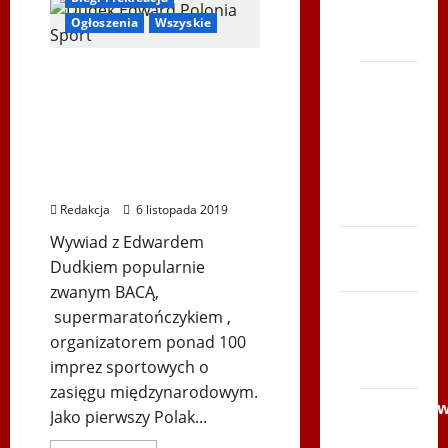
Medale
TVP
Biegu
Ogłoszenia
Wszyskie
Odsieczy
Polonia
Wiedeńskiej
2022r.
O XII Maratonie Górskim i
Bieg
biegach
po
długodystansowych z
Serce
supermaratończykiem
Zboja
Edwardem Dudkiem
Szczyrka
rozmawia Andrzej Kempa
– LATO
Redakcja
6 listopada 2019
Wywiad z Edwardem
Biegi i
Dudkiem popularnie
rekreacja
zwanym BACĄ,
Siatkówka
supermaratończykiem ,
organizatorem ponad 100
Gliwice
imprez sportowych o
2014
zasięgu międzynarodowym.
Andrychó
Jako pierwszy Polak...
2012