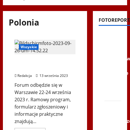
Polonia
FOTOREPORT
Filmy na
Youtube
Wszyskie
Polonijne
Mistrzost
VI Światowe Forum
w
Mediów Polonijnych
Siatkówce
Redakcja
13 września 2023
–
Forum odbędzie się w
Gliwce
Warszawie 22-24 września
2014
2023 r. Ramowy program,
XI ŚLIP
formularz zgłoszeniowy i
–
informacje praktyczne
Karkonosz
znajdują...
2014 w