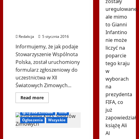
zostały
Friedenslauf
Rejestracja na XII
wokół
uregulowane,
Ratusza
Światowe Zimowe
ale mimo
w
Wiedniu
Igrzyska Polonijne –
to Gianni
Podkarpackie 2016
Infantino
Redakcja
5 stycznia 2016
nie może
Informujemy, że jak podaje
liczyć na
Stowarzyszenie Wspólnota
poparcie
Polska, został uruchomiony
tego kraju
formularz zgłoszeniowy do
w
uczestnictwa w XII
wyborach
Światowych Zimowych...
na
prezydenta
Dowiedz
Read more
FIFA, co
się
więcej
już
o
Igrzyska Zimowe
Inne
Rejestracja
zapowiedział
na
Ogłoszenia
Wszyskie
XII
książę Ali
Światowe
Zimowe
Al
POLONIJNY KURS
Igrzyska