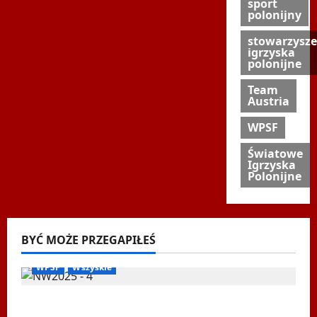
sport
polonijny
stowarzysze
igrzyska
polonijne
Team
Austria
WPSF
Światowe
Igrzyska
Polonijne
BYĆ MOŻE PRZEGAPIŁEŚ
Biegi i rekreacja
Inne
Nordic Walking
Ogłoszenia
WPSF
Wszyskie
Mistrzostwa Europy Nordic Walking ENWO