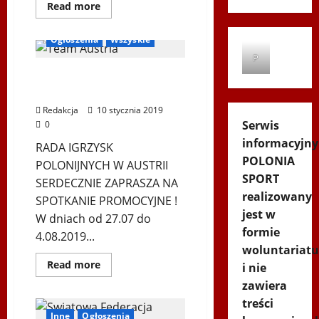
Dowiedz
Read more
się
Igrzyska Letnie
więcej
o
Ogłoszenia
Wszyskie
O
XII
P
Maratonie
Spotkanie Sportowej
Górskim
i
Polonii w Austrii
biegach
długodystansowych
Redakcja
10 stycznia 2019
z
Serwis
0
supermaratończykiem
Edwardem
informacyjny
Dudkiem
RADA IGRZYSK
rozmawia
POLONIA
POLONIJNYCH W AUSTRII
Andrzej
Kempa
SPORT
SERDECZNIE ZAPRASZA NA
realizowany
SPOTKANIE PROMOCYJNE !
jest w
W dniach od 27.07 do
formie
4.08.2019...
woluntariatu
Dowiedz
Read more
i nie
się
więcej
zawiera
o
treści
Spotkanie
Sportowej
Inne
Ogłoszenia