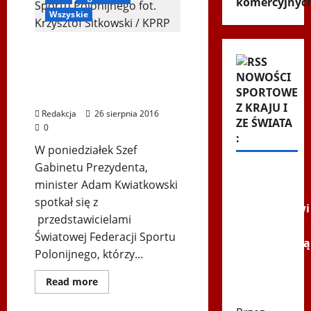
komercyjnyc
Polonii
w
Wszyskie
Austrii
Spotkanie z
przedstawicielami
NOWOŚCI
Światowej Federacji
SPORTOWE
Sportu Polonijnego
Z KRAJU I
Redakcja
26 sierpnia 2016
ZE ŚWIATA
0
:
W poniedziałek Szef
Gabinetu Prezydenta,
FIFA dała
minister Adam Kwiatkowski
pieniądze
spotkał się z
uczestnikowi
przedstawicielami
mundialu.
Światowej Federacji Sportu
Odpowiadają
Polonijnego, którzy...
"Nie
poprzemy
Biegi i rekreacja
Dowiedz
Read more
się
Infantino"
Friedenslauf
Inne
więcej
o