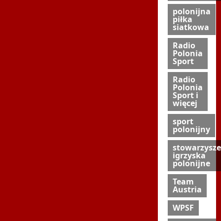
polonijna
piłka
siatkowa
Radio
Polonia
Sport
Radio
Polonia
Sport i
więcej
sport
polonijny
stowarzysze
igrzyska
polonijne
Team
Austria
WPSF