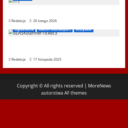
XIV Bieg Tropem Wilczym w Wiedniu
Redakcja
26 lutego 2026
Ogłoszenia
RadioPoloniaSport
Wszyskie
Koncert „ŚWIĘTA NOC” – Zespół PiT ŚLĄSK
im. St. Hadyny w Wiedniu – 15.12.2025
Redakcja
17 listopada 2025
Copyright © All rights reserved
|
MoreNews
autorstwa AF themes