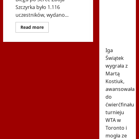
Świątek
Szczyrka było 1.116
poznała
uczestników, wydano...
kolejną
rywalkę
Dowiedz
Read more
się
w
więcej
o
Toronto
I.
Bieg
Iga
po
Serce
Świątek
Zbója
wygrała z
Szczyrka
–
Martą
Podsumowanie
Kostiuk,
awansowała
do
ćwierćfinału
turnieju
WTA w
Toronto i
mogła ze