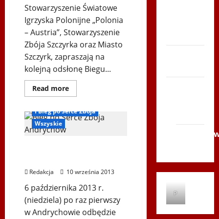
Stowarzyszenie Światowe
Zboja
Igrzyska Polonijne „Polonia
Szczyrka
– Austria”, Stowarzyszenie
– LATO
Zbója Szczyrka oraz Miasto
Biegi i
Szczyrk, zapraszają na
rekreacja
kolejną odsłonę Biegu...
Siatkówka
Andrychów
Dowiedz
Read more
się
Biegi i rekreacja
Gliwice
więcej
o
I Bieg po Serce Zbója
2014
BIEG
PO
Wszyskie
SERCE
Andrychó
ZBÓJA
SZCZYRKA
2012
Bieg Po Serce Zbója spod
–
WINTER
Złotej Górki
EDITION
Redakcja
10 września 2013
6 października 2013 r.
P
(niedziela) po raz pierwszy
w Andrychowie odbędzie