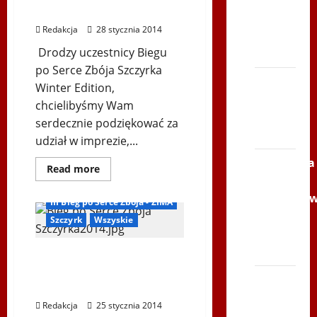
Serce
WINTER EDITION”
Zbója
Redakcja
28 stycznia 2014
Szczrka
Drodzy uczestnicy Biegu
– ZIMA
po Serce Zbója Szczyrka
XVI
Winter Edition,
ŚLIP –
chcielibyśmy Wam
Kielce
serdecznie podziękować za
2013
udział w imprezie,...
Siatkówka
Dowiedz
Read more
się
–
Biegi i rekreacja
więcej
Andrychó
o
III Bieg po Serce Zbója - ZIMA
PODSUMOWANIE
2012 w
ORAZ
Szczyrk
Wszyskie
WYNIKI
TVP
„BIEGU
PO
Polonia
BIEG PO SERCE ZBÓJA
SERCE
ZBÓJA
SZCZYRKA – WINTER
SZCZYRKA
Bieg
EDITION
–
po
WINTER
Redakcja
25 stycznia 2014
EDITION”
Serce