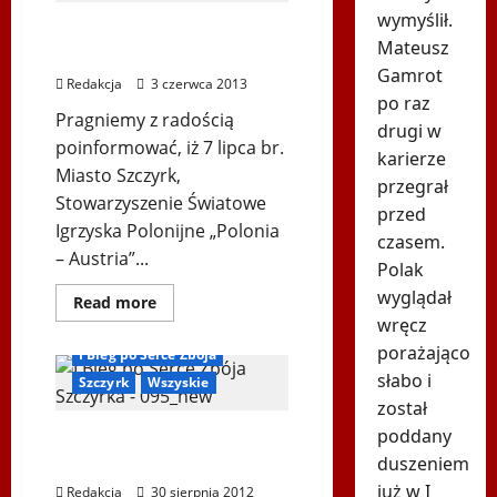
km
to
wymyślił.
Zapraszamy na II Bieg po
nowy
Mateusz
rekord
Serce Zbója Szczyrka
Biegu
Gamrot
po
Redakcja
3 czerwca 2013
Serce
po raz
Zbója
Pragniemy z radością
Szczyrka
drugi w
poinformować, iż 7 lipca br.
karierze
Miasto Szczyrk,
przegrał
Stowarzyszenie Światowe
przed
Igrzyska Polonijne „Polonia
czasem.
– Austria”...
Polak
wyglądał
Dowiedz
Read more
się
wręcz
Biegi i rekreacja
więcej
o
porażająco
I Bieg po Serce Zbója
Zapraszamy
słabo i
na
Szczyrk
Wszyskie
II
został
Bieg
po
poddany
I Bieg po Serce Zbója
Serce
Zbója
duszeniem
Szczyrka w Szczyrku
Szczyrka
już w I
Redakcja
30 sierpnia 2012