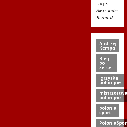
rację.
Aleksander
Bernard
Andrzej
Kempa
Bieg
po
Serce
igrzyska
polonijne
mistrzostw
polonijne
polonia
sport
PoloniaSpor