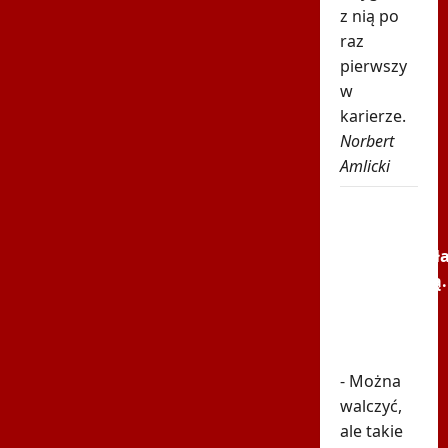
z nią po
raz
pierwszy
w
karierze.
Norbert
Amlicki
Tak
rywalka
potraktował
Niewiadomą.
Nagranie
pokazuje
prawdę
- Można
walczyć,
ale takie