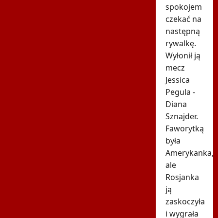
spokojem
czekać na
następną
rywalkę.
Wyłonił ją
mecz
Jessica
Pegula -
Diana
Sznajder.
Faworytką
była
Amerykanka,
ale
Rosjanka
ją
zaskoczyła
i wygrała