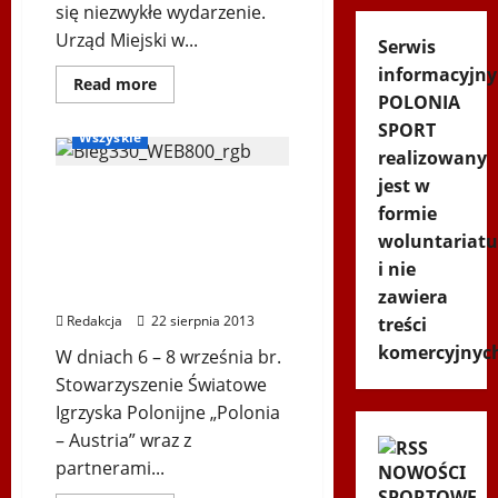
się niezwykłe wydarzenie.
Urząd Miejski w...
Serwis
informacyjny
Dowiedz
Bieg Odsieczy Wiedeńskiej
Read more
się
POLONIA
Biegi i rekreacja
więcej
SPORT
o
Wszyskie
Bieg
realizowany
Po
Serce
jest w
Zbója
Bieg upamiętniający 330.
spod
formie
rocznicę Odsieczy
Złotej
Górki
woluntariatu
Wiedeńskiej i przemarsz
wojsk polskich pod
i nie
Wiedeń
zawiera
Redakcja
22 sierpnia 2013
treści
komercyjnyc
W dniach 6 – 8 września br.
Stowarzyszenie Światowe
Igrzyska Polonijne „Polonia
– Austria” wraz z
partnerami...
NOWOŚCI
SPORTOWE