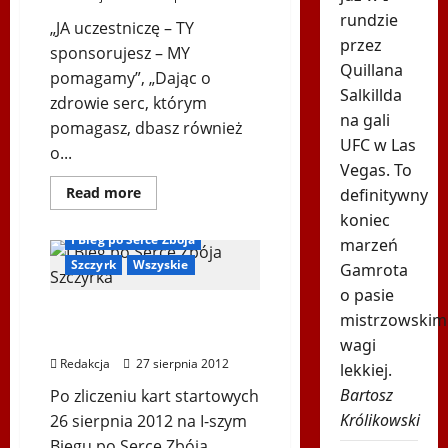
rundzie
„JA uczestniczę – TY
przez
sponsorujesz – MY
Quillana
pomagamy”, „Dając o
Salkillda
zdrowie serc, którym
na gali
pomagasz, dbasz również
UFC w Las
o...
Vegas. To
Dowiedz
Read more
definitywny
się
Biegi i rekreacja
koniec
więcej
o
I Bieg po Serce Zbója
marzeń
I
Bieg
Szczyrk
Wszyskie
Gamrota
po
Serce
o pasie
Zbója
I. Bieg po Serce Zbója
Szczyrka
mistrzowskim
w
Szczyrka – Podsumowanie
wagi
Szczyrku
Redakcja
27 sierpnia 2012
lekkiej.
Bartosz
Po zliczeniu kart startowych
Królikowski
26 sierpnia 2012 na I-szym
Biegu po Serce Zbója