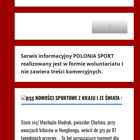
P
Serwis informacyjny POLONIA SPORT
realizowany jest w formie woluntariatu i
nie zawiera treści komercyjnych.
NOWOŚCI SPORTOWE Z KRAJU I ZE ŚWIATA :
615 dni i koniec. Ukraiński skandalista powrócił
Stało się! Mychajło Mudryk, gwiazdor Chelsea, przy
owacjach kibiców w Hongkongu, wrócił do gry po 87
tygodniach przerwy. - To był wzruszający moment dla