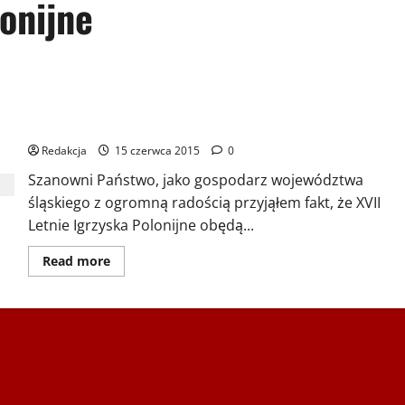
lonijne
Życzenia Marszałka Województwa Śląskiego dla uczestników
XVII Światowych Letnich Igrzysk Polonijnych – Śląsk 2015
Redakcja
15 czerwca 2015
0
Szanowni Państwo, jako gospodarz województwa
śląskiego z ogromną radością przyjąłem fakt, że XVII
Letnie Igrzyska Polonijne obędą...
Dowiedz
Read more
się
więcej
o
Życzenia
Marszałka
Województwa
Śląskiego
dla
uczestników
XVII
Światowych