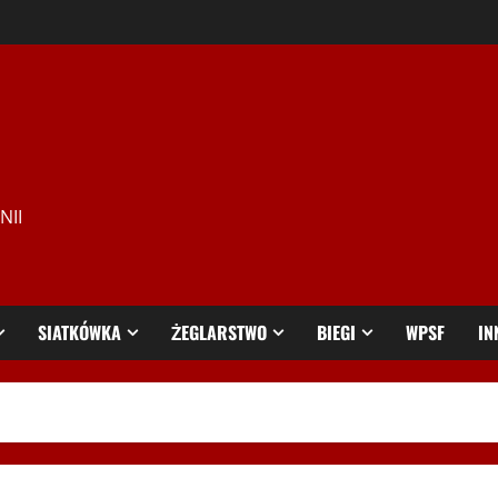
NII
SIATKÓWKA
ŻEGLARSTWO
BIEGI
WPSF
IN