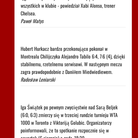
wszystkich w klubie - powiedział Xabi Alonso, trener
Chelsea.
Paweł Matys
Spiżowy serwis Huberta Hurkacza dał mu
zwycięstwo w Montrealu
Hubert Hurkacz bardzo przekonująco pokonał w
Montrealu Chilijczyka Alejandro Tabilo 6:4, 7:6 (4), dzięki
stabilnemu, rzetelnemu serwisowi. W następnym meczu
zagra prawdopodobnie z Daniiłem Miedwiediewem.
Radosław Leniarski
Znamy godzinę drugiego meczu Igi Świątek w
Toronto!
Iga Świątek po pewnym zwycięstwie nad Sarą Beljek
(6:0, 6:3) zmierzy się w trzeciej rundzie turnieju WTA
1000 w Toronto z Viktoriją Golubic. Organizatorzy
poinformowali, że to spotkanie rozpocznie się w