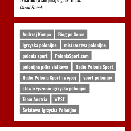
czwartek (6 sierpnia) o godz. 18:30.
Dawid Franek
Andrzej Kempa
Bieg po Serce
igrzyska polonijne
mistrzostwa polonijne
polonia sport
PoloniaSport.com
polonijna piłka siatkowa
Radio Polonia Sport
Radio Polonia Sport i więcej
sport polonijny
stowarzyszenie igrzyska polonijne
Team Austria
WPSF
Światowe Igrzyska Polonijne