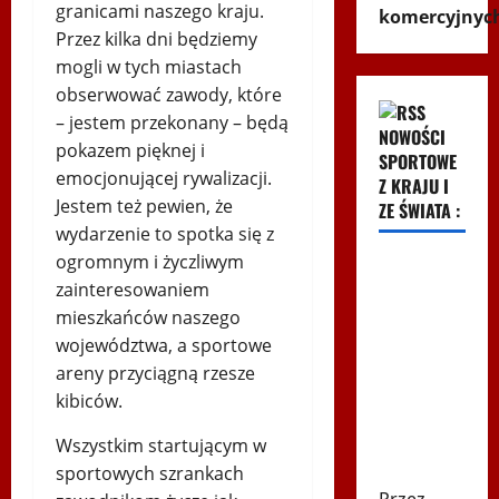
granicami naszego kraju.
komercyjnyc
Przez kilka dni będziemy
mogli w tych miastach
obserwować zawody, które
– jestem przekonany – będą
NOWOŚCI
pokazem pięknej i
SPORTOWE
emocjonującej rywalizacji.
Z KRAJU I
Jestem też pewien, że
ZE ŚWIATA :
wydarzenie to spotka się z
ogromnym i życzliwym
FIFA dała
zainteresowaniem
pieniądze
mieszkańców naszego
uczestnikowi
województwa, a sportowe
mundialu.
areny przyciągną rzesze
Odpowiadają:
kibiców.
"Nie
poprzemy
Wszystkim startującym w
Infantino"
sportowych szrankach