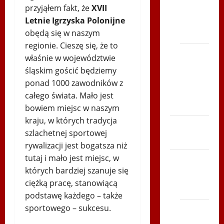
2012 w
przyjąłem fakt, że
XVII
TVP
Letnie Igrzyska Polonijne
Polonia
obędą się w naszym
regionie. Cieszę się, że to
Bieg po
właśnie w województwie
Serce
śląskim gościć będziemy
Zboja
ponad 1000 zawodników z
Szczyrka
całego świata. Mało jest
– LATO
bowiem miejsc w naszym
kraju, w których tradycja
Biegi i
szlachetnej sportowej
rekreacja
rywalizacji jest bogatsza niż
tutaj i mało jest miejsc, w
Siatkówka
których bardziej szanuje się
Gliwice
ciężką pracę, stanowiącą
2014
podstawę każdego – także
sportowego – sukcesu.
Andrychów
2012