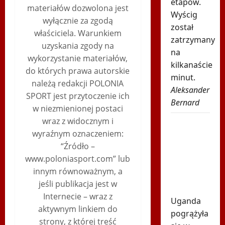
etapów.
materiałów dozwolona jest
Wyścig
wyłącznie za zgodą
został
właściciela. Warunkiem
zatrzymany
uzyskania zgody na
na
wykorzystanie materiałów,
kilkanaście
do których prawa autorskie
minut.
należą redakcji POLONIA
Aleksander
SPORT jest przytoczenie ich
Bernard
w niezmienionej postaci
wraz z widocznym i
Tragiczna
wyraźnym oznaczeniem:
śmierć
“Źródło –
gwiazdora.
www.poloniasport.com” lub
Zginął pod
innym równoważnym, a
własnym
jeśli publikacja jest w
domem
Internecie – wraz z
Uganda
aktywnym linkiem do
pogrążyła
strony, z której treść