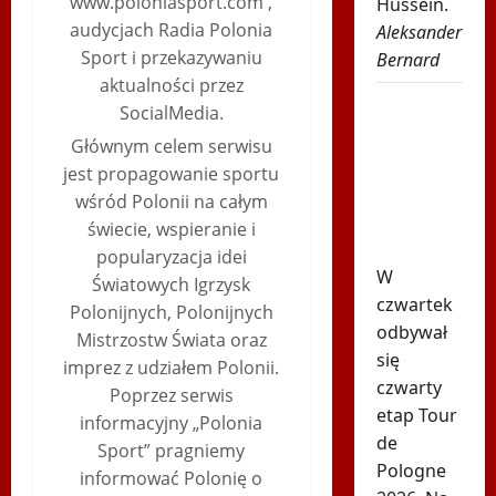
www.poloniasport.com ,
Hussein.
audycjach Radia Polonia
Aleksander
Sport i przekazywaniu
Bernard
aktualności przez
Karambol
SocialMedia.
na Tour de
Głównym celem serwisu
Pologne!
jest propagowanie sportu
Wyścig
wśród Polonii na całym
został
świecie, wspieranie i
wstrzymany
popularyzacja idei
W
Światowych Igrzysk
czwartek
Polonijnych, Polonijnych
odbywał
Mistrzostw Świata oraz
się
imprez z udziałem Polonii.
czwarty
Poprzez serwis
etap Tour
informacyjny „Polonia
de
Sport” pragniemy
Pologne
informować Polonię o