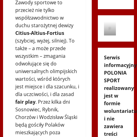
Zawody sportowe to
przecież nie tylko
współzawodnictwo w
duchu starożytnej dewizy
P
Citius-Altius-Fortius
(szybciej, wyżej, silniej). To
także – a może przede
wszystkim – zmagania
Serwis
odwołujące się do
informacyjny
uniwersalnych olimpijskich
POLONIA
wartości, wśród których
SPORT
jest miejsce i dla szacunku, i
realizowany
dla uczciwości, i dla zasad
jest w
fair play
. Przez kilka dni
formie
Sosnowiec, Rybnik,
woluntariatu
Chorzów i Wodzisław Śląski
i nie
będą gościły Polaków
zawiera
mieszkających poza
treści