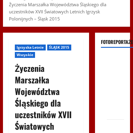
Życzenia Marszałka Województwa Śląskiego dla
uczestników XVII Światowych Letnich Igrzysk
Polonijnych – Śląsk 2015
FOTOREPORTAŻE
Igrzyska Letnie
ŚLĄSK 2015
Wszyskie
Filmy na
Youtube
Życzenia
Polonijne
Marszałka
Mistrzostwa
Województwa
w
Siatkówce
Śląskiego dla
– Gliwce
uczestników XVII
2014
Światowych
XI ŚLIP