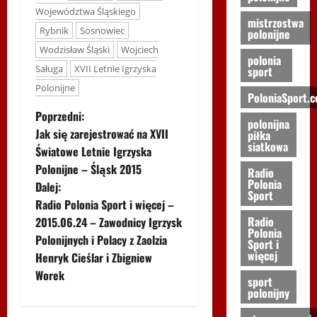
Województwa Śląskiego
mistrzostwa
Rybnik
Sosnowiec
polonijne
Wodzisław Śląski
Wojciech
polonia
Saługa
XVII Letnie Igrzyska
sport
Polonijne
PoloniaSport.
Z
Poprzedni:
polonijna
Jak się zarejestrować na XVII
piłka
o
siatkowa
Światowe Letnie Igrzyska
Polonijne – Śląsk 2015
Radio
b
Polonia
Dalej:
Sport
a
Radio Polonia Sport i więcej –
Radio
2015.06.24 – Zawodnicy Igrzysk
Polonia
c
Polonijnych i Polacy z Zaolzia
Sport i
więcej
Henryk Cieślar i Zbigniew
z
Worek
sport
w
polonijny