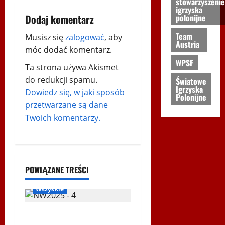
stowarzyszenie
p
igrzyska
polonijne
Dodaj komentarz
i
Team
Musisz się
zalogować
, aby
Austria
s
móc dodać komentarz.
WPSF
y
Ta strona używa Akismet
do redukcji spamu.
Światowe
Igrzyska
Dowiedz się, w jaki sposób
Polonijne
przetwarzane są dane
Twoich komentarzy.
Biegi i rekreacja
Inne
Nordic Walking
POWIĄZANE TREŚCI
Ogłoszenia
WPSF
Wszyskie
Mistrzostwa Europy Nordic