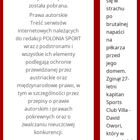
się w
została pobrana.
strachu
Prawa autorskie
po
Treść serwisów
brutalnej
internetowych należących
napaści
do redakcji POLONIA SPORT
na
wraz z podstronami i
piłkarza
wszystkie ich elementy
przed
podlegają ochronie
jego
przewidzianej przez
domem.
austriackie oraz
Zginął 27-
międzynarodowe prawo, w
letni
tym w szczególności przez
kapitan
przepisy o prawie
Sports
autorskim i prawach
Club Villa -
pokrewnych oraz o
David
zwalczaniu nieuczciwej
Owori,
konkurencji.
który w