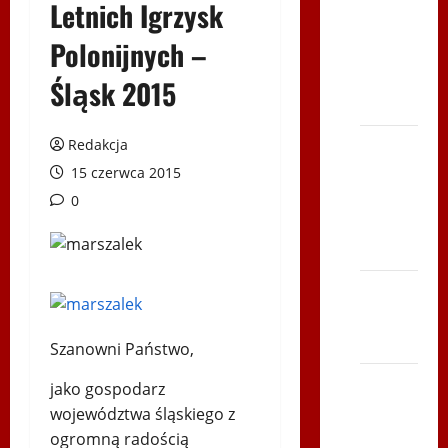
–
Letnich Igrzysk
Karkonosze
Polonijnych –
2014 w
TVP
Śląsk 2015
Polonia
Bieg po
Redakcja
Serce
15 czerwca 2015
Zbója
0
Szczrka
– ZIMA
XVI ŚLIP
– Kielce
2013
Szanowni Państwo,
Siatkówka
jako gospodarz
–
województwa śląskiego z
Andrychów
ogromną radością