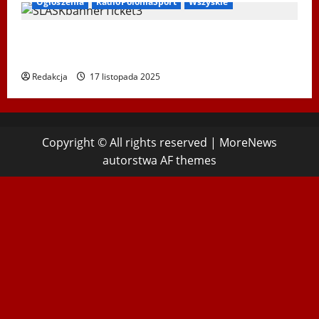
Ogłoszenia
RadioPoloniaSport
Wszyskie
Koncert „ŚWIĘTA NOC” – Zespół PiT ŚLĄSK im. St.
Hadyny w Wiedniu – 15.12.2025
Redakcja
17 listopada 2025
Copyright © All rights reserved
|
MoreNews
autorstwa AF themes