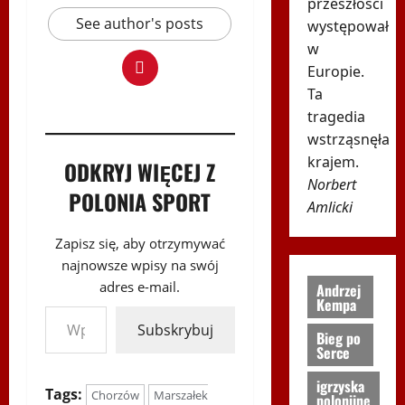
przeszłości
See author's posts
występował
w
Europie.
Ta
tragedia
wstrząsnęła
krajem.
ODKRYJ WIĘCEJ Z
Norbert
POLONIA SPORT
Amlicki
Zapisz się, aby otrzymywać
najnowsze wpisy na swój
adres e-mail.
Andrzej
Kempa
Wpisz swój adres e-mail…
Subskrybuj
Bieg po
Serce
igrzyska
Tags:
Chorzów
Marszałek
polonijne