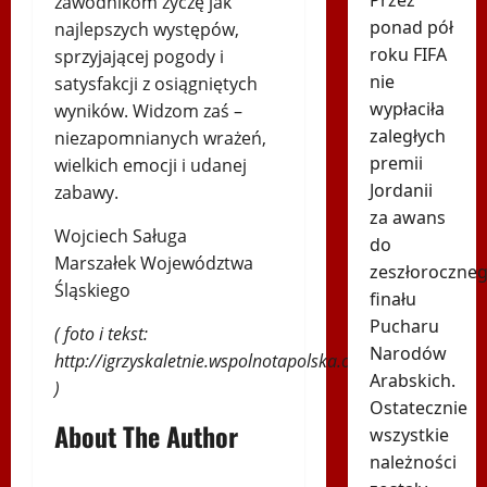
Przez
zawodnikom życzę jak
ponad pół
najlepszych występów,
roku FIFA
sprzyjającej pogody i
nie
satysfakcji z osiągniętych
wypłaciła
wyników. Widzom zaś –
zaległych
niezapomnianych wrażeń,
premii
wielkich emocji i udanej
Jordanii
zabawy.
za awans
Wojciech Saługa
do
Marszałek Województwa
zeszłoroczne
Śląskiego
finału
Pucharu
( foto i tekst:
Narodów
http://igrzyskaletnie.wspolnotapolska.org.pl
Arabskich.
)
Ostatecznie
About The Author
wszystkie
należności