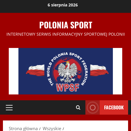
Przejdź
6 sierpnia 2026
do
treści
POLONIA SPORT
INTERNETOWY SERWIS INFORMACYJNY SPORTOWEJ POLONII
FACEBOOK
Menu
główne
Strona główna
Wszyskie