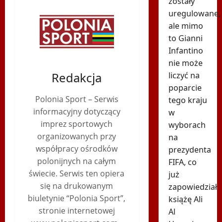
zostały
uregulowane,
ale mimo
to Gianni
Infantino
nie może
Redakcja
liczyć na
poparcie
Polonia Sport – Serwis
tego kraju
informacyjny dotyczący
w
imprez sportowych
wyborach
organizowanych przy
na
współpracy ośrodków
prezydenta
polonijnych na całym
FIFA, co
świecie. Serwis ten opiera
już
się na drukowanym
zapowiedział
biuletynie “Polonia Sport”,
książę Ali
stronie internetowej
Al