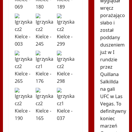
wyglądał
wręcz
porażająco
słabo i
został
poddany
duszeniem
już w I
rundzie
przez
Quillana
Salkillda
na gali
UFC w Las
Vegas. To
definitywny
koniec
marzeń