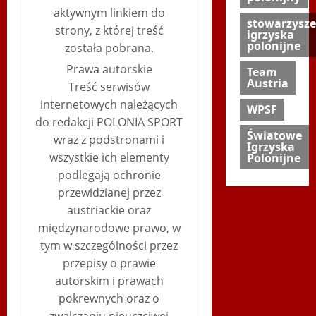
aktywnym linkiem do
stowarzysze
strony, z której treść
igrzyska
polonijne
została pobrana.
Prawa autorskie
Team
Austria
Treść serwisów
internetowych należących
WPSF
do redakcji POLONIA SPORT
Światowe
wraz z podstronami i
Igrzyska
wszystkie ich elementy
Polonijne
podlegają ochronie
przewidzianej przez
austriackie oraz
międzynarodowe prawo, w
tym w szczególności przez
przepisy o prawie
autorskim i prawach
pokrewnych oraz o
zwalczaniu nieuczciwej