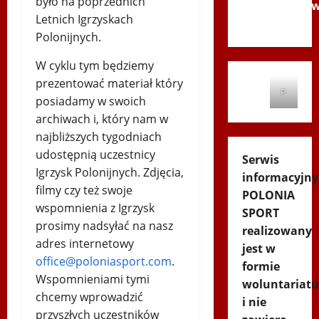
było na poprzednich
Andrychó
Letnich Igrzyskach
2012
Polonijnych.
W cyklu tym będziemy
prezentować materiał który
P
posiadamy w swoich
archiwach i, który nam w
najbliższych tygodniach
udostępnią uczestnicy
Serwis
Igrzysk Polonijnych. Zdjęcia,
informacyjny
filmy czy też swoje
POLONIA
wspomnienia z Igrzysk
SPORT
prosimy nadsyłać na nasz
realizowany
adres internetowy
jest w
office@poloniasport.com
.
formie
Wspomnieniami tymi
woluntariatu
chcemy wprowadzić
i nie
przyszłych uczestników