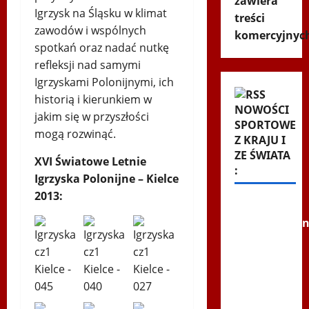
zawiera
Igrzysk na Śląsku w klimat
treści
zawodów i wspólnych
komercyjnyc
spotkań oraz nadać nutkę
refleksji nad samymi
Igrzyskami Polonijnymi, ich
historią i kierunkiem w
NOWOŚCI
jakim się w przyszłości
SPORTOWE
mogą rozwinąć.
Z KRAJU I
ZE ŚWIATA
XVI Światowe Letnie
:
Igrzyska Polonijne – Kielce
2013:
Szok i
niedowierzan
w Las
Vegas.
Mateusz
Gamrot
kompletnie