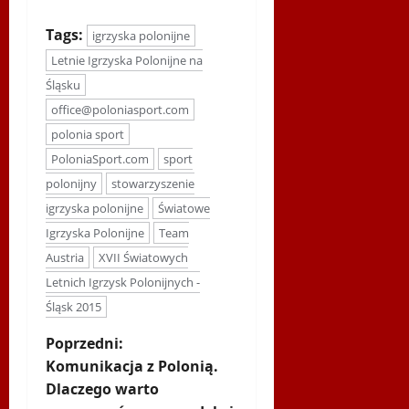
Tags:
igrzyska polonijne
Letnie Igrzyska Polonijne na
Śląsku
office@poloniasport.com
polonia sport
PoloniaSport.com
sport
polonijny
stowarzyszenie
igrzyska polonijne
Światowe
Igrzyska Polonijne
Team
Austria
XVII Światowych
Letnich Igrzysk Polonijnych -
Śląsk 2015
Z
Poprzedni:
Komunikacja z Polonią.
o
Dlaczego warto