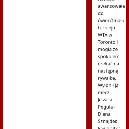
awansowała
do
ćwierćfinału
turnieju
WTA w
Toronto i
mogła ze
spokojem
czekać na
następną
rywalkę.
Wyłonił ją
mecz
Jessica
Pegula -
Diana
Sznajder.
Faworytką