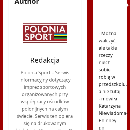
Author
Niewiadomą.
Nagranie
pokazuje
prawdę
- Można
walczyć,
ale takie
rzeczy
Redakcja
niech
sobie
Polonia Sport – Serwis
robią w
informacyjny dotyczący
przedszkolu,
imprez sportowych
a nie tutaj
organizowanych przy
- mówiła
współpracy ośrodków
Katarzyna
polonijnych na całym
Niewiadoma-
świecie. Serwis ten opiera
Phinney
się na drukowanym
po