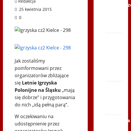
Redakcja
Karkonosz
25 kwietnia 2015
2014 w
0
TVP
Polonia
Bieg
po
Serce
Zbója
Jak zostaliśmy
Szczrka
poinformowani przez
– ZIMA
organizatorów zbliżające
się
Letnie Igrzyska
XVI
Polonijne na Śląsku
„mają
ŚLIP –
się dobrze” i przygotowania
Kielce
do nich „idą pełną parą”.
2013
W oczekiwaniu na
Siatkówka
udostępnienie przez
–