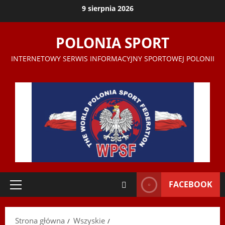
Przejdź
9 sierpnia 2026
do
treści
POLONIA SPORT
INTERNETOWY SERWIS INFORMACYJNY SPORTOWEJ POLONII
FACEBOOK
Menu
główne
Strona główna
Wszyskie