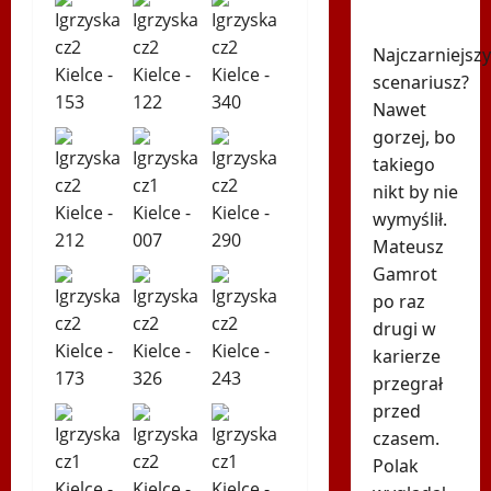
zniszczony
Najczarniejszy
scenariusz?
Nawet
gorzej, bo
takiego
nikt by nie
wymyślił.
Mateusz
Gamrot
po raz
drugi w
karierze
przegrał
przed
czasem.
Polak