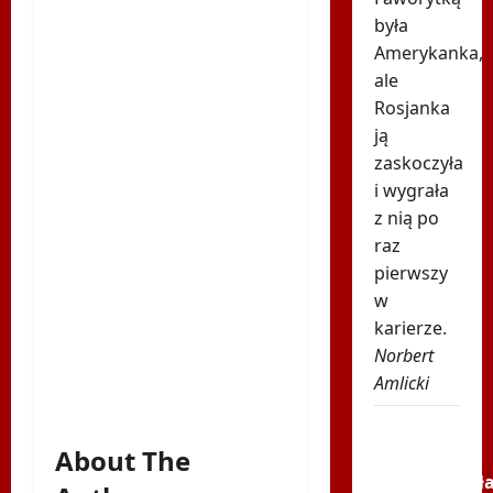
była
Amerykanka,
ale
Rosjanka
ją
zaskoczyła
i wygrała
z nią po
raz
pierwszy
w
karierze.
Norbert
Amlicki
Tak
rywalka
About The
potraktował