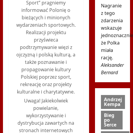
Sport” pragniemy
Nagranie
informować Polonię o
z tego
bieżących i minionych
zdarzenia
wydarzeniach sportowych.
wskazuje
Realizacji projektu
jednoznacznie
przyświeca
że Polka
podtrzymywanie więzi z
miała
ojczyzną i polską kulturą, a
rację.
także poznawanie i
Aleksander
propagowanie kultury
Bernard
Polskiej poprzez sport,
rekreację oraz projekty
kulturalne i charytatywne.
Andrzej
Uwaga! Jakiekolwiek
Kempa
powielanie,
Bieg
wykorzystywanie i
po
dystrybucja zawartych na
Serce
stronach internetowych