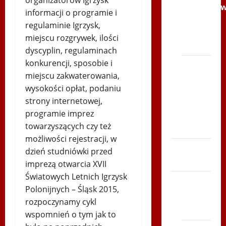
organizatorów Igrzysk
Andrychó
informacji o programie i
2012 w
regulaminie Igrzysk,
TVP
miejscu rozgrywek, ilości
Polonia
dyscyplin, regulaminach
konkurencji, sposobie i
Bieg
miejscu zakwaterowania,
po
wysokości opłat, podaniu
Serce
strony internetowej,
Zboja
programie imprez
Szczyrka
towarzyszących czy też
– LATO
możliwości rejestracji, w
Biegi i
dzień studniówki przed
rekreacja
imprezą otwarcia XVII
Światowych Letnich Igrzysk
Siatkówka
Polonijnych – Śląsk 2015,
Gliwice
rozpoczynamy cykl
2014
wspomnień o tym jak to