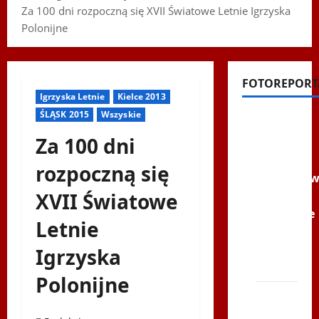
Za 100 dni rozpoczną się XVII Światowe Letnie Igrzyska
Polonijne
FOTOREPORT
Igrzyska Letnie
Kielce 2013
ŚLĄSK 2015
Wszyskie
Filmy na
Youtube
Za 100 dni
Polonijne
rozpoczną się
Mistrzost
XVII Światowe
w
Siatkówce
Letnie
–
Gliwce
Igrzyska
2014
Polonijne
XI ŚLIP
–