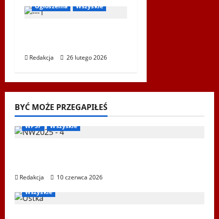
Ogłoszenia
Wszyskie
XIV Bieg Tropem
Wilczym w Wiedniu
Redakcja
26 lutego 2026
BYĆ MOŻE PRZEGAPIŁEŚ
Biegi i rekreacja
Inne
Nordic Walking
Ogłoszenia
WPSF
Wszyskie
Mistrzostwa Europy Nordic Walking ENWO
2026 – sportowe święto w sercu Podlasia
Redakcja
10 czerwca 2026
Igrzyska Letnie
Ogłoszenia
Ustka 2026
WPSF
Wszyskie
XXII Światowe Letnie Igrzyska Polonijne –