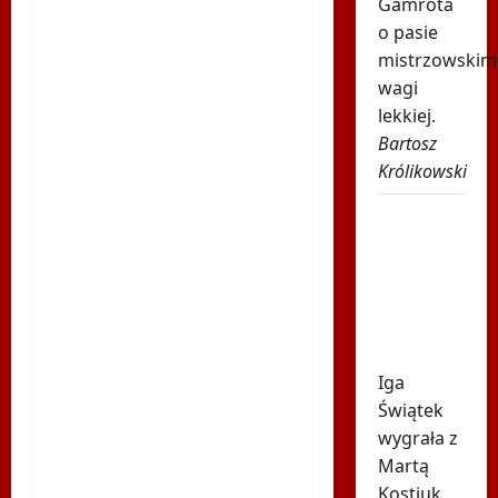
Gamrota
o pasie
mistrzowskim
wagi
lekkiej.
Bartosz
Królikowski
Świątek
poznała
kolejną
rywalkę
w
Toronto
Iga
Świątek
wygrała z
Martą
Kostiuk,