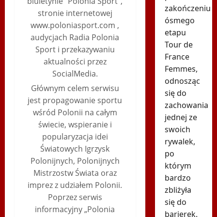
biuletynie “Polonia Sport”,
zakończeniu
stronie internetowej
ósmego
www.poloniasport.com ,
etapu
audycjach Radia Polonia
Tour de
Sport i przekazywaniu
France
aktualności przez
Femmes,
SocialMedia.
odnosząc
Głównym celem serwisu
się do
jest propagowanie sportu
zachowania
wśród Polonii na całym
jednej ze
świecie, wspieranie i
swoich
popularyzacja idei
rywalek,
Światowych Igrzysk
po
Polonijnych, Polonijnych
którym
Mistrzostw Świata oraz
bardzo
imprez z udziałem Polonii.
zbliżyła
Poprzez serwis
się do
informacyjny „Polonia
barierek.