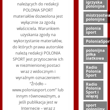
igrzyska
należących do redakcji
polonijne
POLONIA SPORT
mistrzostw
materiałów dozwolona jest
polonijne
wyłącznie za zgodą
polonia
właściciela. Warunkiem
sport
uzyskania zgody na
wykorzystanie materiałów,
PoloniaSpor
do których prawa autorskie
polonijna
należą redakcji POLONIA
piłka
siatkowa
SPORT jest przytoczenie ich
w niezmienionej postaci
Radio
Polonia
wraz z widocznym i
Sport
wyraźnym oznaczeniem:
“Źródło –
Radio
Polonia
www.poloniasport.com” lub
Sport i
innym równoważnym, a
więcej
jeśli publikacja jest w
sport
Internecie – wraz z
polonijny