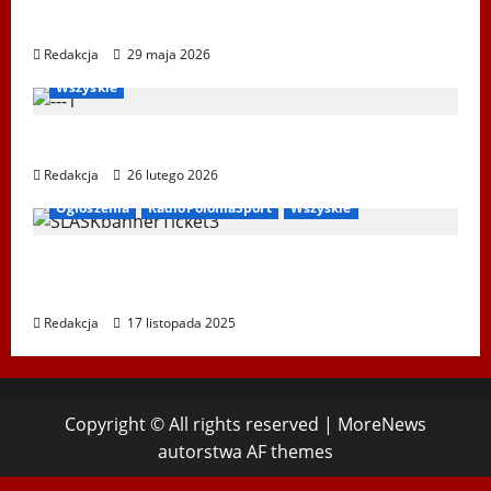
Ustka 2026
Redakcja
29 maja 2026
Bieg Tropem Wilczym
Biegi i rekreacja
Ogłoszenia
Wszyskie
XIV Bieg Tropem Wilczym w Wiedniu
Redakcja
26 lutego 2026
Ogłoszenia
RadioPoloniaSport
Wszyskie
Koncert „ŚWIĘTA NOC” – Zespół PiT ŚLĄSK
im. St. Hadyny w Wiedniu – 15.12.2025
Redakcja
17 listopada 2025
Copyright © All rights reserved
|
MoreNews
autorstwa AF themes