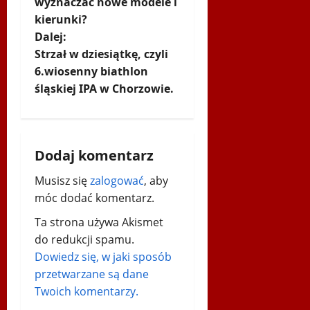
wyznaczać nowe modele i
b
kierunki?
a
Dalej:
Strzał w dziesiątkę, czyli
c
6.wiosenny biathlon
śląskiej IPA w Chorzowie.
z
w
p
Dodaj komentarz
Musisz się
zalogować
, aby
i
móc dodać komentarz.
s
Ta strona używa Akismet
y
do redukcji spamu.
Dowiedz się, w jaki sposób
przetwarzane są dane
Twoich komentarzy.