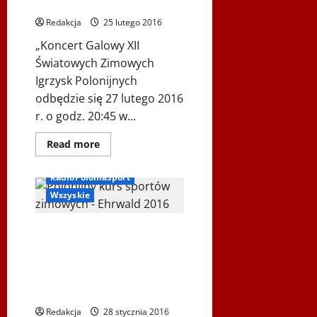
Polonia
–
Podkarpackie
Redakcja
25 lutego 2016
2016
„Koncert Galowy XII
Światowych Zimowych
Igrzysk Polonijnych
odbędzie się 27 lutego 2016
r. o godz. 20:45 w...
Dowiedz
Read more
się
więcej
o
RadioPoloniaSport
Gala
XII
Wszyskie
Światowych
Zimowych
Igrzysk
Radio Polonia Sport – 2016-01-
Polonijnch
–
RPS – Igrzyska Polonijne i obóz
Podkarpackie
sportowy w Ehrwaldzie, Goście:
2016
w
Grażyna Rosenthal, Ada
TVP
Łomińska
Polonia
Redakcja
28 stycznia 2016