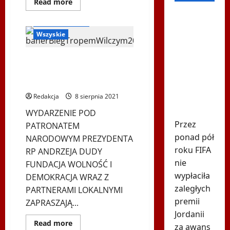
Dowiedz
Read more
się
Bieg Tropem Wilczym
więcej
FIFA dała
Biegi i rekreacja
o
pieniądze
Siatkarskie
Wszyskie
Mistrzostwa
uczestnikowi
Europy
Drużyn
mundialu.
Polonijnych
Hybrydowy Bieg Tropem
“Polonia
Odpowiadają:
Wilczym w Wiedniu – 9. edycja –
Euro
Volley
15.08.2021
"Nie
2022”
poprzemy
Redakcja
8 sierpnia 2021
Infantino"
WYDARZENIE POD
Przez
PATRONATEM
ponad pół
NARODOWYM PREZYDENTA
roku FIFA
RP ANDRZEJA DUDY
nie
FUNDACJA WOLNOŚĆ I
wypłaciła
DEMOKRACJA WRAZ Z
zaległych
PARTNERAMI LOKALNYMI
premii
ZAPRASZAJĄ...
Jordanii
Dowiedz
Read more
za awans
się