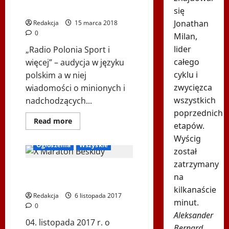
Cejerowski
się
Jonathan
Redakcja
15 marca 2018
0
Milan,
lider
„Radio Polonia Sport i
całego
więcej” – audycja w języku
cyklu i
polskim a w niej
zwycięzca
wiadomości o minionych i
wszystkich
nadchodzących...
poprzednich
Biegi Dudka
Dowiedz
Read more
etapów.
się
Biegi i rekreacja
Inne
więcej
Wyścig
o
Ogłoszenia
Wszyskie
Radio
został
Polonia
Sport
zatrzymany
X Maraton Beskidy 2017 –
–
na
2018-
Fotoreportaż „Na trasie”
03-
kilkanaście
RPS
Redakcja
6 listopada 2017
–
minut.
0
Maraton
Beskidy,
Aleksander
Boso
04. listopada 2017 r. o
Bernard
przez