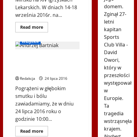
domem.
Lekarskich. W dniach 14-18
Zginął 27-
września 2016r. na...
letni
Dowiedz
Read more
kapitan
się
Inne
Ogłoszenia
więcej
Sports
o
Wszyskie
Siatkarskie
Club Villa -
złoto
David
dla
Andrzej Bartniak – odszedł od
drużyny
Owori,
Polskiego
nas wspaniały człowiek! Były
Towarzystwa
który w
Lekarskiego
mistrz Polski w zapasach.
w
przeszłości
Mińsku
Redakcja
24 lipca 2016
występował
Pogrążeni w głębokim
w
smutku i bólu
Europie.
zawiadamiamy, że w dniu
Ta
24 lipca 2016 roku o
tragedia
godzinie 10:00...
wstrząsnęła
krajem.
Dowiedz
Read more
się
Norbert