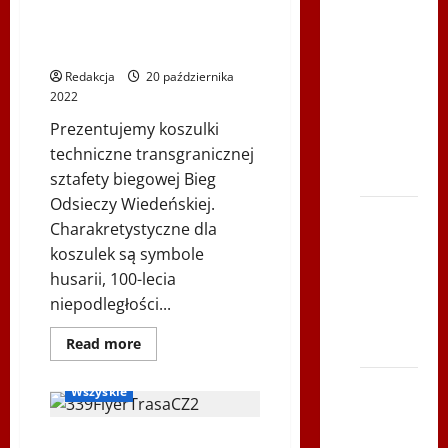
Youtube
Koszulki Biegu Odsieczy
Polonijne
Wiedeńskiej 2022r.
Mistrzostwa
Redakcja
20 października
w
2022
Siatkówce
Prezentujemy koszulki
– Gliwce
techniczne transgranicznej
2014
sztafety biegowej Bieg
Odsieczy Wiedeńskiej.
XI ŚLIP
Charakretystyczne dla
–
koszulek są symbole
Karkonosze
husarii, 100-lecia
2014 w
niepodległości...
TVP
Dowiedz
Bieg Odsieczy Wiedeńskiej
Read more
Polonia
się
Biegi i rekreacja
więcej
o
Bieg po
Wszyskie
Koszulki
Serce
Biegu
Odsieczy
Zbója
Wiedeńskiej
Bieg Odsieczy Wiedeńskiej –