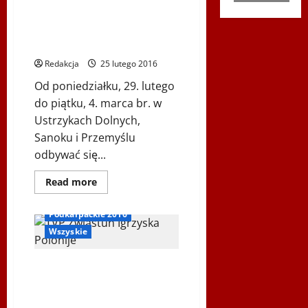
Pierwsze listy startowe i
Ratusza
regulaminy XII Światowych
w
Wiedniu
Zimowych Igrzysk Polonijne –
Podkarpackie 2016
Redakcja
25 lutego 2016
Od poniedziałku, 29. lutego
do piątku, 4. marca br. w
Ustrzykach Dolnych,
Sanoku i Przemyślu
odbywać się...
Igrzyska Zimowe
Inne
Dowiedz
Read more
się
Ogłoszenia
więcej
o
Podkarpackie 2016
Pierwsze
listy
Wszyskie
startowe
i
regulaminy
Gala XII Światowych Zimowych
XII
Światowych
Igrzysk Polonijnch –
Zimowych
Podkarpackie 2016 w TVP
Igrzysk
Polonijne