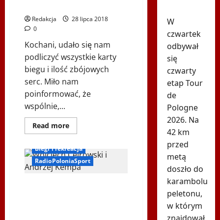
Wiedeń
Serce Zbója Szczyrka
2019
wstrzymany
Redakcja
28 lipca 2018
W
0
czwartek
Kochani, udało się nam
odbywał
podliczyć wszystkie karty
się
biegu i ilość zbójowych
czwarty
serc. Miło nam
etap Tour
poinformować, że
de
wspólnie,...
Pologne
2026. Na
Dowiedz
Read more
42 km
się
Biegi Dudka
więcej
przed
o
Biegi i rekreacja
Podsumowanie
metą
9.
RadioPoloniaSport
Biegu
doszło do
po
Serce
karambolu
Radio Polonia Sport – 2018-03-
Zbója
peletonu,
Szczyrka
RPS – Maraton Beskidy, Boso
w którym
przez świat. Goście audycji:
Edward Dudek i Wojciech
znajdował