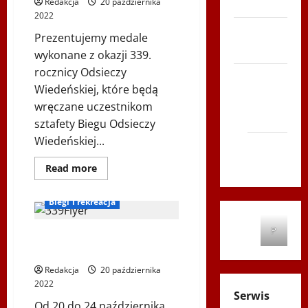
– LATO
Redakcja
20 października
2022
Biegi i
Prezentujemy medale
rekreacja
wykonane z okazji 339.
rocznicy Odsieczy
Siatkówka
Wiedeńskiej, które będą
Gliwice
wręczane uczestnikom
2014
sztafety Biegu Odsieczy
Wiedeńskiej...
Andrychów
2012
Dowiedz
Read more
się
Bieg Odsieczy Wiedeńskiej
więcej
o
Biegi i rekreacja
Medale
Biegu
Odsieczy
P
Wiedeńskiej
9. edycja Biegu Odsieczy
2022r.
Wiedeńskiej – bieg sztafetowy
Redakcja
20 października
2022
Serwis
Od 20 do 24 października