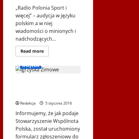
„Radio Polonia Sport i
więcej” – audycja w języku
polskim a w niej
wiadomości o minionych i
nadchodzących...
Igrzyska Zimowe
Inne
Ogłoszenia
Dowiedz
Read more
się
Podkarpackie 2016
więcej
o
Wszyskie
Radio
Polonia
Sport
Rejestracja na XII Światowe
–
2016-
Zimowe Igrzyska Polonijne –
01-
RPS
Podkarpackie 2016
–
Igrzyska
Redakcja
5 stycznia 2016
Polonijne
i
Informujemy, że jak podaje
obóz
sportowy
Stowarzyszenie Wspólnota
w
Polska, został uruchomiony
Ehrwaldzie,
Goście:
formularz zgłoszeniowy do
Grażyna