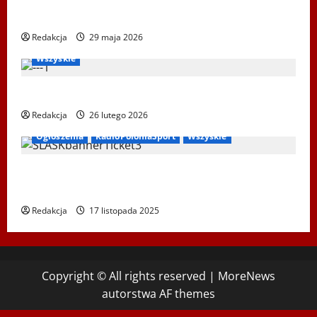
2026
Redakcja
29 maja 2026
Bieg Tropem Wilczym
Biegi i rekreacja
Ogłoszenia
Wszyskie
XIV Bieg Tropem Wilczym w Wiedniu
Redakcja
26 lutego 2026
Ogłoszenia
RadioPoloniaSport
Wszyskie
Koncert „ŚWIĘTA NOC” – Zespół PiT ŚLĄSK im. St.
Hadyny w Wiedniu – 15.12.2025
Redakcja
17 listopada 2025
Copyright © All rights reserved
|
MoreNews
autorstwa AF themes