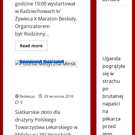
godzine 10:00 wystartował
świat.
Goście
w Radziechowach k/
Tragiczna
audycji:
Edward
Żywieca X Maraton Beskidy.
śmierć
Dudek
i
Organizatorem
gwiazdora.
Wojciech
Cejerowski
był: Rodzinny...
Zginął pod
własnym
Dowiedz
Read more
się
domem
Inne
Ogłoszenia
więcej
o
Uganda
Siatkówka
Wszyskie
X
pogrążyła
Maraton
Beskidy
się w
Siatkarskie złoto dla drużyny
2017
–
strachu
Polskiego Towarzystwa
Fotoreportaż
„Na
Lekarskiego w Mińsku
po
trasie”
brutalnej
Redakcja
29 września 2016
0
napaści
na
Siatkarskie złoto dla
piłkarza
drużyny Polskiego
przed
Towarzystwa Lekarskiego w
jego
Mińsku na XIV Igrzyskach