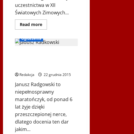
Rosenthal,
uczestnictwa w XII
Ada
Łomińska
Światowych Zimowych...
Dowiedz
Read more
się
Biegi i rekreacja
więcej
o
Ogłoszenia
Rejestracja
na
XII
Janusz Radgowski – 5.000 km
Światowe
Zimowe
na wózku aktywnym od
Igrzyska
Polonijne
PACYFIKU do ATLANTYKU
–
Podkarpackie
Redakcja
22 grudnia 2015
2016
Janusz Radgowski to
niepełnosprawny
maratończyk, od ponad 6
lat żyje dzięki
przeszczepionej nerce,
dlatego docenia ten dar
jakim...