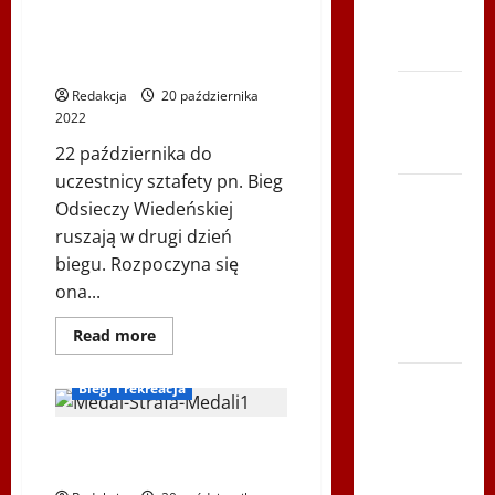
2022r.
Szczrka
Trasa
Brzesław(CZ)/Kreuzenstein(AUT
– ZIMA
)
XVI ŚLIP
Redakcja
20 października
– Kielce
2022
2013
22 października do
uczestnicy sztafety pn. Bieg
Siatkówka
Odsieczy Wiedeńskiej
–
ruszają w drugi dzień
Andrychów
biegu. Rozpoczyna się
2012 w
ona...
TVP
Dowiedz
Read more
Polonia
się
Bieg Odsieczy Wiedeńskiej
więcej
o
Bieg po
Biegi i rekreacja
Bieg
Serce
Odsieczy
Wiedeńskiej
Zboja
–
Medale Biegu Odsieczy
Trasa
Wiedeńskiej 2022r.
Szczyrka
Brzesław(CZ)/Kreuzenstein(AUT)