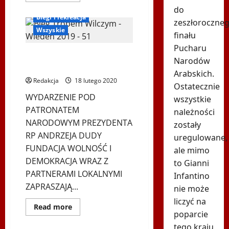
Bieg Tropem Wilczym
więcej
do
o
Biegi i rekreacja
Hybrydowy
zeszłoroczne
Bieg
Wszyskie
finału
Tropem
Wilczym
Pucharu
w
VIII Bieg Tropen Wilczym –
Wiedniu
Narodów
–
Wiedeń 2020
9.
Arabskich.
edycja
Redakcja
18 lutego 2020
–
Ostatecznie
15.08.2021
WYDARZENIE POD
wszystkie
PATRONATEM
należności
NARODOWYM PREZYDENTA
zostały
RP ANDRZEJA DUDY
uregulowane,
FUNDACJA WOLNOŚĆ I
ale mimo
DEMOKRACJA WRAZ Z
to Gianni
PARTNERAMI LOKALNYMI
Infantino
ZAPRASZAJĄ...
nie może
liczyć na
Dowiedz
Read more
się
poparcie
Bieg Tropem Wilczym
więcej
tego kraju
o