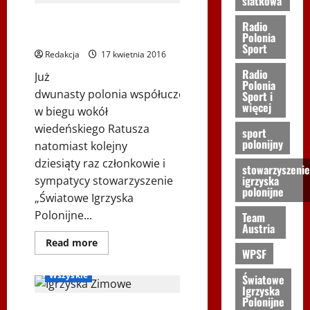
siatkowa
Polonia
Sport
15. Bieg Friedenslauf wokół
–
Radio
2016-
Ratusza w Wiedniu
Polonia
04-
Sport
RPS
Redakcja
17 kwietnia 2016
–
Agroturystyka
Radio
Już
i
Polonia
biegi
dwunasty polonia współuczestniczy
Sport i
charytarywne.
więcej
Goście
w biegu wokół
audycji:
Wojciech
wiedeńskiego Ratusza
sport
Fedyk
polonijny
natomiast kolejny
i
Janusz
dziesiąty raz członkowie i
Radgowski
stowarzyszenie
igrzyska
sympatycy stowarzyszenie
polonijne
„Światowe Igrzyska
Polonijne...
Team
Austria
Igrzyska Zimowe
Dowiedz
Read more
się
WPSF
Podkarpackie 2016
więcej
o
Wszyskie
Światowe
15.
Igrzyska
Bieg
Friedenslauf
Polonijne
wokół