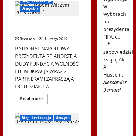
Biegi i rekreacja
VIII
w
Bieg
Wszyskie
Tropen
wyborach
Wilczym
–
na
VII BIEG TROPEM WILCZYM –
Wiedeń
prezydenta
2020
Wiedeń 2019
FIFA, co
Redakcja
1 lutego 2019
już
PATRONAT NARODOWY
zapowiedział
PREZYDENTA RP ANDRZEJA
książę Ali
DUDY FUNDACJA WOLNOŚĆ
Al
I DEMOKRACJA WRAZ Z
Hussein.
PARTNERAMI ZAPRASZAJĄ
Aleksander
DO UDZIAŁU W...
Bernard
Dowiedz
Read more
Karambol
się
więcej
na Tour de
o
VII
Pologne!
Biegi i rekreacja
Szczyrk
BIEG
TROPEM
Wyścig
WILCZYM
–
Podsumowanie 9. Biegu po
został