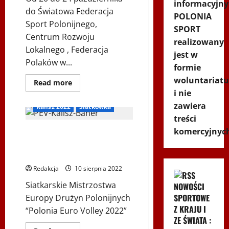
informacyjny
do Światowa Federacja
POLONIA
Sport Polonijnego,
SPORT
Centrum Rozwoju
realizowany
Lokalnego , Federacja
jest w
Polaków w...
formie
woluntariatu
Dowiedz
Read more
się
i nie
więcej
o
zawiera
Kalisz 2022
Siatkówka
9.
edycja
treści
Biegu
komercyjnyc
Siatkarskie Mistrzostwa Europy
Odsieczy
Wiedeńskiej
Drużyn Polonijnych “Polonia
–
bieg
Euro Volley 2022”
sztafetowy
Redakcja
10 sierpnia 2022
Siatkarskie Mistrzostwa
NOWOŚCI
SPORTOWE
Europy Drużyn Polonijnych
Z KRAJU I
“Polonia Euro Volley 2022”
ZE ŚWIATA :