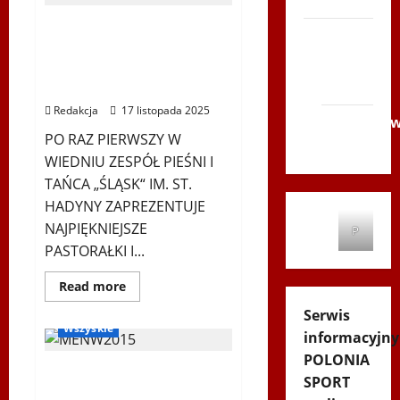
rekreacja
Bieg
Tropem
Koncert „ŚWIĘTA NOC” –
Wilczym
Siatkówka
w
Zespół PiT ŚLĄSK im. St.
Wiedniu
Gliwice
Hadyny w Wiedniu –
2014
15.12.2025
Redakcja
17 listopada 2025
Andrychó
PO RAZ PIERWSZY W
2012
WIEDNIU ZESPÓŁ PIEŚNI I
TAŃCA „ŚLĄSK“ IM. ST.
HADYNY ZAPREZENTUJE
NAJPIĘKNIEJSZE
P
PASTORAŁKI I...
Dowiedz
Read more
się
Nordic Walking
więcej
Serwis
o
Wszyskie
Koncert
informacyjny
„ŚWIĘTA
POLONIA
NOC”
Mistrzostwa Europy
–
SPORT
Zespół
Nordic Walking, Bielsk
PiT