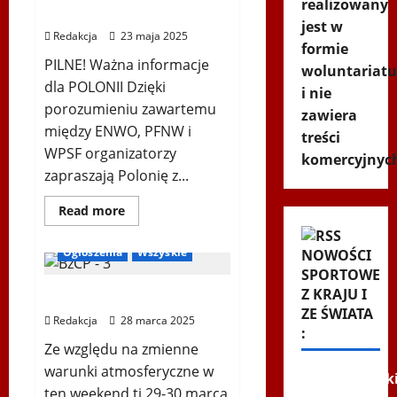
realizowany
ŚLĄSK
Podlaski 14.06.2025 r.
im.
jest w
St.
Redakcja
23 maja 2025
Hadyny
formie
w
PILNE! Ważna informacje
woluntariatu
Wiedniu
–
dla POLONII Dzięki
i nie
15.12.2025
porozumieniu zawartemu
zawiera
między ENWO, PFNW i
treści
WPSF organizatorzy
komercyjnyc
zapraszają Polonię z...
Dowiedz
Read more
się
Biegi i rekreacja
więcej
o
Ogłoszenia
Wszyskie
NOWOŚCI
Mistrzostwa
Europy
SPORTOWE
Nordic
Z KRAJU I
📢 PILNY KOMUNIKAT!
Walking,
Bielsk
ZE ŚWIATA
Redakcja
28 marca 2025
Podlaski
:
14.06.2025
r.
Ze względu na zmienne
warunki atmosferyczne w
Lewandowsk
ten weekend tj 29-30 marca