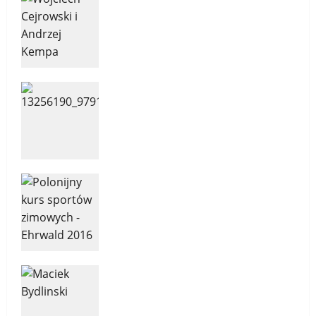
Redakcja
23 maja 2025
RPS – Maraton Beskidy, Boso
przez świat. Goście audycji:
Edward Dudek i Wojciech
Cejerowski
15 marca 2018
0
Radio Polonia Sport – 2016-04-
RPS – Agroturystyka i biegi
charytarywne. Goście audycji:
Wojciech Fedyk i Janusz
Radgowski
28 kwietnia 2016
Radio Polonia Sport – 2016-01-
RPS – Igrzyska Polonijne i obóz
sportowy w Ehrwaldzie, Goście:
Grażyna Rosenthal, Ada
Łomińska
28 stycznia 2016
Radio Polonia Sport i więcej –
2015-12-RPS1 – Sport wyczynowy
i amatorski, Interview: Maciej