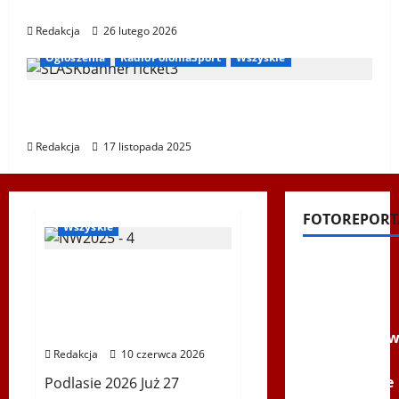
XIV Bieg Tropem Wilczym w Wiedniu
Redakcja
26 lutego 2026
Ogłoszenia
RadioPoloniaSport
Wszyskie
Koncert „ŚWIĘTA NOC” – Zespół PiT ŚLĄSK
im. St. Hadyny w Wiedniu – 15.12.2025
Redakcja
17 listopada 2025
Biegi i rekreacja
Inne
Nordic Walking
Ogłoszenia
WPSF
FOTOREPORT
Wszyskie
Filmy na
Mistrzostwa Europy
Youtube
Nordic Walking ENWO
2026 – sportowe święto w
Polonijne
sercu Podlasia
Mistrzost
Redakcja
10 czerwca 2026
w
Siatkówce
Podlasie 2026 Już 27