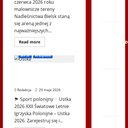
–
czerwca 2026 roku
Gliwce
malownicze tereny
2014
Nadleśnictwa Bielsk staną
się areną jednej z
XI ŚLIP
najważniejszych...
–
Igrzyska Letnie
Karkonosz
Dowiedz
Read more
się
Ogłoszenia
Ustka 2026
2014 w
więcej
o
WPSF
Wszyskie
TVP
Mistrzostwa
Europy
Polonia
Nordic
XXII Światowe Letnie
Walking
ENWO
Bieg
Igrzyska Polonijne –
2026
po
–
Ustka 2026
sportowe
Serce
święto
Redakcja
29 maja 2026
w
Zbója
sercu
🏴 Sport polonijny · Ustka
Podlasia
Szczrka
2026 XXII Światowe Letnie
– ZIMA
Igrzyska Polonijne – Ustka
2026. Zarejestruj się i...
XVI