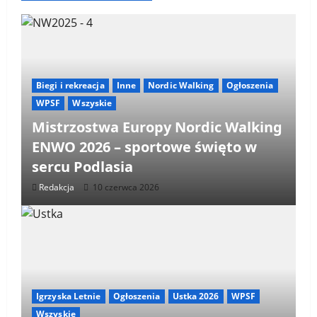
Biegi i rekreacja
Inne
Nordic Walking
Ogłoszenia
WPSF
Wszyskie
Mistrzostwa Europy Nordic Walking
ENWO 2026 – sportowe święto w
sercu Podlasia
Redakcja
10 czerwca 2026
Igrzyska Letnie
Ogłoszenia
Ustka 2026
WPSF
Wszyskie