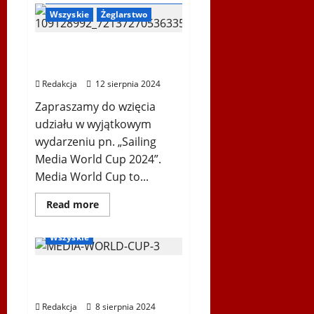
Zespół
Wszyskie
Żeglarstwo
Pieśni
i
Tańca
„Śląsk”
Sailing Media World Cup
im.
2024
Stanisława
Hadyny
Redakcja
12 sierpnia 2024
w
Wiedniu
Zapraszamy do wzięcia
–
26.10.2024
udziału w wyjątkowym
wydarzeniu pn. „Sailing
Media World Cup 2024”.
Media World Cup to...
Dowiedz
Read more
się
Inne
Ogłoszenia
więcej
o
Wszyskie
Sailing
Media
World
Junior Media World Cup
Cup
2024
2024
Redakcja
8 sierpnia 2024