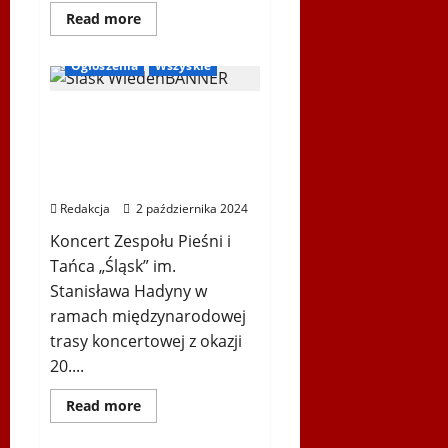
Dowiedz
Read more
się
więcej
o
Ogłoszenia
Wszyskie
III
Siatkarskie
Mistrzostwa
Zespół Pieśni i Tańca
Europy
Drużyn
„Śląsk” im. Stanisława
Polonijnych
„POLONIA
Hadyny w Wiedniu –
EURO
26.10.2024
VOLLEY”
Redakcja
2 października 2024
Koncert Zespołu Pieśni i
Tańca „Śląsk” im.
Stanisława Hadyny w
ramach międzynarodowej
trasy koncertowej z okazji
20....
Dowiedz
Read more
się
więcej
Polonijne Centrum Sportów Wodnych
o