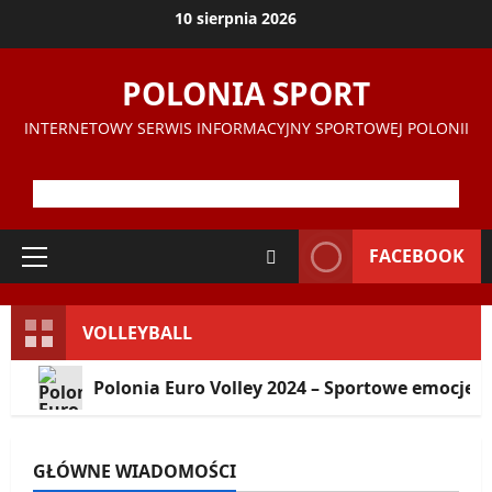
Przejdź
10 sierpnia 2026
do
treści
POLONIA SPORT
INTERNETOWY SERWIS INFORMACYJNY SPORTOWEJ POLONII
FACEBOOK
Menu
główne
VOLLEYBALL
Polonia Euro Volley 2024 – Sportowe emocje 
GŁÓWNE WIADOMOŚCI