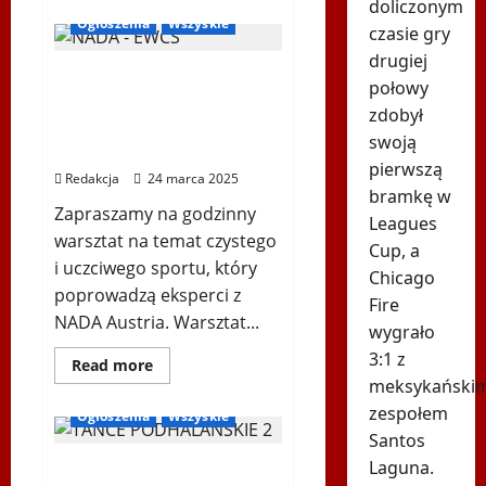
więcej
doliczonym
o
Ogłoszenia
Wszyskie
czasie gry
BIEGAM
z
drugiej
CZYSTĄ
„I run for pure fun”
PRZYJEMNOŚCIĄ
połowy
–
warsztaty na temat
Polonijny
zdobył
dzień
czystego i uczciwego
dla
swoją
sportu
zdrowia
pierwszą
i
Redakcja
24 marca 2025
czystego
bramkę w
sportu!
Zapraszamy na godzinny
Leagues
warsztat na temat czystego
Cup, a
i uczciwego sportu, który
Chicago
poprowadzą eksperci z
Fire
NADA Austria. Warsztat...
wygrało
3:1 z
Dowiedz
Read more
się
meksykański
więcej
o
zespołem
Ogłoszenia
Wszyskie
„I
Santos
run
for
Laguna.
Koncert Zespołu Pieśni i
pure
fun”