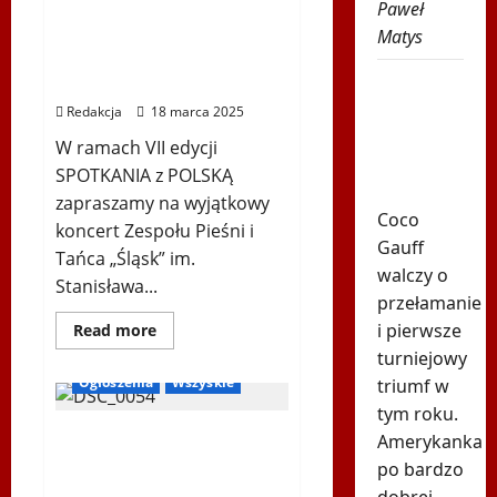
Paweł
Tańca „Śląsk” im.
warsztaty
na
Stanisława Hadyny z
Matys
temat
okazji polskiej Prezydencji
czystego
i
Szybka
w Radzie UE
uczciwego
wygrana
sportu
Redakcja
18 marca 2025
Coco
W ramach VII edycji
Gauff w
SPOTKANIA z POLSKĄ
Toronto
zapraszamy na wyjątkowy
Coco
koncert Zespołu Pieśni i
Gauff
Tańca „Śląsk” im.
walczy o
Stanisława...
przełamanie
Bieg Tropem Wilczym
i pierwsze
Dowiedz
Read more
się
Biegi i rekreacja
turniejowy
więcej
o
Ogłoszenia
Wszyskie
triumf w
Koncert
Zespołu
tym roku.
Pieśni
Pamiątki XIII Biegu
i
Amerykanka
Tańca
„TROPEM WILCZYM. Bieg
po bardzo
„Śląsk”
im.
Pamięci Żołnierzy
dobrej