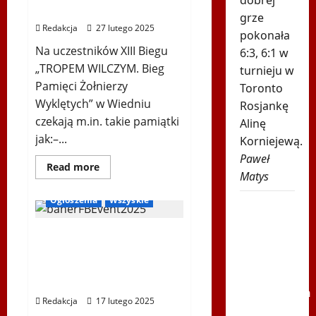
Stanisława
Wyklętych” w Wiedniu
Hadyny
grze
z
Redakcja
27 lutego 2025
okazji
pokonała
polskiej
Na uczestników XIII Biegu
Prezydencji
6:3, 6:1 w
w
„TROPEM WILCZYM. Bieg
turnieju w
Radzie
UE
Pamięci Żołnierzy
Toronto
Wyklętych” w Wiedniu
Rosjankę
czekają m.in. takie pamiątki
Alinę
jak:–...
Korniejewą.
Paweł
Bieg Tropem Wilczym
Dowiedz
Read more
Matys
się
Biegi i rekreacja
więcej
o
Ogłoszenia
Wszyskie
Tak
Pamiątki
XIII
wygląda
Biegu
XIII Bieg „TROPEM
„TROPEM
tabela
WILCZYM.
WILCZYM. Bieg Pamięci
Bieg
Ekstraklasy
Pamięci
Żołnierzy Wyklętych” w
po
Żołnierzy
Wiedniu
Wyklętych”
niedzielnych
w
Redakcja
17 lutego 2025
Wiedniu
meczach