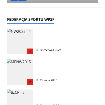
XXII Światowe Letnie Igrzyska
Polonijne – Ustka 2026
FEDERACJA SPORTU WPSF
Redakcja
29 maja 2026
Mistrzostwa Europy Nordic
Walking ENWO 2026 – sportowe
święto w sercu Podlasia
10 czerwca 2026
1
Bieg Tropem Wilczym
Biegi i rekreacja
Ogłoszenia
Wszyskie
Mistrzostwa Europy Nordic
Walking, Bielsk Podlaski
XIV Bieg Tropem Wilczym w
14.06.2025 r.
Wiedniu
23 maja 2025
2
Redakcja
26 lutego 2026
📢 PILNY KOMUNIKAT!