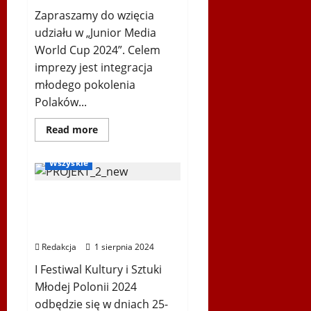
Zapraszamy do wzięcia
udziału w „Junior Media
World Cup 2024”. Celem
imprezy jest integracja
młodego pokolenia
Polaków...
Dowiedz
Read more
się
Inne
Ogłoszenia
więcej
o
Wszyskie
Junior
Media
World
Cup
I FESTIWAL KULTURY i
2024
SZTUKI MŁODEJ POLONII
2024
Redakcja
1 sierpnia 2024
I Festiwal Kultury i Sztuki
Młodej Polonii 2024
odbędzie się w dniach 25-