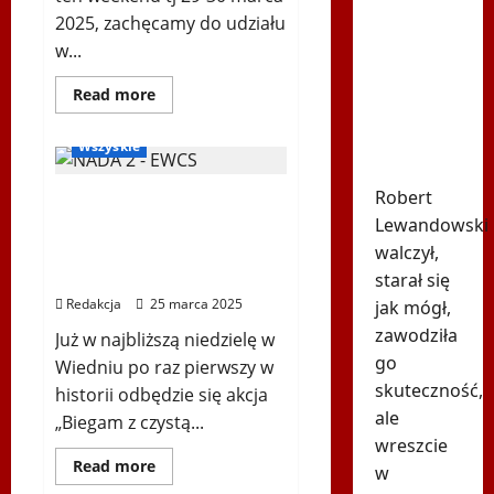
znów
2025, zachęcamy do udziału
strzelił!
w...
Pierwsze
Biegi i rekreacja
trafienie
Ogłoszenia
Dowiedz
Read more
się
w
RadioPoloniaSport
więcej
o
Leagues
Wszyskie
📢
Cup
PILNY
KOMUNIKAT!
Robert
BIEGAM z CZYSTĄ
Lewandowski
PRZYJEMNOŚCIĄ –
Polonijny dzień dla
walczył,
zdrowia i czystego sportu!
starał się
Redakcja
25 marca 2025
jak mógł,
zawodziła
Już w najbliższą niedzielę w
go
Wiedniu po raz pierwszy w
skuteczność,
historii odbędzie się akcja
ale
„Biegam z czystą...
wreszcie
Dowiedz
Read more
w
się
Biegi i rekreacja