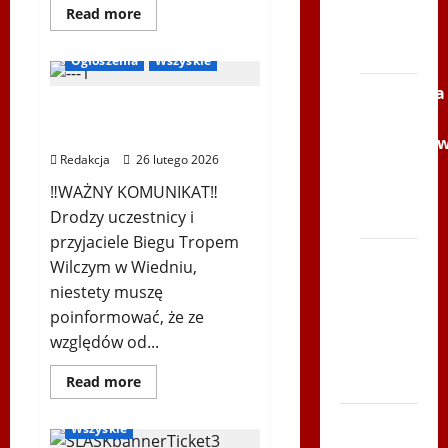
ŚLIP –
Bieg Tropem Wilczym
Dowiedz
Read more
się
Kielce
Biegi i rekreacja
więcej
2013
o
Ogłoszenia
Wszyskie
XXII
Światowe
Siatkówka
Letnie
XIV Bieg Tropem Wilczym
Igrzyska
–
Polonijne
w Wiedniu
–
Andrychó
Ustka
Redakcja
26 lutego 2026
2026
2012 w
‼️WAŻNY KOMUNIKAT‼️
TVP
Drodzy uczestnicy i
Polonia
przyjaciele Biegu Tropem
Bieg
Wilczym w Wiedniu,
po
niestety muszę
Serce
poinformować, że ze
Zboja
względów od...
Szczyrka
Ogłoszenia
Dowiedz
Read more
– LATO
się
RadioPoloniaSport
więcej
Biegi i
o
Wszyskie
XIV