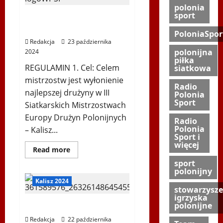
VOLLEY
polonia
sport
REGULAMIN „Polonia
Euro Volley” KALISZ 2024
PoloniaSpor
Redakcja
23 października
polonijna
2024
piłka
REGULAMIN 1. Cel: Celem
siatkowa
mistrzostw jest wyłonienie
Radio
najlepszej drużyny w III
Polonia
Sport
Siatkarskich Mistrzostwach
Europy Drużyn Polonijnych
Radio
Polonia
– Kalisz...
Sport i
więcej
Dowiedz
Read more
się
sport
więcej
o
polonijny
REGULAMIN
Kalisz 2024
„Polonia
stowarzysze
Euro
igrzyska
Volley”
KALISZ
polonijne
II Polonia Euro Volley
2024
Redakcja
22 października