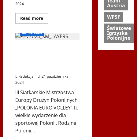
Team
2024
Austria
WPSF
Dowiedz
Read more
się
więcej
Światowe
o
Igrzyska
Kalisz 2024
II
Polonijne
Polonia
Euro
III Siatkarskie
Volley
Mistrzostwa Europy
Drużyn Polonijnych
„POLONIA EURO VOLLEY”
Redakcja
21 października
2024
III Siatkarskie Mistrzostwa
Europy Drużyn Polonijnych
„POLONIA EURO VOLLEY” to
wielkie wydarzenie dla
sportowej Polonii. Rodzina
Polonii...