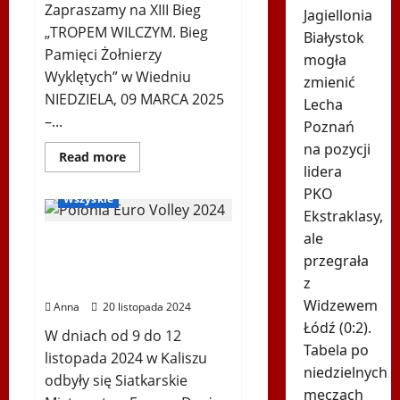
Zapraszamy na XIII Bieg
Jagiellonia
„TROPEM WILCZYM. Bieg
Białystok
Pamięci Żołnierzy
mogła
Wyklętych” w Wiedniu
zmienić
NIEDZIELA, 09 MARCA 2025
Lecha
–...
Poznań
na pozycji
Dowiedz
Read more
się
lidera
Kalisz 2024
Siatkówka
więcej
PKO
o
Wszyskie
XIII
Ekstraklasy,
Bieg
„TROPEM
ale
Polonia Euro Volley 2024 –
WILCZYM.
Bieg
przegrała
Sportowe emocje na
Pamięci
Żołnierzy
z
najwyższym poziomie!
Wyklętych”
Widzewem
w
Anna
20 listopada 2024
Wiedniu
Łódź (0:2).
W dniach od 9 do 12
Tabela po
listopada 2024 w Kaliszu
niedzielnych
odbyły się Siatkarskie
meczach